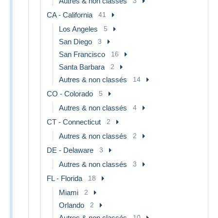
Autres & non classés
3
CA - California
41
Los Angeles
5
San Diego
3
San Francisco
16
Santa Barbara
2
Autres & non classés
14
CO - Colorado
5
Autres & non classés
4
CT - Connecticut
2
Autres & non classés
2
DE - Delaware
3
Autres & non classés
3
FL - Florida
18
Miami
2
Orlando
2
Autres & non classés
10