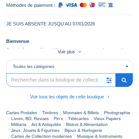
Méthodes de paiement :
JE SUIS ABSENTE JUSQU'AU 07/01/2026
Bienvenue
Je suis à votre disposition pour toutes questions sur les
Voir plus
objets de ma boutique
N'hésitez pas à consulter les conditions de vente et autres
Toutes les catégories
conditions particulières, celles-ci sont consultables avant
tout achat
Bonne visite
Voir tous les objets de cette boutique
Cartes Postales
Timbres
Monnaies & Billets
Photographie
Livres, BD, Revues
Pin's
Télécartes
Vieux Papiers
Militaria
Art & Antiquités
Bistrot & Alimentation
Jeux, Jouets & Figurines
Bijoux & Horlogerie
Cartes de Collection modernes
Musique & Instruments