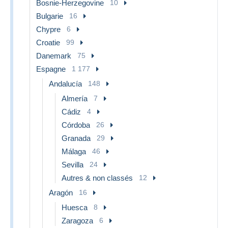
Bosnie-Herzegovine
10
Bulgarie
16
Chypre
6
Croatie
99
Danemark
75
Espagne
1 177
Andalucía
148
Almería
7
Cádiz
4
Córdoba
26
Granada
29
Málaga
46
Sevilla
24
Autres & non classés
12
Aragón
16
Huesca
8
Zaragoza
6