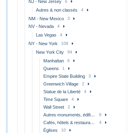
NJ - New Jersey
6
Autres & non classés
4
NM - New Mexico
3
NV - Nevada
4
Las Vegas
4
NY - New York
108
New York City
94
Manhattan
6
Queens
1
Empire State Building
3
Greenwich Village
2
Statue de la Liberté
4
Time Square
4
Wall Street
2
Autres monuments, édifices
6
Cafés, hôtels & restaurants
4
Églises
10