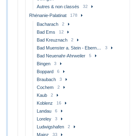
Autres & non classés
32
Rhénanie-Palatinat
178
Bacharach
2
Bad Ems
12
Bad Kreuznach
2
Bad Muenster a. Stein - Ebernburg
3
Bad Neuenahr-Ahrweiler
5
Bingen
3
Boppard
6
Braubach
3
Cochem
2
Kaub
2
Koblenz
16
Landau
6
Loreley
3
Ludwigshafen
2
Mainz
33