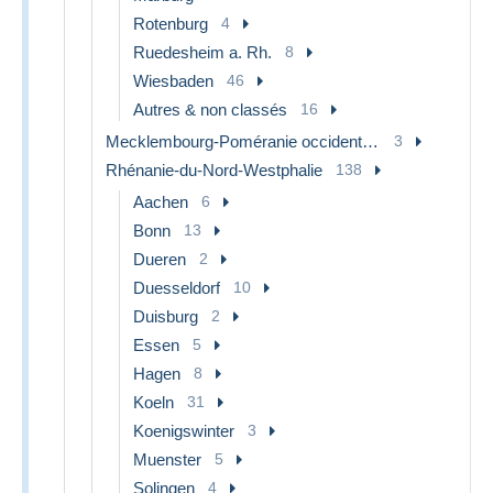
Rotenburg
4
Ruedesheim a. Rh.
8
Wiesbaden
46
Autres & non classés
16
Mecklembourg-Poméranie occidentale
3
Rhénanie-du-Nord-Westphalie
138
Aachen
6
Bonn
13
Dueren
2
Duesseldorf
10
Duisburg
2
Essen
5
Hagen
8
Koeln
31
Koenigswinter
3
Muenster
5
Solingen
4