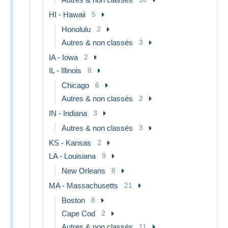
HI - Hawaii
5
Honolulu
2
Autres & non classés
3
IA - Iowa
2
IL - Illinois
8
Chicago
6
Autres & non classés
2
IN - Indiana
3
Autres & non classés
3
KS - Kansas
2
LA - Louisiana
9
New Orleans
8
MA - Massachusetts
21
Boston
8
Cape Cod
2
Autres & non classés
11