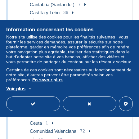
Cantabria (Santander)
7
Castilla y León
36
Burgos
22
Information concernant les cookies
Salamanca
8
Notre site utilise des cookies pour les finalités suivantes : vous
Segovia
2
fournir les services demandés, assurer la sécurité sur notre
Valladolid
2
plateforme, garder en mémoire vos préférences afin de rendre
votre navigation plus agréable, réaliser des statistiques dans le
Castilla-La Mancha
23
but d’adapter notre site à vos besoins, afficher des vidéos et
vous permettre de partager du contenu sur les réseaux sociaux.
Toledo
23
Certains de ces cookies sont nécessaires au fonctionnement de
Cataluña
291
notre site, d’autres peuvent être paramétrés selon vos
préférences.
En savoir plus
Barcelona
70
Voir plus
Gerona
135
Lérida
29
Tarragona
34
Autres & non classés
23
Ceuta
1
Comunidad Valenciana
72