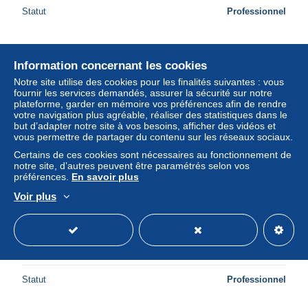
Statut
Professionnel
Information concernant les cookies
Notre site utilise des cookies pour les finalités suivantes : vous
fournir les services demandés, assurer la sécurité sur notre
plateforme, garder en mémoire vos préférences afin de rendre
votre navigation plus agréable, réaliser des statistiques dans le
but d’adapter notre site à vos besoins, afficher des vidéos et
vous permettre de partager du contenu sur les réseaux sociaux.
Certains de ces cookies sont nécessaires au fonctionnement de
notre site, d’autres peuvent être paramétrés selon vos
préférences.
En savoir plus
Voir plus
KINGS OF NÜRBURGRING Automobile Racing Car Auto
Voiture Cars F 1 Pilote Formule 1 Stewart Ickx Rosemeyer
Moss Clark Hill
± 173,39 $US
Statut
Professionnel