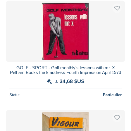
Uniquement en réduction
Livraison gratuite
Méthodes de paiement
PayPal
Virement bancaire
Visa
Mastercard
Bancontact
GOLF - SPORT - Golf monthly's lessons with mr. X
iDeal
Pelham Books the k address Fourth Impression April 1973
Maestro
± 34,68 $US
Tout désélectionner
Statut
Particulier
Résidence du vendeur
Monde entier