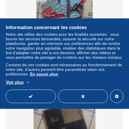
Information concernant les cookies
Notre site utilise des cookies pour les finalités suivantes : vous
fournir les services demandés, assurer la sécurité sur notre
plateforme, garder en mémoire vos préférences afin de rendre
votre navigation plus agréable, réaliser des statistiques dans le
but d’adapter notre site à vos besoins, afficher des vidéos et
pin513e ALIMENTATION LES HALLES DE QUERCAMPS
vous permettre de partager du contenu sur les réseaux sociaux.
PANIER A PROVISIONS LEGUMES VIN POMMES
Certains de ces cookies sont nécessaires au fonctionnement de
± 0,98 $US
notre site, d’autres peuvent être paramétrés selon vos
préférences.
En savoir plus
Statut
Particulier
Voir plus
Nouveau