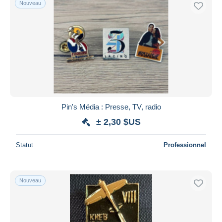
Nouveau
Uniquement en réduction
Livraison gratuite
Méthodes de paiement
PayPal
Virement bancaire
Visa
Mastercard
Bancontact
Pin's Média : Presse, TV, radio
iDeal
± 2,30 $US
Maestro
Statut
Professionnel
Tout désélectionner
Résidence du vendeur
Monde entier
Nouveau