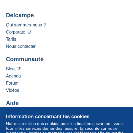
Delcampe
Qui sommes-nous ?
Corporate
Tarifs
Nous contacter
Communauté
Blog
Agenda
Forum
Vidéos
Aide
Centre d'aide
Information concernant les cookies
Acheter sur Delcampe
Notre site utilise des cookies pour les finalités suivantes : vous
Vendre sur Delcampe
fournir les services demandés, assurer la sécurité sur notre