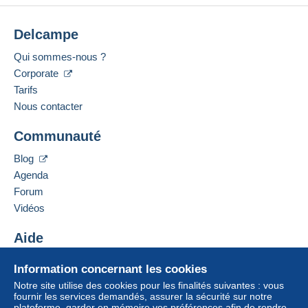
Delcampe
Qui sommes-nous ?
Corporate
Tarifs
Nous contacter
Communauté
Blog
Agenda
Forum
Vidéos
Aide
Centre d'aide
Information concernant les cookies
Acheter sur Delcampe
Notre site utilise des cookies pour les finalités suivantes : vous
Vendre sur Delcampe
fournir les services demandés, assurer la sécurité sur notre
plateforme, garder en mémoire vos préférences afin de rendre