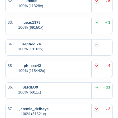
32.
krk966
- 5
100%
(11328x)
33.
lucas1378
+ 3
100%
(69150x)
34.
septicol74
100%
(19102x)
35.
philexx42
- 4
100%
(115442x)
36.
SERIEUX
+ 11
100%
(6911x)
37.
jeremie_delhaye
- 2
100%
(31621x)