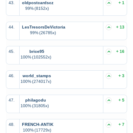
43.
oldpostcardscz
+ 1
99%
(8152x)
44.
LesTresorsDeVictoria
+ 13
99%
(26785x)
45.
brice95
+ 16
100%
(102552x)
46.
world_stamps
+ 3
100%
(274017x)
47.
philagodu
+ 5
100%
(31805x)
48.
FRENCH-ANTIK
+ 7
100%
(17729x)