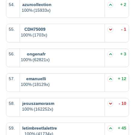
54.
azurcollection
+ 2
100%
(15933x)
55.
CDH75009
- 1
100%
(1703x)
56.
ongenafr
+ 3
100%
(62821x)
57.
emanuelli
+ 12
100%
(18129x)
58.
jesuszamorasm
- 10
100%
(162252x)
59.
letimbreetlalettre
+ 45
100%
(41734x)