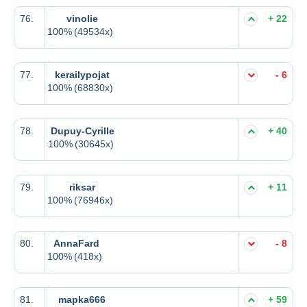
76.
vinolie
+ 22
100%
(49534x)
77.
kerailypojat
- 6
100%
(68830x)
78.
Dupuy-Cyrille
+ 40
100%
(30645x)
79.
riksar
+ 11
100%
(76946x)
80.
AnnaFard
- 8
100%
(418x)
81.
mapka666
+ 59