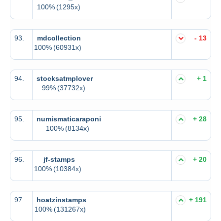
100%
(1295x)
93.
mdcollection
- 13
100%
(60931x)
94.
stocksatmplover
+ 1
99%
(37732x)
95.
numismaticaraponi
+ 28
100%
(8134x)
96.
jf-stamps
+ 20
100%
(10384x)
97.
hoatzinstamps
+ 191
100%
(131267x)