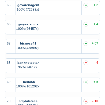
65.
gcvarenagent
+ 2
100%
(72699x)
66.
garysstamps
+ 4
100%
(96457x)
67.
bisness41
+ 57
100%
(43899x)
68.
banknotestar
- 4
96%
(7461x)
69.
bedo65
+ 5
100%
(101202x)
70.
cdphilatelie
- 10