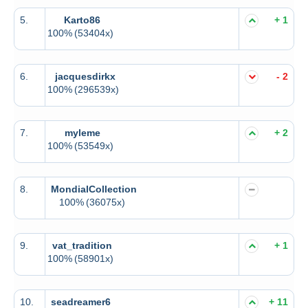
5.
Karto86
+ 1
100%
(53404x)
6.
jacquesdirkx
- 2
100%
(296539x)
7.
myleme
+ 2
100%
(53549x)
8.
MondialCollection
100%
(36075x)
9.
vat_tradition
+ 1
100%
(58901x)
10.
seadreamer6
+ 11