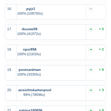
16.
pyjz1
100%
(108750x)
17.
doume59
+ 5
100%
(41972x)
18.
cpcr958
+ 2
100%
(21633x)
19.
postcardman
+ 9
100%
(33355x)
20.
ansichtskartenpool
+ 3
99%
(78096x)
21.
patrice160656
+ 9