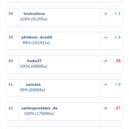
38.
louloubroc
+ 1
100%
(91205x)
39.
phildom_domfil
+ 2
99%
(151911x)
40.
hedo37
- 29
100%
(68885x)
41.
carneta
+ 5
99%
(69068x)
42.
cartespostales_de
- 27
100%
(176890x)