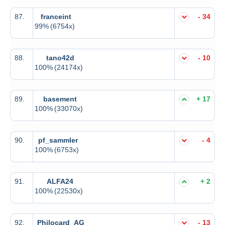
87.
franceint
- 34
99%
(6754x)
88.
tano42d
- 10
100%
(24174x)
89.
basement
+ 17
100%
(33070x)
90.
pf_sammler
- 4
100%
(6753x)
91.
ALFA24
+ 2
100%
(22530x)
92.
Philocard_AG
- 13