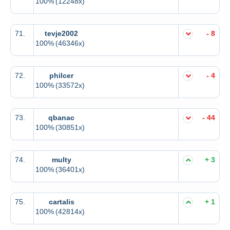
100%
(12248x)
71.
tevje2002
- 8
100%
(46346x)
72.
philcer
- 4
100%
(33572x)
73.
qbanac
- 44
100%
(30851x)
74.
multy
+ 3
100%
(36401x)
75.
cartalis
+ 1
100%
(42814x)