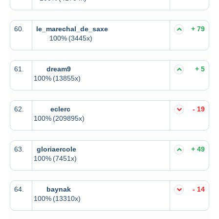
60.
le_marechal_de_saxe
+ 79
100%
(3445x)
61.
dream9
+ 5
100%
(13855x)
62.
eclerc
- 19
100%
(209895x)
63.
gloriaercole
+ 49
100%
(7451x)
64.
baynak
- 14
100%
(13310x)