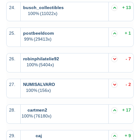
24.
busch_collectibles
+ 13
100%
(11022x)
25.
postbeeldcom
+ 1
99%
(29413x)
26.
robinphilatelie92
- 7
100%
(5404x)
27.
NUMISALVARO
- 2
100%
(156x)
28.
cartmen2
+ 17
100%
(76180x)
29.
caj
+ 9