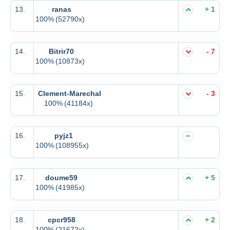
13.
ranas
+ 1
100%
(52790x)
14.
Bitrir70
- 7
100%
(10873x)
15.
Clement-Marechal
- 3
100%
(41184x)
16.
pyjz1
100%
(108955x)
17.
doume59
+ 5
100%
(41985x)
18.
cpcr958
+ 2
100%
(21672x)