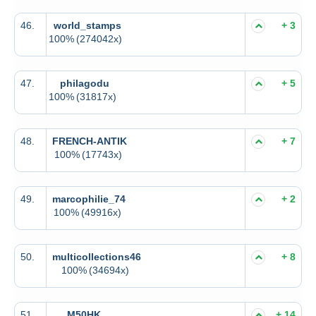
46.
world_stamps
+ 3
100%
(274042x)
47.
philagodu
+ 5
100%
(31817x)
48.
FRENCH-ANTIK
+ 7
100%
(17743x)
49.
marcophilie_74
+ 2
100%
(49916x)
50.
multicollections46
+ 8
100%
(34694x)
51.
M50HK
+ 14