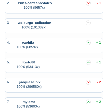
2.
Prins-cartespostales
- 1
100%
(9657x)
3.
walburge_collection
100%
(101382x)
4.
caphila
+ 1
100%
(6859x)
5.
Karto86
+ 1
100%
(53413x)
6.
jacquesdirkx
- 2
100%
(296580x)
7.
myleme
+ 2
100%
(53603x)