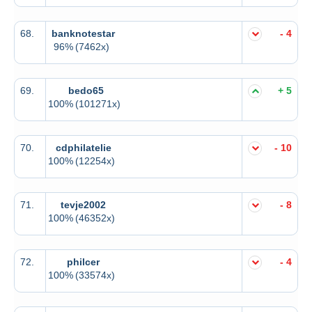
68.
banknotestar
- 4
96%
(7462x)
69.
bedo65
+ 5
100%
(101271x)
70.
cdphilatelie
- 10
100%
(12254x)
71.
tevje2002
- 8
100%
(46352x)
72.
philcer
- 4
100%
(33574x)