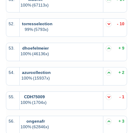
100%
(67113x)
52.
torresselection
- 10
99%
(5793x)
53.
dhoefelmeier
+ 9
100%
(46136x)
54.
azurcollection
+ 2
100%
(15937x)
55.
CDH75009
- 1
100%
(1704x)
56.
ongenafr
+ 3
100%
(62846x)