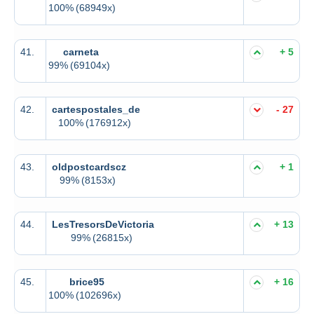
100%
(68949x)
41.
carneta
+ 5
99%
(69104x)
42.
cartespostales_de
- 27
100%
(176912x)
43.
oldpostcardscz
+ 1
99%
(8153x)
44.
LesTresorsDeVictoria
+ 13
99%
(26815x)
45.
brice95
+ 16
100%
(102696x)