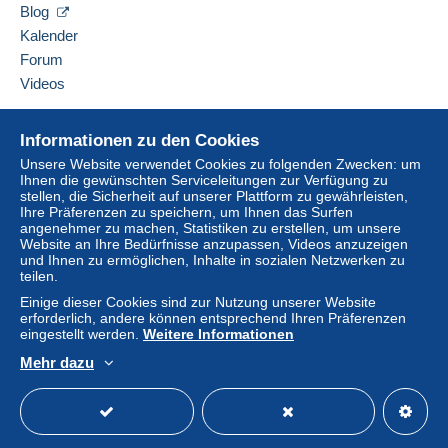
Blog
Kalender
Forum
Videos
Hilfe
Informationen zu den Cookies
Online-Hilfe
Unsere Website verwendet Cookies zu folgenden Zwecken: um
Ihnen die gewünschten Serviceleitungen zur Verfügung zu
Auf Delcampe kaufen
stellen, die Sicherheit auf unserer Plattform zu gewährleisten,
Auf Delcampe verkaufen
Ihre Präferenzen zu speichern, um Ihnen das Surfen
angenehmer zu machen, Statistiken zu erstellen, um unsere
Eine sichere Website
Website an Ihre Bedürfnisse anzupassen, Videos anzuzeigen
und Ihnen zu ermöglichen, Inhalte in sozialen Netzwerken zu
teilen.
Einige dieser Cookies sind zur Nutzung unserer Website
erforderlich, andere können entsprechend Ihren Präferenzen
eingestellt werden.
Weitere Informationen
Mehr dazu
Deutsch
USD
Standardmodus
America