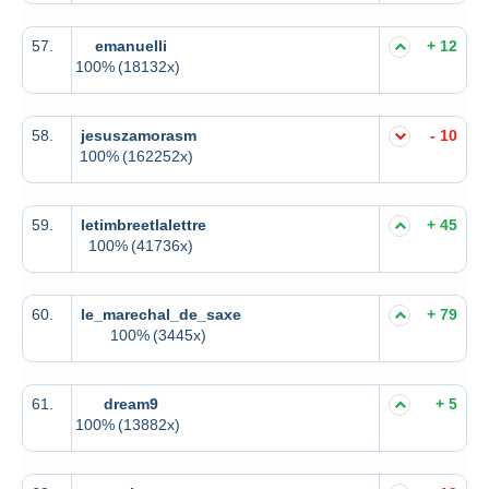
57.
emanuelli
+ 12
100%
(18132x)
58.
jesuszamorasm
- 10
100%
(162252x)
59.
letimbreetlalettre
+ 45
100%
(41736x)
60.
le_marechal_de_saxe
+ 79
100%
(3445x)
61.
dream9
+ 5
100%
(13882x)