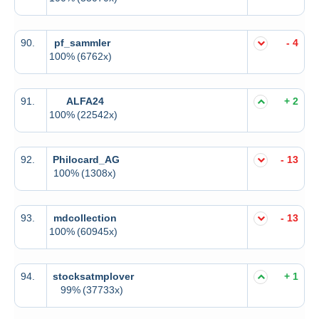
90.
pf_sammler
- 4
100%
(6762x)
91.
ALFA24
+ 2
100%
(22542x)
92.
Philocard_AG
- 13
100%
(1308x)
93.
mdcollection
- 13
100%
(60945x)
94.
stocksatmplover
+ 1
99%
(37733x)