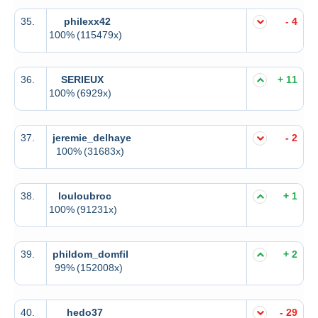
35.
philexx42
- 4
100%
(115479x)
36.
SERIEUX
+ 11
100%
(6929x)
37.
jeremie_delhaye
- 2
100%
(31683x)
38.
louloubroc
+ 1
100%
(91231x)
39.
phildom_domfil
+ 2
99%
(152008x)
40.
hedo37
- 29