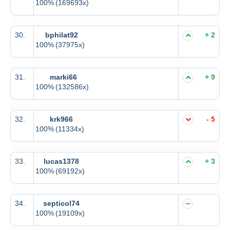
100%
(169693x)
30.
bphilat92
+ 2
100%
(37975x)
31.
marki66
+ 9
100%
(132586x)
32.
krk966
- 5
100%
(11334x)
33.
lucas1378
+ 3
100%
(69192x)
34.
septicol74
100%
(19109x)