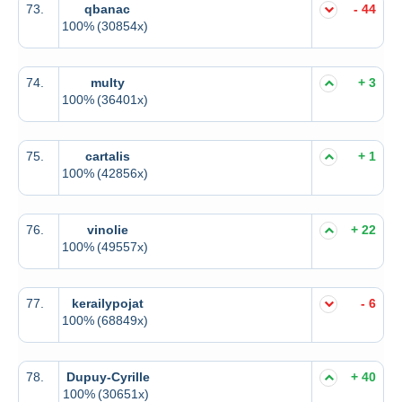
73.
qbanac
- 44
100%
(30854x)
74.
multy
+ 3
100%
(36401x)
75.
cartalis
+ 1
100%
(42856x)
76.
vinolie
+ 22
100%
(49557x)
77.
kerailypojat
- 6
100%
(68849x)
78.
Dupuy-Cyrille
+ 40
100%
(30651x)