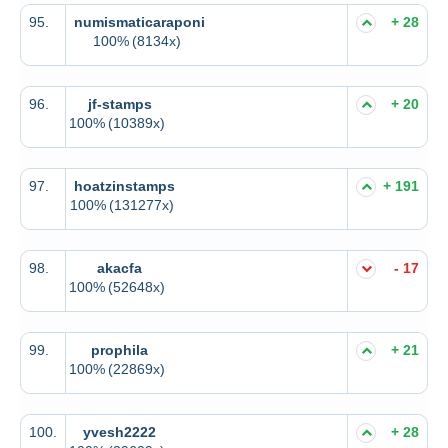
95.
numismaticaraponi
+ 28
100%
(8134x)
96.
jf-stamps
+ 20
100%
(10389x)
97.
hoatzinstamps
+ 191
100%
(131277x)
98.
akacfa
- 17
100%
(52648x)
99.
prophila
+ 21
100%
(22869x)
100.
yvesh2222
+ 28