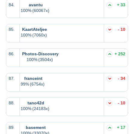
84.
avantu
+ 33
100%
(60067x)
85.
KaartAteljee
- 10
100%
(7060x)
86.
Photos-Discovery
+ 252
100%
(3504x)
87.
franceint
- 34
99%
(6754x)
88.
tano42d
- 10
100%
(24183x)
89.
basement
+ 17
100%
(33070x)