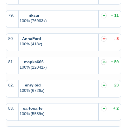
79.
riksar
+ 11
100%
(76963x)
80.
AnnaFard
- 8
100%
(418x)
81.
mapka666
+ 59
100%
(22041x)
82.
enryloid
+ 23
100%
(6726x)
83.
cartocarte
+ 2
100%
(5589x)