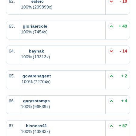
62.
eclerc
- 19
100%
(209899x)
63.
gloriaercole
+ 49
100%
(7454x)
64.
baynak
- 14
100%
(13313x)
65.
gcvarenagent
+ 2
100%
(72704x)
66.
garysstamps
+ 4
100%
(96539x)
67.
bisness41
+ 57
100%
(43983x)