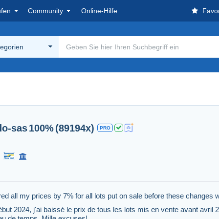
ufen
Community
Online-Hilfe
Favor
tegorien
do-sas
100%
(89194x)
PRO
d all my prices by 7% for all lots put on sale before these changes 
t 2024, j'ai baissé le prix de tous les lots mis en vente avant avril 20
eu de temps. Mille excuses!