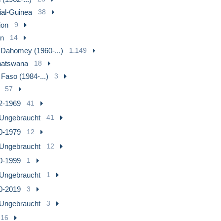
ial-Guinea
38
ion
9
en
14
 Dahomey (1960-...)
1.149
hatswana
18
 Faso (1984-...)
3
57
2-1969
41
Ungebraucht
41
0-1979
12
Ungebraucht
12
0-1999
1
Ungebraucht
1
0-2019
3
Ungebraucht
3
16