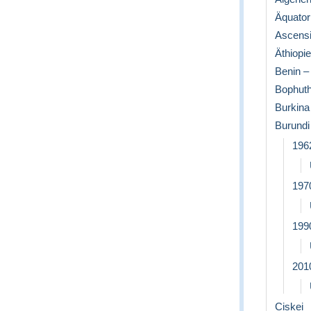
Äquator
Ascens
Äthiopi
Benin –
Bophut
Burkina
Burundi
196
197
199
201
Ciskei