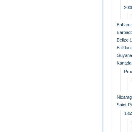
200
Bahamas
Barbado
Belize (
Falklan
Guyana 
Kanada
Prov
Nicara
Saint-P
185