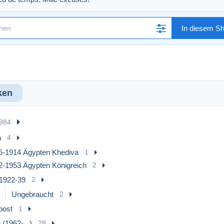
In diesem S
ken
.984
n
4
6-1914 Ägypten Khediva
1
2-1953 Ägypten Königreich
2
1922-39
2
Ungebraucht
2
post
1
 (1962-...)
28