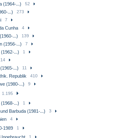
 (1964-...)
52
60-...)
273
i
7
 da Cunha
4
1960-...)
139
 (1956-...)
7
(1962-...)
1
14
(1965-...)
11
frik. Republik
410
e (1980-...)
9
1.195
 (1968-...)
1
 und Barbuda (1981-...)
3
nien
4
0-1989
1
Ungebraucht
1