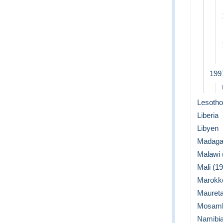
199
Lesotho 
Liberia
Libyen
Madagas
Malawi (
Mali (19
Marokko
Maureta
Mosamb
Namibia 