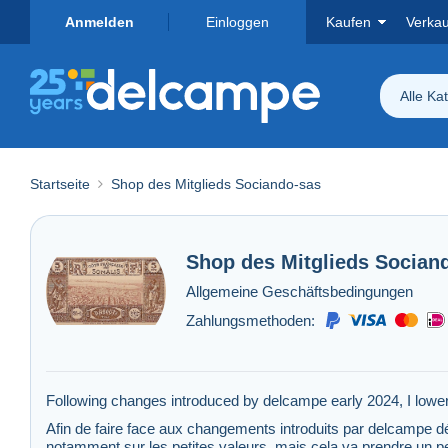
Anmelden
Einloggen
Kaufen
Verka
Alle Ka
Startseite
Shop des Mitglieds Sociando-sas
Shop des Mitglieds
Socian
Allgemeine Geschäftsbedingungen
Zahlungsmethoden:
Following changes introduced by delcampe early 2024, I lowere
Afin de faire face aux changements introduits par delcampe débu
notamment sur les petites valeurs, mais cela va prendre un p