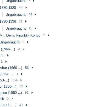
Ungebraucht
7
1980-1989
44
Ungebraucht
44
1990-1996
11
Ungebraucht
11
7-... Dem. Republik Kongo
2
Ungebraucht
2
(1966-...)
2
60
1
kar (1960-...)
58
1964-...)
1
59-...)
164
 (1956-...)
33
nien (1960-...)
91
ik
2
(1990- ...)
41