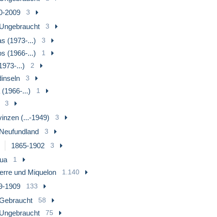
0-2009
3
Ungebraucht
3
 (1973-...)
3
s (1966-...)
1
1973-...)
2
dinseln
3
(1966-...)
1
3
inzen (...-1949)
3
Neufundland
3
1865-1902
3
gua
1
ierre und Miquelon
1.140
9-1909
133
Gebraucht
58
Ungebraucht
75