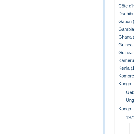
Côte d'I
Dschibut
Gabun (
Gambia 
Ghana (
Guinea (
Guinea
Kamerun
Kenia (1
Komoren
Kongo -
Geb
Ung
Kongo -
197