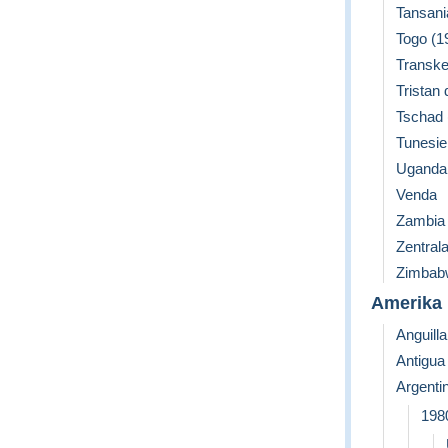
Tansania
Togo (19
Transke
Tristan
Tschad (
Tunesien
Uganda 
Venda
Zambia 
Zentrala
Zimbabw
Amerika
Anguilla
Antigua
Argenti
198