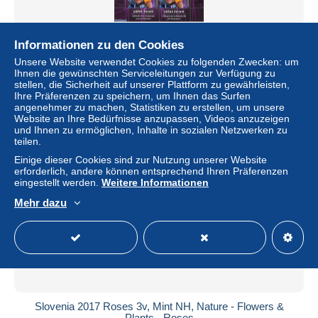
Slovenia 2012 Urska Zolnir, Olympic golden medal m/s,
Informationen zu den Cookies
Mint NH, Sport - Olympic Games
Unsere Website verwendet Cookies zu folgenden Zwecken: um
± 18,49 $
Ihnen die gewünschten Serviceleitungen zur Verfügung zu
stellen, die Sicherheit auf unserer Plattform zu gewährleisten,
Ihre Präferenzen zu speichern, um Ihnen das Surfen
Status
Gewerblicher Händler
angenehmer zu machen, Statistiken zu erstellen, um unsere
Website an Ihre Bedürfnisse anzupassen, Videos anzuzeigen
und Ihnen zu ermöglichen, Inhalte in sozialen Netzwerken zu
teilen.
Neu
Einige dieser Cookies sind zur Nutzung unserer Website
erforderlich, andere können entsprechend Ihren Präferenzen
eingestellt werden.
Weitere Informationen
Mehr dazu
Slovenia 2017 Roses 3v, Mint NH, Nature - Flowers &
Plants - Roses