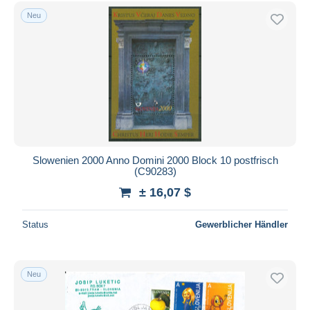
Kostenloser Versand
Neu
Zahlungsmethoden
PayPal
Banküberweisung
Visa
Mastercard
Bancontact
iDeal
Slowenien 2000 Anno Domini 2000 Block 10 postfrisch
(C90283)
Maestro
± 16,07 $
Gesamte Auswahl aufheben
Wohnsitz des Verkäufers
Status
Gewerblicher Händler
Weltweit
Neu