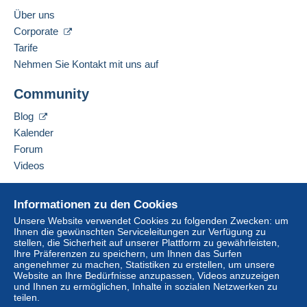
Über uns
Corporate
Tarife
Nehmen Sie Kontakt mit uns auf
Community
Blog
Kalender
Forum
Videos
Hilfe
Informationen zu den Cookies
Online-Hilfe
Unsere Website verwendet Cookies zu folgenden Zwecken: um
Ihnen die gewünschten Serviceleitungen zur Verfügung zu
Auf Delcampe kaufen
stellen, die Sicherheit auf unserer Plattform zu gewährleisten,
Auf Delcampe verkaufen
Ihre Präferenzen zu speichern, um Ihnen das Surfen
angenehmer zu machen, Statistiken zu erstellen, um unsere
Eine sichere Website
Website an Ihre Bedürfnisse anzupassen, Videos anzuzeigen
und Ihnen zu ermöglichen, Inhalte in sozialen Netzwerken zu
teilen.