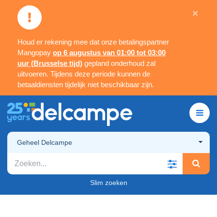
×
Houd er rekening mee dat onze betalingspartner
Mangopay
op 6 augustus van 01:00 tot 03:00
uur (Brusselse tijd)
gepland onderhoud zal
uitvoeren. Tijdens deze periode kunnen de
betaaldiensten tijdelijk niet beschikbaar zijn.
Geheel Delcampe
Slim zoeken