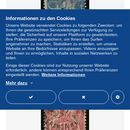
Informationen zu den Cookies
Unsere Website verwendet Cookies zu folgenden Zwecken: um
Ihnen die gewünschten Serviceleitungen zur Verfügung zu
stellen, die Sicherheit auf unserer Plattform zu gewährleisten,
Ihre Präferenzen zu speichern, um Ihnen das Surfen
angenehmer zu machen, Statistiken zu erstellen, um unsere
Website an Ihre Bedürfnisse anzupassen, Videos anzuzeigen
und Ihnen zu ermöglichen, Inhalte in sozialen Netzwerken zu
Gabon . Y&T . 23 . o . cancelled
teilen.
± 1,69 $
1,83 €
-20 %
Einige dieser Cookies sind zur Nutzung unserer Website
erforderlich, andere können entsprechend Ihren Präferenzen
eingestellt werden.
Weitere Informationen
Status
Gewerblicher Händler
Mehr dazu