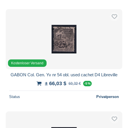
Kostenloser Versand
GABON Col. Gen. Yv nr 54 obl. used cachet D4 Libreville
± 66,03 $
60,32 €
-5 %
Status
Privatperson