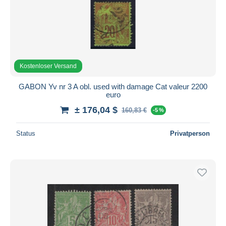
Kostenloser Versand
GABON Yv nr 3 A obl. used with damage Cat valeur 2200
euro
± 176,04 $
160,83 €
-5 %
Status
Privatperson