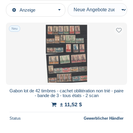
Art der Verkäufe
Anzeige
Hauptkategorien
Laufende Angebote
Briefmarken
Festpreise
Europa
Neu
Auktionen mit Geboten
Frankreich (alte Kolonien und Herrschaften)
Auktionen ohne Gebote
Gabun (1886-1936)
Auktionshäuser
Verkauft
Gebraucht
Dauer
Alle Laufzeiten
Neu seit
Tage(n)
Gabon lot de 42 timbres - cachet oblitération non trié - paire
- bande de 3 - tous états - 2 scan
Endet in
Stunde(n)
± 11,52 $
Preis
Status
Gewerblicher Händler
Von
bis
$
$
Nur ermäßigt