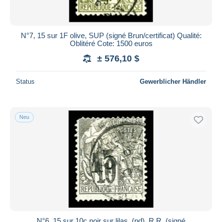
N°7, 15 sur 1F olive, SUP (signé Brun/certificat) Qualité:
Oblitéré Cote: 1500 euros
± 576,10 $
Status
Gewerblicher Händler
Neu
N°6, 15 sur 10c noir sur lilas, (pd). R.R. (signé