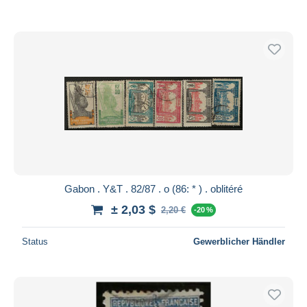
Gabon . Y&T . 82/87 . o (86: * ) . oblitéré
± 2,03 $
2,20 €
-20 %
Status
Gewerblicher Händler