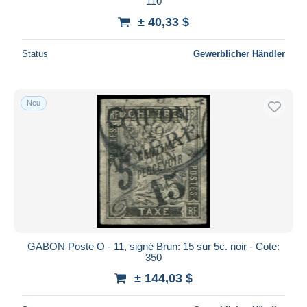
110
± 40,33 $
Status
Gewerblicher Händler
Neu
GABON Poste O - 11, signé Brun: 15 sur 5c. noir - Cote:
350
± 144,03 $