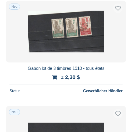
Kostenloser Versand
Neu
Zahlungsmethoden
PayPal
Banküberweisung
Visa
Mastercard
Bancontact
iDeal
Gabon lot de 3 timbres 1910 - tous états
Maestro
± 2,30 $
Gesamte Auswahl aufheben
Status
Gewerblicher Händler
Wohnsitz des Verkäufers
Weltweit
Neu