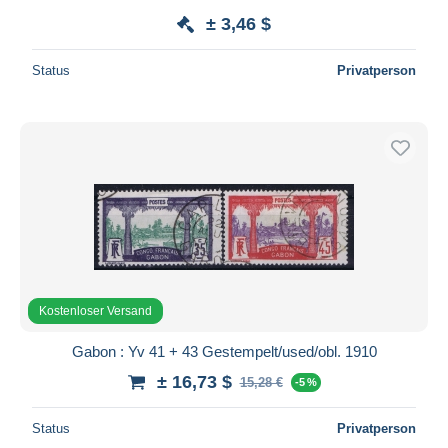
± 3,46 $
Status
Privatperson
Kostenloser Versand
Gabon : Yv 41 + 43 Gestempelt/used/obl. 1910
± 16,73 $
15,28 €
-5 %
Status
Privatperson