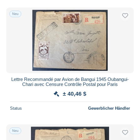
Nur ermäßigt
Kostenloser Versand
Neu
Zahlungsmethoden
PayPal
Banküberweisung
Visa
Mastercard
Bancontact
iDeal
Lettre Recommandé par Avion de Bangui 1945 Oubangui-
Chari avec Censure Contrôle Postal pour Paris
Maestro
± 40,46 $
Gesamte Auswahl aufheben
Wohnsitz des Verkäufers
Status
Gewerblicher Händler
Weltweit
Neu