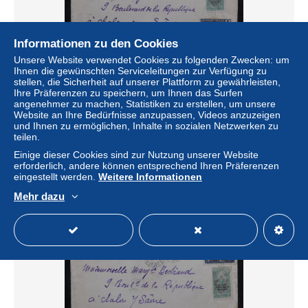
Informationen zu den Cookies
Unsere Website verwendet Cookies zu folgenden Zwecken: um
Ihnen die gewünschten Serviceleitungen zur Verfügung zu
stellen, die Sicherheit auf unserer Plattform zu gewährleisten,
Ihre Präferenzen zu speichern, um Ihnen das Surfen
angenehmer zu machen, Statistiken zu erstellen, um unsere
OUBANGUI - Enveloppe ( cachetée ) de Fort Crampel
Website an Ihre Bedürfnisse anzupassen, Videos anzuzeigen
pour la France en 1925, affranchissement plaisant - L
und Ihnen zu ermöglichen, Inhalte in sozialen Netzwerken zu
34474
teilen.
± 11,57 $
Einige dieser Cookies sind zur Nutzung unserer Website
erforderlich, andere können entsprechend Ihren Präferenzen
eingestellt werden.
Weitere Informationen
Status
Gewerblicher Händler
Mehr dazu