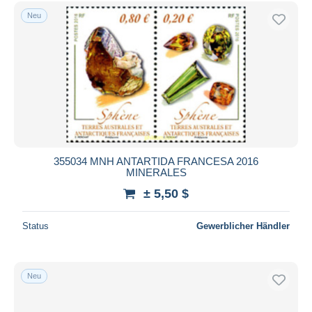
Kostenloser Versand
Neu
Zahlungsmethoden
PayPal
Banküberweisung
Visa
Mastercard
Bancontact
iDeal
355034 MNH ANTARTIDA FRANCESA 2016
MINERALES
Maestro
± 5,50 $
Gesamte Auswahl aufheben
Wohnsitz des Verkäufers
Status
Gewerblicher Händler
Weltweit
Neu