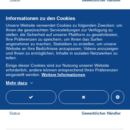
Status
Gewerblicher Händler
Informationen zu den Cookies
Neu
Unsere Website verwendet Cookies zu folgenden Zwecken: um
Ihnen die gewünschten Serviceleitungen zur Verfügung zu
stellen, die Sicherheit auf unserer Plattform zu gewährleisten,
Ihre Präferenzen zu speichern, um Ihnen das Surfen
angenehmer zu machen, Statistiken zu erstellen, um unsere
Website an Ihre Bedürfnisse anzupassen, Videos anzuzeigen
und Ihnen zu ermöglichen, Inhalte in sozialen Netzwerken zu
teilen.
Einige dieser Cookies sind zur Nutzung unserer Website
erforderlich, andere können entsprechend Ihren Präferenzen
eingestellt werden.
Weitere Informationen
French Antarctic Territory 2012 Joint issue with Monaco
Mehr dazu
s/s, Mint NH, Nature - Transport - Various - Birds - Ships
and..
± 4,62 $
Status
Gewerblicher Händler