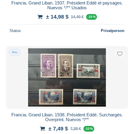
Francia. Grand Liban. 1937. Président Eddé et paysages.
Nuevos */** Usados
± 14,98 $
14,40 €
-10 %
Status
Privatperson
Neu
Francia. Grand Liban. 1938. Président Eddé. Surchargés.
Overprint. Nuevos */**
± 7,49 $
7,20 €
-10 %