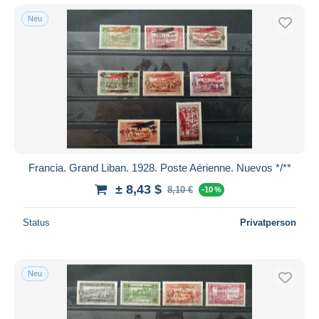
Neu
Francia. Grand Liban. 1928. Poste Aérienne. Nuevos */**
± 8,43 $
8,10 €
-10 %
Status
Privatperson
Neu