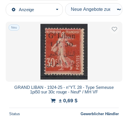
Art der Verkäufe
Anzeige
Hauptkategorien
Laufende Angebote
Briefmarken
Festpreise
Europa
Neu
Auktionen mit Geboten
Frankreich (alte Kolonien und Herrschaften)
Auktionen ohne Gebote
Gross-Libanon (1924-1945)
Auktionshäuser
Verkauft
Ungebraucht
Dauer
Alle Laufzeiten
Neu seit
Tage(n)
GRAND LIBAN - 1924-25 - n°YT. 28 - Type Semeuse
1pi50 sur 30c rouge - Neuf* / MH VF
Endet in
Stunde(n)
± 0,69 $
Preis
Status
Gewerblicher Händler
Von
bis
$
$
Nur ermäßigt