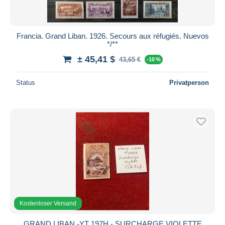
Francia. Grand Liban. 1926. Secours aux réfugiés. Nuevos
*/**
± 45,41 $
43,65 €
-10 %
Status
Privatperson
Kostenloser Versand
GRAND LIBAN -YT 197H - SURCHARGE VIOLETTE