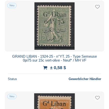
Kostenloser Versand
Neu
Zahlungsmethoden
PayPal
Banküberweisung
Visa
Mastercard
Bancontact
iDeal
GRAND LIBAN - 1924-25 - n°YT. 25 - Type Semeuse
0pi75 sur 15c vert-olive - Neuf* / MH VF
Maestro
± 0,58 $
Gesamte Auswahl aufheben
Wohnsitz des Verkäufers
Status
Gewerblicher Händler
Weltweit
Neu