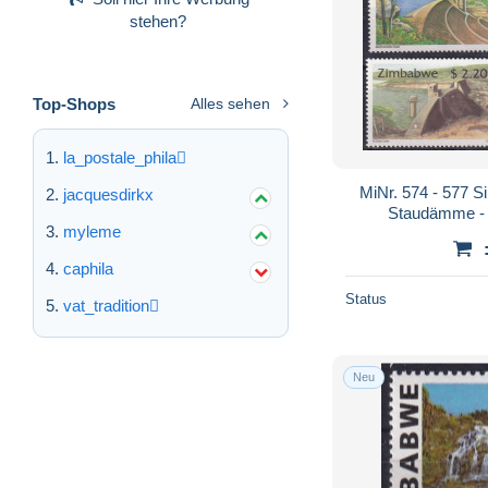
stehen?
Top-Shops
Alles sehen
la_postale_phila
MiNr. 574 - 577 S
jacquesdirkx
Staudämme - 
myleme
caphila
Status
vat_tradition
Neu