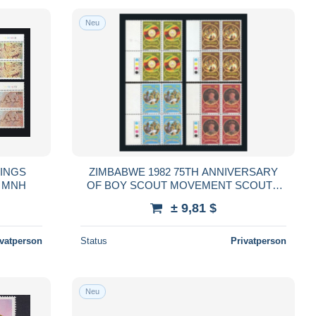
Neu
TINGS
ZIMBABWE 1982 75TH ANNIVERSARY
T MNH
OF BOY SCOUT MOVEMENT SCOUTS
BLOCK OF 4 COMPLETE SET MNH
± 9,81 $
ivatperson
Status
Privatperson
Neu