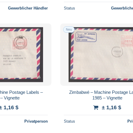
Gewerblicher Händler
Status
Gewerbliche
Neu
ine Postage Labels –
Zimbabwé – Machine Postage La
– Vignette
1985 – Vignette
± 1,16 $
± 1,16 $
Privatperson
Status
Pr