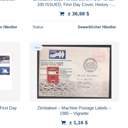
100 ISSUED, First Day Cover, History -
Politicians
± 36,98 $
r Händler
Status
Gewerblicher Händler
Neu
First Day
Zimbabwé – Machine Postage Labels –
1985 – Vignette
± 1,16 $