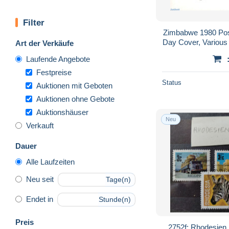
Filter
Zimbabwe 1980 Post
Day Cover, Various
Art der Verkäufe
- Art -
Laufende Angebote
Festpreise
Status
Auktionen mit Geboten
Auktionen ohne Gebote
Auktionshäuser
Neu
Verkauft
Dauer
Alle Laufzeiten
Neu seit
Tage(n)
Endet in
Stunde(n)
Preis
2752f: Rhodesien k