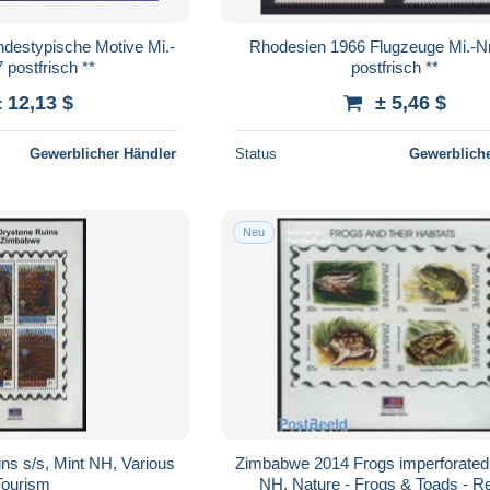
destypische Motive Mi.-
Rhodesien 1966 Flugzeuge Mi.-Nr
 postfrisch **
postfrisch **
± 12,13 $
± 5,46 $
Gewerblicher Händler
Status
Gewerbliche
Neu
s s/s, Mint NH, Various
Zimbabwe 2014 Frogs imperforated 
Tourism
NH, Nature - Frogs & Toads - Re