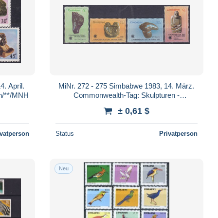
. April.
MiNr. 272 - 275 Simbabwe 1983, 14. März.
ch/**/MNH
Commonwealth-Tag: Skulpturen -
Postfrisch/**/MNH
± 0,61 $
ivatperson
Status
Privatperson
Neu