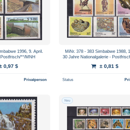
imbabwe 1996, 9. April.
MiNr. 378 - 383 Simbabwe 1988, 14
Postfrisch/**/MNH
30 Jahre Nationalgalerie - Postfris
± 0,97 $
± 0,81 $
Privatperson
Status
Pr
Neu