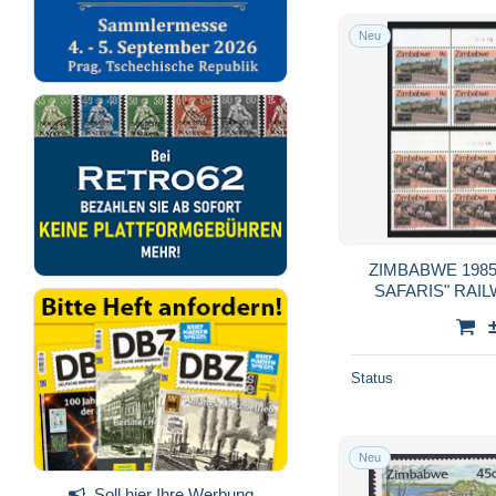
Neu
ZIMBABWE 198
SAFARIS" RAI
TRAINS BLOCK 
Status
Neu
Soll hier Ihre Werbung