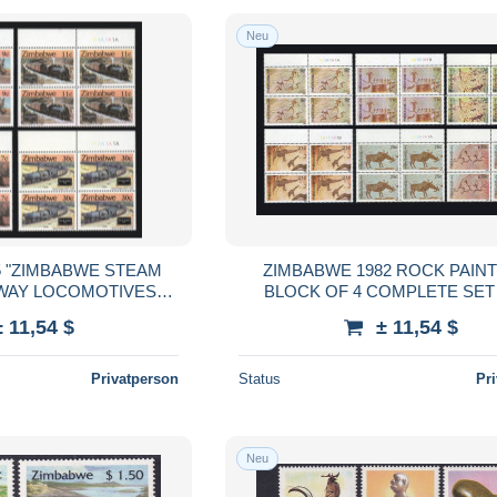
Neu
5 "ZIMBABWE STEAM
ZIMBABWE 1982 ROCK PAIN
LWAY LOCOMOTIVES
BLOCK OF 4 COMPLETE SE
OF 4 COMPLETE SET
± 11,54 $
± 11,54 $
MNH
Privatperson
Status
Pr
Neu