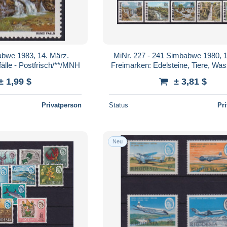
abwe 1983, 14. März.
MiNr. 227 - 241 Simbabwe 1980, 18
älle - Postfrisch/**/MNH
Freimarken: Edelsteine, Tiere, Wass
Postfrisch/**/MNH
± 1,99 $
± 3,81 $
Privatperson
Status
Pr
Neu