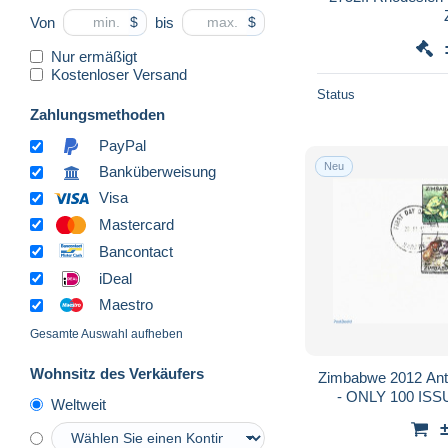
Von
bis
$
$
Nur ermäßigt
Kostenloser Versand
Status
Zahlungsmethoden
PayPal
Neu
Banküberweisung
Visa
Mastercard
Bancontact
iDeal
Maestro
Gesamte Auswahl aufheben
Wohnsitz des Verkäufers
Zimbabwe 2012 Ant
- ONLY 100 ISSU
Weltweit
Natur