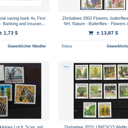
al saving bank 4v, First
Zimbabwe 2002 Flowers, butterflies
 - Banking and Insurance
NH, Nature - Butterflies - Flowers
 Architecture
± 1,73 $
± 13,87 $
Gewerblicher Händler
Status
Gewerbliche
Neu
leines Lot lt. Scan, mit
Zimbabwe 2015: UNESCO Weltkul