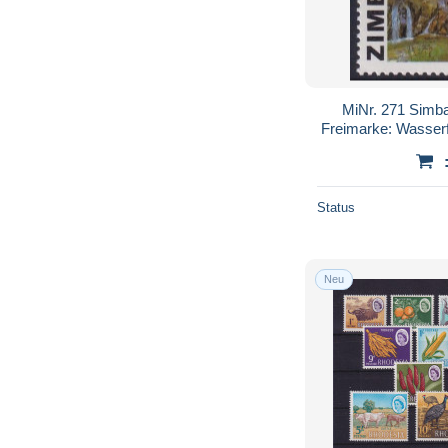
MiNr. 271 Simb
Freimarke: Wasserf
Status
Neu