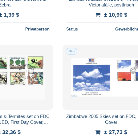
Zebra
Victoriafälle, postfrisch
± 1,39 $
± 10,90 $
Privatperson
Status
Gewerbliche
Neu
s & Termites set on FDC
Zimbabwe 2005 Skies set on FDC, 
ED, First Day Cover,
Cover
e - Insects
± 32,36 $
± 27,73 $