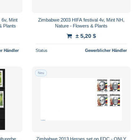
 6v, Mint
Zimbabwe 2003 HIFA festival 4v, Mint NH,
 & Plants
Nature - Flowers & Plants
± 5,20 $
r Händler
Status
Gewerblicher Händler
Neu
turerbe
Zimbabwe 2013 Heroes set on FDC - ONLY