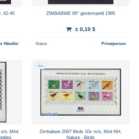
. 42-45
ZIMBABWE 89° gestempeld 1985
± 0,10 $
r Händler
Status
Privatperson
Neu
s/s, Mint
Zimbabwe 2007 Birds 10v m/s, Mint NH,
ptiles
Nature - Birds