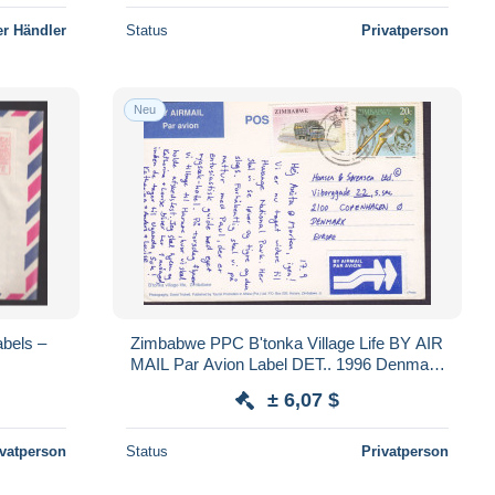
r Händler
Status
Privatperson
Neu
bels –
Zimbabwe PPC B'tonka Village Life BY AIR
MAIL Par Avion Label DET.. 1996 Denmark
Truck Transport & Axe (2 Scans)
± 6,07 $
ivatperson
Status
Privatperson