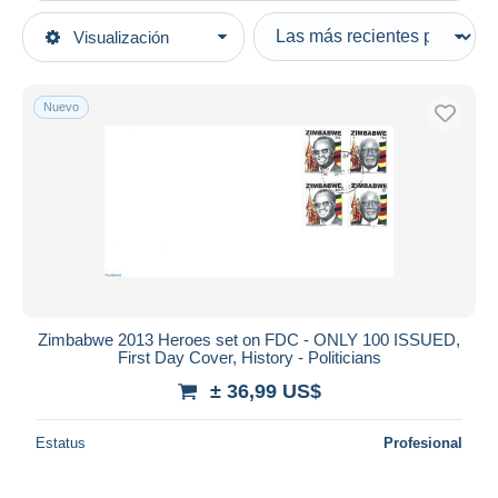
Tipo de venta
Visualización
Categorías principales
Activas
Sellos
Precios fijos
África
Nuevo
Subasta con ofertas
Zimbabwe (1980-...)
Subastas sin pujas
Casa de subastas
Vendidos
Duration
Todas las duraciones
Nuevo desde
Días
Zimbabwe 2013 Heroes set on FDC - ONLY 100 ISSUED,
First Day Cover, History - Politicians
Cerrando dentro
horas
de
± 36,99 US$
Precio
Estatus
Profesional
De
a
US$
US$