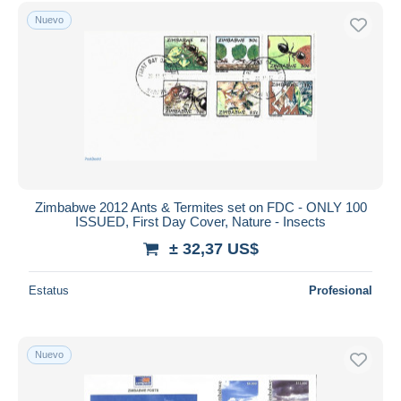
Sólo con descuento
Nuevo
Envío gratis
Métodos de pago
PayPal
Transferencia bancaria
Visa
Mastercard
Bancontact
iDeal
Zimbabwe 2012 Ants & Termites set on FDC - ONLY 100
ISSUED, First Day Cover, Nature - Insects
Maestro
± 32,37 US$
Deseleccionar todo
Estatus
Profesional
Residencia del vendedor
Mundo entero
Nuevo