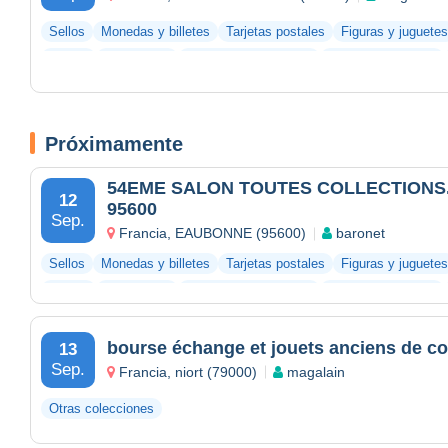
Sellos
Monedas y billetes
Tarjetas postales
Figuras y juguetes
Vinilos
Fotografías
Documentos antiguos
Bar y alimentación
Próximamente
54EME SALON TOUTES COLLECTIONS. EAUBONN
12
95600
Sep.
Francia, EAUBONNE (95600)
baronet
Sellos
Monedas y billetes
Tarjetas postales
Figuras y juguetes
Vinilos
Fotografías
Documentos antiguos
Bar y alimentación
bourse échange et jouets anciens de col
13
Sep.
Francia, niort (79000)
magalain
Otras colecciones