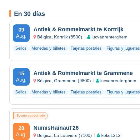
En 30 días
Antiek & Rommelmarkt te Kortrijk
09
Aug.
Bélgica, Kortrijk (8500)
lucvanrenterghem
Sellos
Monedas y billetes
Tarjetas postales
Figuras y juguetes
Vinilos
Fotografías
Documentos antiguos
Bar y alimentación
Antiek & Rommelmarkt te Grammene
15
Aug.
Bélgica, Grammene (9800)
lucvanrenterghem
Sellos
Monedas y billetes
Tarjetas postales
Figuras y juguetes
Vinilos
Fotografías
Documentos antiguos
Bar y alimentación
Evento patrocinado
NumisHainaut'26
28
Aug.
Bélgica, La Louvière (7100)
koko1212