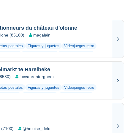
dtionneurs du château d'olonne
olone (85180)
magalain
jetas postales
Figuras y juguetes
Videojuegos retro
s antiguos
Bar y alimentación
Otras colecciones
markt te Harelbeke
(8530)
lucvanrenterghem
jetas postales
Figuras y juguetes
Videojuegos retro
s antiguos
Bar y alimentación
Otras colecciones
6
e (7100)
@heloise_delc