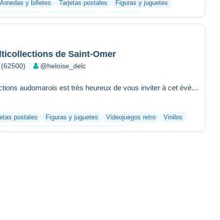
Monedas y billetes
Tarjetas postales
Figuras y juguetes
s colecciones
Bar y alimentación
Fotografías
ticollections de Saint-Omer
 (62500)
@heloise_delc
Le club philatélique et multicollections audomarois est très heureux de vous inviter à cet événement déjà bien...
jetas postales
Figuras y juguetes
Videojuegos retro
Vinilos
os
Bar y alimentación
Otras colecciones