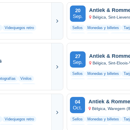
Antiek & Rommel
20
Sep.
Bélgica, Sint-Lieve
Videojuegos retro
Sellos
Monedas y billetes
Tar
Otras colecciones
Vinilos
Fotografías
Documento
Antiek & Rommel
27
s
Sep.
Bélgica, Sint-Eloois-
Sellos
Monedas y billetes
Tar
tografías
Vinilos
Vinilos
Fotografías
Documento
 y billetes
Sellos
Antiek & Romme
04
Oct.
Bélgica, Waregem (
Videojuegos retro
Sellos
Monedas y billetes
Tar
Otras colecciones
Vinilos
Fotografías
Documento