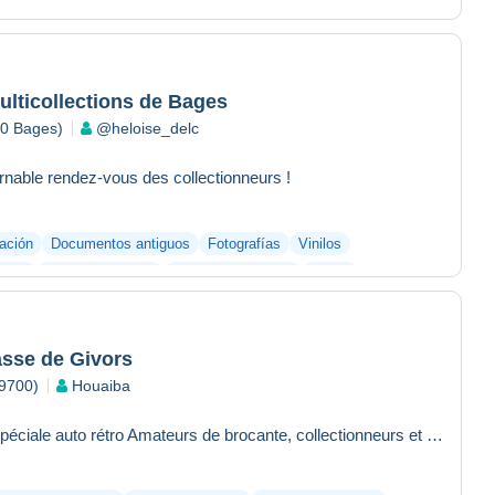
lticollections de Bages
70 Bages)
@heloise_delc
nable rendez-vous des collectionneurs !
ación
Documentos antiguos
Fotografías
Vinilos
uetes
Tarjetas postales
Monedas y billetes
Sellos
asse de Givors
9700)
Houaiba
Foire à la Paperasse – Édition spéciale auto rétro Amateurs de brocante, collectionneurs et curieux, ne manqu...