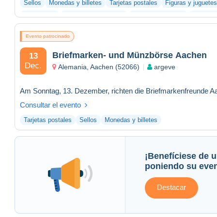
Sellos
Monedas y billetes
Tarjetas postales
Figuras y juguetes
Fotografías
Documentos antiguos
Bar y alimentación
Otras co
Evento patrocinado
Briefmarken- und Münzbörse Aachen
13
Dec.
Alemania, Aachen (52066)
argeve
Consultar el evento
Tarjetas postales
Sellos
Monedas y billetes
¡Benefíciese de u
poniendo su even
Destacar