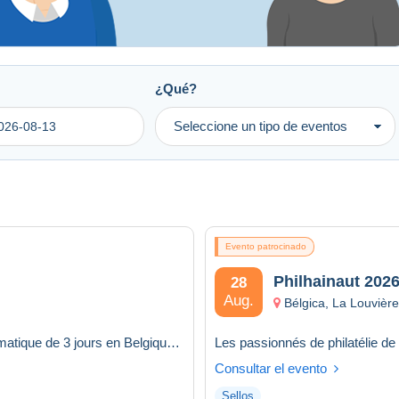
¿Qué?
Seleccione un tipo de eventos
Evento patrocinado
Philhainaut 202
28
Aug.
Bélgica, La Louvièr
NumisHainaut'26 sera la première édition du seul salon numismatique de 3 jours en Belgique. Nous sommes heureu...
Consultar el evento
Sellos