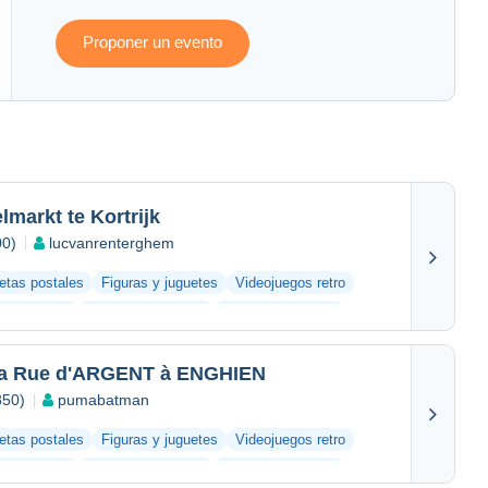
Proponer un evento
markt te Kortrijk
00)
lucvanrenterghem
jetas postales
Figuras y juguetes
Videojuegos retro
s antiguos
Bar y alimentación
Otras colecciones
a Rue d'ARGENT à ENGHIEN
850)
pumabatman
jetas postales
Figuras y juguetes
Videojuegos retro
s antiguos
Bar y alimentación
Otras colecciones