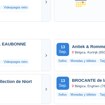
Videojuegos retro
Otras colecciones
E
Antiek & Rommel
13
Sep.
Bélgica, Kortrijk (85
Sellos
Monedas y billetes
Tar
Videojuegos retro
Vinilos
Fotografías
Documento
Otras colecciones
BROCANTE de l
13
lection de Niort
Sep.
Bélgica, Enghien (7
Sellos
Monedas y billetes
Tar
Vinilos
Fotografías
Documento