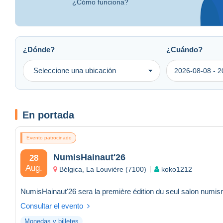
¿Cómo funciona?
¿Dónde?
¿Cuándo?
Seleccione una ubicación
En portada
Evento patrocinado
NumisHainaut'26
28
Aug.
Bélgica, La Louvière (7100)
koko1212
Consultar el evento
Monedas y billetes