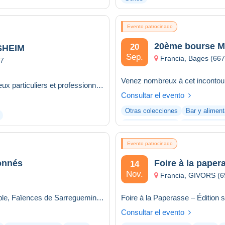
Evento patrocinado
20ème bourse Mu
20
RSHEIM
Sep.
Francia, Bages (66
7
Venez nombreux à cet incontour
Evenement de la rentrée à Truchtersheim Présence de nombreux particuliers et professionnels qui proposent du t...
Consultar el evento
Otras colecciones
Bar y aliment
Videojuegos retro
Figuras y jug
Evento patrocinado
onnés
Foire à la paper
14
Nov.
Francia, GIVORS (6
Salon agrémenté avec de la Brocante de Qualité, Arts de la Table, Faïences de Sarreguemines, Objets de Décorat...
Consultar el evento