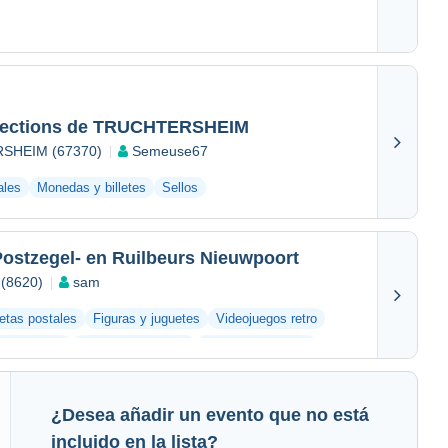
llections de TRUCHTERSHEIM
RSHEIM (67370)
Semeuse67
ales
Monedas y billetes
Sellos
Postzegel- en Ruilbeurs Nieuwpoort
 (8620)
sam
jetas postales
Figuras y juguetes
Videojuegos retro
s antiguos
Bar y alimentación
Otras colecciones
¿Desea añadir un evento que no está
incluido en la lista?