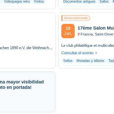
Videojuegos retro
Vinilos
Documentos antiguos
Sellos
lecciones
Videojuegos retro
Vinilos
Otra
Evento patrocinado
17ème Salon Mul
10
Jan.
Francia, Saint-Omer
Am Sonntag, 13. Dezember, richten die Briefmarkenfreunde Aachen 1890 e.V. die Weihnachts-Sammlerbörse für Brie...
Consultar el evento
Sellos
Monedas y billetes
Tar
Fotografías
Documentos antigu
na mayor visibilidad
to en portada!