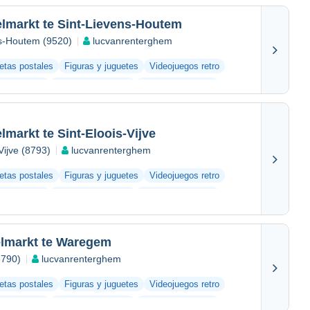
markt te Sint-Lievens-Houtem
ns-Houtem (9520)
lucvanrenterghem
jetas postales
Figuras y juguetes
Videojuegos retro
s antiguos
Bar y alimentación
Otras colecciones
markt te Sint-Eloois-Vijve
Vijve (8793)
lucvanrenterghem
jetas postales
Figuras y juguetes
Videojuegos retro
s antiguos
Bar y alimentación
Otras colecciones
lmarkt te Waregem
8790)
lucvanrenterghem
jetas postales
Figuras y juguetes
Videojuegos retro
s antiguos
Bar y alimentación
Otras colecciones