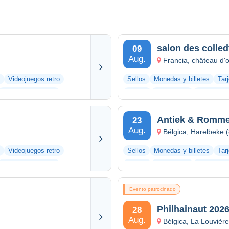
salon des colle
09
Aug.
Francia, château d'
Videojuegos retro
Sellos
Monedas y billetes
Tar
Otras colecciones
Vinilos
Fotografías
Documento
Antiek & Rommel
23
Aug.
Bélgica, Harelbeke 
Videojuegos retro
Sellos
Monedas y billetes
Tar
Otras colecciones
Vinilos
Fotografías
Documento
Evento patrocinado
Philhainaut 202
28
Aug.
Bélgica, La Louvièr