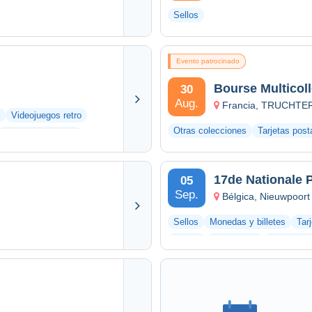
Sellos
Evento patrocinado
Bourse Multico
30
Aug.
Francia, TRUCHTE
Videojuegos retro
Otras colecciones
Tarjetas post
Otras colecciones
17de Nationale 
05
Sep.
Bélgica, Nieuwpoort
Sellos
Monedas y billetes
Tar
Vinilos
Fotografías
Documento