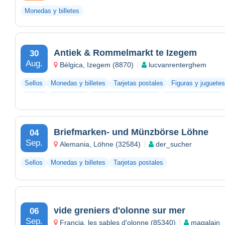
Monedas y billetes
Antiek & Rommelmarkt te Izegem
30
Aug.
Bélgica, Izegem (8870)
lucvanrenterghem
Sellos
Monedas y billetes
Tarjetas postales
Figuras y juguetes
Vinilos
Fotografías
Documentos antiguos
Bar y alimentación
Briefmarken- und Münzbörse Löhne
04
Sep.
Alemania, Löhne (32584)
der_sucher
Sellos
Monedas y billetes
Tarjetas postales
vide greniers d'olonne sur mer
06
Sep.
Francia, les sables d'olonne (85340)
magalain