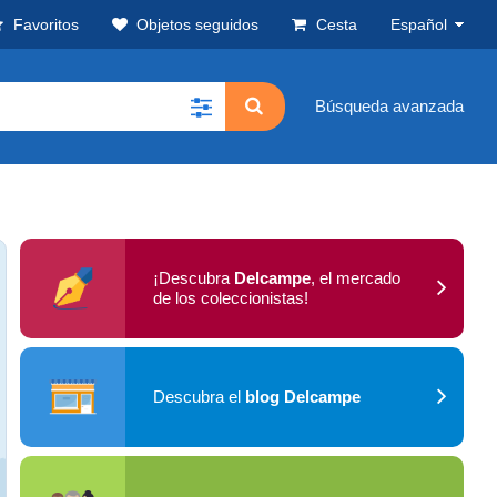
Favoritos
Objetos seguidos
Cesta
Español
Búsqueda avanzada
¡Descubra
Delcampe
, el mercado
de los coleccionistas!
Descubra el
blog Delcampe