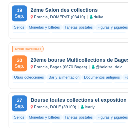
2ème Salon des collections
19
Sep.
Francia, DOMERAT (03410)
dulka
Sellos
Monedas y billetes
Tarjetas postales
Figuras y juguetes
Vinilos
Fotografías
Documentos antiguos
Bar y alimentación
Evento patrocinado
20ème bourse Multicollections de Bage
20
Sep.
Francia, Bages (6670 Bages)
@heloise_delc
Otras colecciones
Bar y alimentación
Documentos antiguos
Fo
Videojuegos retro
Figuras y juguetes
Tarjetas postales
Monedas
Bourse toutes collections et exposition
27
Sep.
Francia, DOLE (39100)
learly
Sellos
Monedas y billetes
Tarjetas postales
Figuras y juguetes
Vinilos
Fotografías
Documentos antiguos
Bar y alimentación