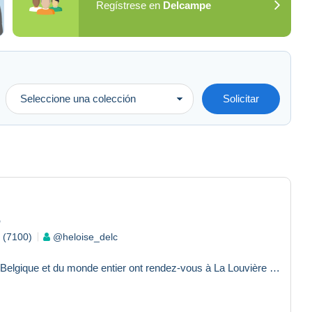
Regístrese en
Delcampe
Seleccione una colección
Solicitar
6
e (7100)
@heloise_delc
Les passionnés de philatélie de Belgique et du monde entier ont rendez-vous à La Louvière pour assister à Phil...