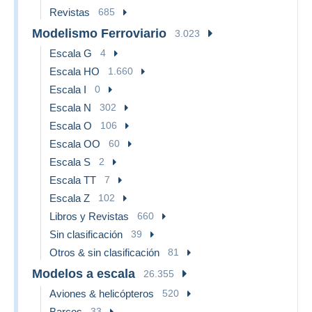
Revistas
685
Modelismo Ferroviario
3.023
Escala G
4
Escala HO
1.660
Escala I
0
Escala N
302
Escala O
106
Escala OO
60
Escala S
2
Escala TT
7
Escala Z
102
Libros y Revistas
660
Sin clasificación
39
Otros & sin clasificación
81
Modelos a escala
26.355
Aviones & helicópteros
520
Barcos
33