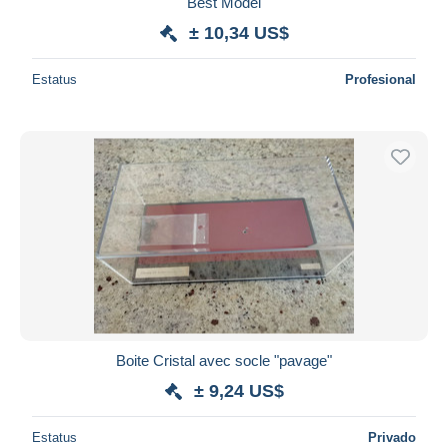
iDeal
Best Model
Maestro
± 10,34 US$
Deseleccionar todo
Estatus
Profesional
Residencia del vendedor
Mundo entero
Aplicar
Boite Cristal avec socle "pavage"
± 9,24 US$
Estatus
Privado