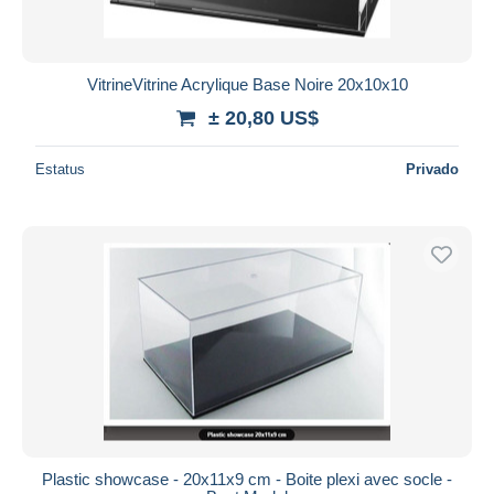
Todas las duraciones
Nuevo desde
Días
VitrineVitrine Acrylique Base Noire 20x10x10
Cerrando dentro
± 20,80 US$
horas
de
Estatus
Privado
Precio
De
a
US$
US$
Sólo con descuento
Envío gratis
Métodos de pago
PayPal
Transferencia bancaria
Visa
Mastercard
Bancontact
Plastic showcase - 20x11x9 cm - Boite plexi avec socle -