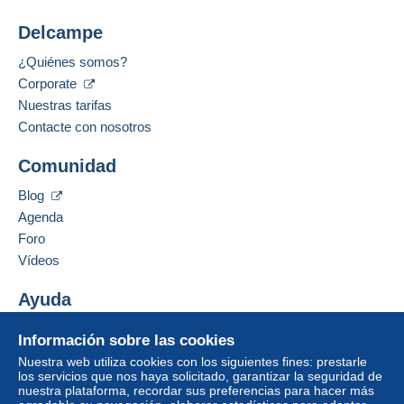
Delcampe
¿Quiénes somos?
Corporate
Nuestras tarifas
Contacte con nosotros
Comunidad
Blog
Agenda
Foro
Vídeos
Ayuda
Centro de ayuda
Información sobre las cookies
Comprar en Delcampe
Nuestra web utiliza cookies con los siguientes fines: prestarle
Vender en Delcampe
los servicios que nos haya solicitado, garantizar la seguridad de
nuestra plataforma, recordar sus preferencias para hacer más
Una página securizada