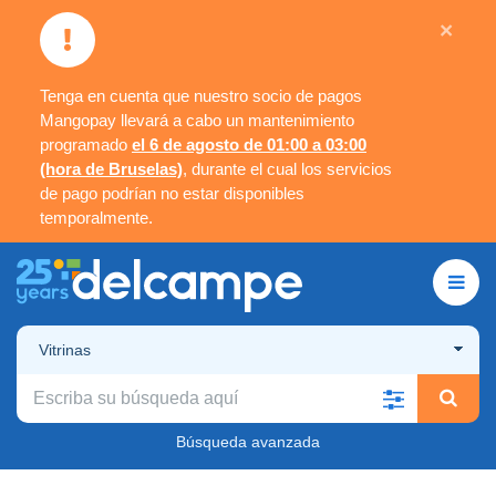
×
Tenga en cuenta que nuestro socio de pagos
Mangopay llevará a cabo un mantenimiento
programado
el 6 de agosto de 01:00 a 03:00
(hora de Bruselas)
, durante el cual los servicios
de pago podrían no estar disponibles
temporalmente.
Vitrinas
Búsqueda avanzada