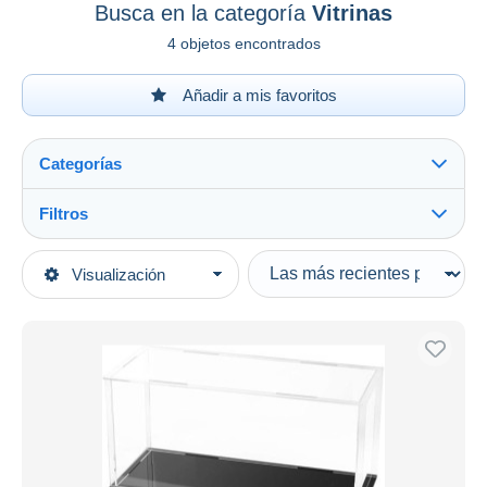
Busca en la categoría
Vitrinas
4 objetos encontrados
Añadir a mis favoritos
Categorías
Filtros
Ver todo
Tipo de venta
Visualización
Categorías principales
Activas
Modelismo
Precios fijos
Vitrinas
Subasta con ofertas
Subastas sin pujas
Casa de subastas
Vendidos
Duration