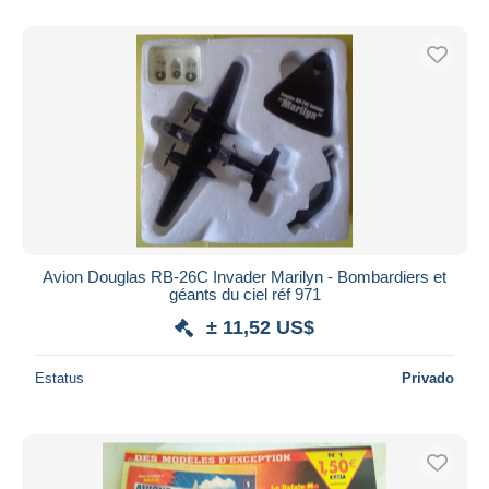
Sólo con descuento
Envío gratis
Métodos de pago
PayPal
Transferencia bancaria
Visa
Mastercard
Bancontact
iDeal
Avion Douglas RB-26C Invader Marilyn - Bombardiers et
géants du ciel réf 971
Maestro
± 11,52 US$
Deseleccionar todo
Estatus
Privado
Residencia del vendedor
Mundo entero