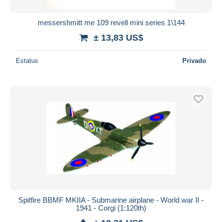
messershmitt me 109 revell mini series 1\144
± 13,83 US$
Estatus
Privado
Spitfire BBMF MKIIA - Submarine airplane - World war II -
1941 - Corgi (1:120th)