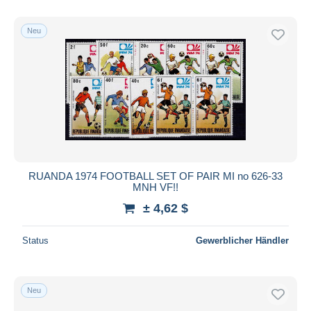
Nur ermäßigt
Kostenloser Versand
Neu
Zahlungsmethoden
PayPal
Banküberweisung
Visa
Mastercard
Bancontact
iDeal
RUANDA 1974 FOOTBALL SET OF PAIR MI no 626-33
MNH VF!!
Maestro
± 4,62 $
Gesamte Auswahl aufheben
Wohnsitz des Verkäufers
Status
Gewerblicher Händler
Weltweit
Neu