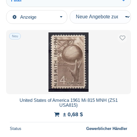
Alles sehen
Art der Verkäufe
Anzeige
Hauptkategorien
Laufende Angebote
Briefmarken
Festpreise
Motive
Neu
Auktionen mit Geboten
Sport
Auktionen ohne Gebote
Auktionshäuser
Sonstige & Ohne Zuordnung
Verkauft
Dauer
Alle Laufzeiten
Neu seit
Tage(n)
United States of America 1961 Mi 815 MNH (ZS1
USA815)
Endet in
Stunde(n)
± 0,68 $
Preis
Status
Gewerblicher Händler
Von
bis
$
$