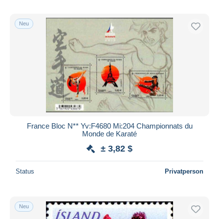
Neu
France Bloc N** Yv:F4680 Mi:204 Championnats du
Monde de Karaté
± 3,82 $
Status
Privatperson
Neu