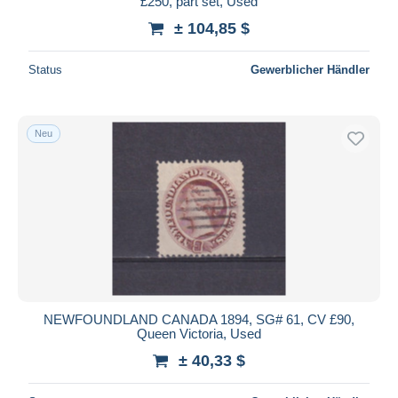
£250, part set, Used
± 104,85 $
Status
Gewerblicher Händler
Neu
NEWFOUNDLAND CANADA 1894, SG# 61, CV £90,
Queen Victoria, Used
± 40,33 $