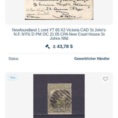
Newfoundland 1 cent YT 65 X2 Victoria CAD St John's
N.F. N'FIL'D PM OC 21 05 CPA New Court House St
Johns Nfld
± 43,78 $
Status
Gewerblicher Händler
Neu