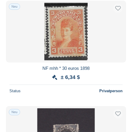
Kostenloser Versand
Neu
Zahlungsmethoden
PayPal
Banküberweisung
Visa
Mastercard
Bancontact
iDeal
NF mhh * 30 euros 1898
Maestro
± 6,34 $
Gesamte Auswahl aufheben
Status
Privatperson
Wohnsitz des Verkäufers
Weltweit
Neu