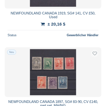
NEWFOUNDLAND CANADA 1919, SG# 141, CV £50,
Used
± 20,16 $
Status
Gewerblicher Händler
Neu
NEWFOUNDLAND CANADA 1897, SG# 83-90, CV £140,
part set, MH/NG