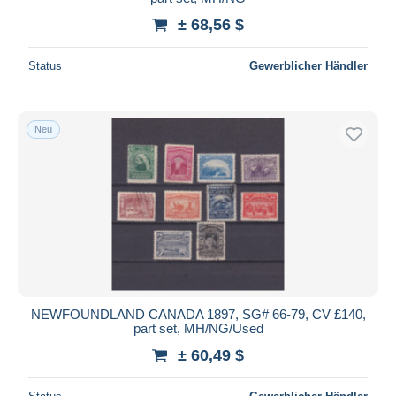
± 68,56 $
Status
Gewerblicher Händler
Neu
NEWFOUNDLAND CANADA 1897, SG# 66-79, CV £140,
part set, MH/NG/Used
± 60,49 $