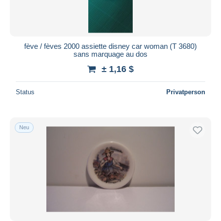
fève / fèves 2000 assiette disney car woman (T 3680)
sans marquage au dos
± 1,16 $
Status
Privatperson
Neu