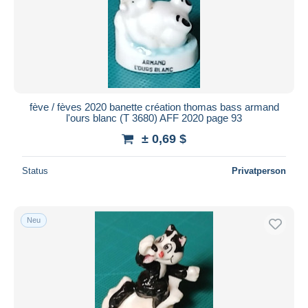
fève / fèves 2020 banette création thomas bass armand
l'ours blanc (T 3680) AFF 2020 page 93
± 0,69 $
Status
Privatperson
Neu