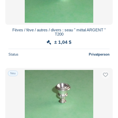
Fèves / fève / autres / divers : seau " métal ARGENT "
T200
± 1,04 $
Status
Privatperson
Neu