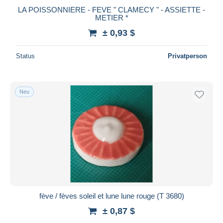
LA POISSONNIERE - FEVE " CLAMECY " - ASSIETTE -
METIER *
± 0,93 $
Status
Privatperson
Neu
fève / fèves soleil et lune lune rouge (T 3680)
± 0,87 $