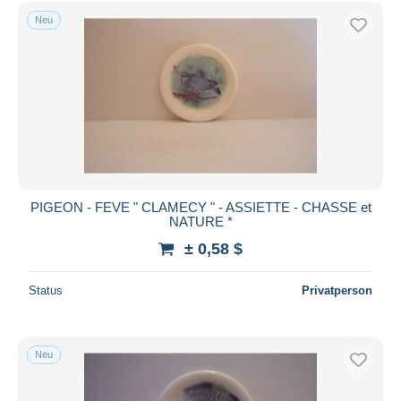
Kostenloser Versand
Neu
Zahlungsmethoden
PayPal
Banküberweisung
Visa
Mastercard
Bancontact
iDeal
PIGEON - FEVE " CLAMECY " - ASSIETTE - CHASSE et
NATURE *
Maestro
± 0,58 $
Gesamte Auswahl aufheben
Wohnsitz des Verkäufers
Status
Privatperson
Weltweit
Neu