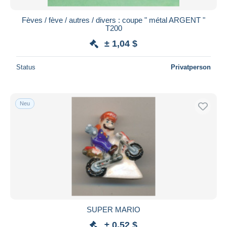
Fèves / fève / autres / divers : coupe " métal ARGENT "
T200
± 1,04 $
Status
Privatperson
Neu
SUPER MARIO
± 0,52 $