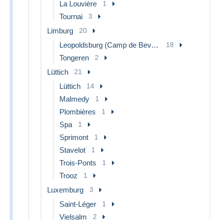
La Louvière
1
Tournai
3
Limburg
20
Leopoldsburg (Camp de Beverloo)
18
Tongeren
2
Lüttich
21
Lüttich
14
Malmedy
1
Plombières
1
Spa
1
Sprimont
1
Stavelot
1
Trois-Ponts
1
Trooz
1
Luxemburg
3
Saint-Léger
1
Vielsalm
2