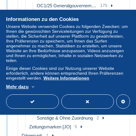
OC1/25 Generalgouvernement
175
OC26/37 Etappengebiet
6
Informationen zu den Cookies
OC38/54 Belgische Besetzung in Deutschland
1
Unsere Website verwendet Cookies zu folgenden Zwecken: um
OC55/105 Eupen & Malmédy
7
Ihnen die gewünschten Serviceleitungen zur Verfügung zu
stellen, die Sicherheit auf unserer Plattform zu gewährleisten,
Deutsche Armee
53
Ihre Präferenzen zu speichern, um Ihnen das Surfen
Belgische Armee
49
angenehmer zu machen, Statistiken zu erstellen, um unsere
Website an Ihre Bedürfnisse anzupassen, Videos anzuzeigen
Kriegsgefangenschaft
6
und Ihnen zu ermöglichen, Inhalte in sozialen Netzwerken zu
teilen.
Unbesetzte Zone
3
Einige dieser Cookies sind zur Nutzung unserer Website
Sonstige & Ohne Zuordnung
2
erforderlich, andere können entsprechend Ihren Präferenzen
Weltkrieg 1939-45 (Briefe u. Dokumente)
100
eingestellt werden.
Weitere Informationen
Werbung [PU]
37
Mehr dazu
Gebraucht
2
Ungebraucht
32
Briefe u. Dokumente
1
Sonstige & Ohne Zuordnung
2
Zeitungsmarken [JO]
5
Dänemark
1