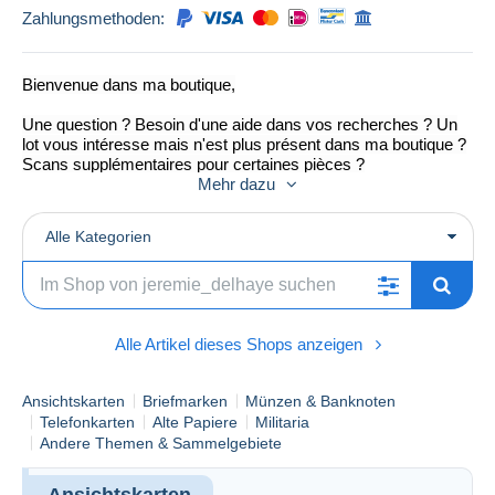
Zahlungsmethoden:
Bienvenue dans ma boutique,
Une question ? Besoin d'une aide dans vos recherches ? Un
lot vous intéresse mais n'est plus présent dans ma boutique ?
Scans supplémentaires pour certaines pièces ?
N'hésitez pas à me contacter par message privé ou via mon
Mehr dazu
e-mail :
delhaye.jeremie@outlook.com
Alle Kategorien
Welcome to my shop,
A question ? Need help in your research ? A lot interests you
but is no longer present in my shop ?
Do not hesitate to contact me by private message or via my e-
Alle Artikel dieses Shops anzeigen
mail:
delhaye.jeremie@outlook.com
Nouveauté chaque semaine / News every weeks
Ansichtskarten
Briefmarken
Münzen & Banknoten
Telefonkarten
Alte Papiere
Militaria
Andere Themen & Sammelgebiete
Ansichtskarten