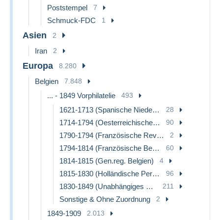
Poststempel
7
Schmuck-FDC
1
Asien
2
Iran
2
Europa
8.280
Belgien
7.848
... - 1849 Vorphilatelie
493
1621-1713 (Spanische Niederlande)
28
1714-1794 (Oesterreichische Niederlande)
90
1790-1794 (Französische Revolution)
2
1794-1814 (Französische Besatzung)
60
1814-1815 (Gen.reg. Belgien)
4
1815-1830 (Holländische Periode)
96
1830-1849 (Unabhängiges Belgien)
211
Sonstige & Ohne Zuordnung
2
1849-1909
2.013