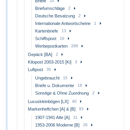
Briefe
20
Briefumschläge
2
Deutsche Besatzung
2
Internationale Antwortscheine
1
Kartenbriefe
13
Schiffspost
16
Werbepostkarten
288
Gepäck [BA]
2
Kilopost 2003-2015 [Ki]
3
Luftpost
35
Ungebraucht
15
Briefe u. Dokumente
18
Sonstige & Ohne Zuordnung
2
Luxuskleinbögen [LX]
40
Markenheftchen [A] & [B]
93
1907-1941 Alte [A]
11
1953-2006 Moderne [B]
26