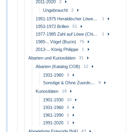
2011-2020
2
Ungebraucht
2
1951-1975 Heraldischer Löwe (Lion Héraldique)
1
1953-1972 Brillen
51
1977-1985 Zahl auf Löwe (Chiffre sur Lion)
1
1985-.. Vögel (Buzin)
75
2013-... König Philippe
1
Abarten und Kuriositäten
31
Abarten (Katalog COB)
12
1931-1960
3
Sonstige & Ohne Zuordnung
9
Kuriositäten
19
1901-1930
10
1931-1960
6
1961-1990
1
1991-2020
2
Abgelehnte Entwürfe [NA]
43