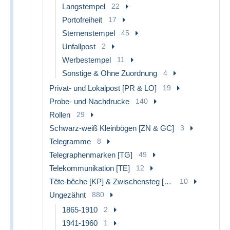
Langstempel
22
Portofreiheit
17
Sternenstempel
45
Unfallpost
2
Werbestempel
11
Sonstige & Ohne Zuordnung
4
Privat- und Lokalpost [PR & LO]
19
Probe- und Nachdrucke
140
Rollen
29
Schwarz-weiß Kleinbögen [ZN & GC]
3
Telegramme
8
Telegraphenmarken [TG]
49
Telekommunikation [TE]
12
Tête-bêche [KP] & Zwischensteg [KT]
10
Ungezähnt
880
1865-1910
2
1941-1960
1