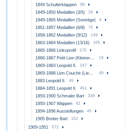
1849 Schulterklappen
90
1849-1850 Medaillen (3/5)
26
1849-1865 Medaillen (Sonstige)
4
1851-1857 Medaillen (6/8)
75
1858-1862 Medaillen (9/12)
149
1863-1864 Medaillen (13/16)
105
1865-1866 Linksprofil
175
1866-1867 Petit Lion (Kleiner Löwe)
19
1869-1883 Leopold II.
247
1869-1888 Lion Couché (Liegender Löwe)
49
1883 Leopold II.
45
1884-1891 Leopold II.
451
1893-1900 Schmaler Bart
339
1893-1907 Wappen
42
1894-1896 Ausstellungen
45
1905 Breiter Bart
152
1909-1951
572