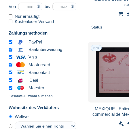
se
Von
bis
$
$
Nur ermäßigt
Kostenloser Versand
Status
Zahlungsmethoden
PayPal
Neu
Banküberweisung
Visa
Mastercard
Bancontact
iDeal
Maestro
Gesamte Auswahl aufheben
Wohnsitz des Verkäufers
MEXIQUE - Entier
commercial de Mexi
Weltweit
- 