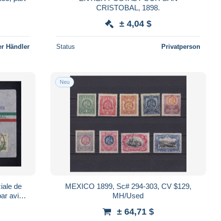
CRISTOBAL, 1898.
± 4,04 $
r Händler
Status
Privatperson
Neu
ale de
MEXICO 1899, Sc# 294-303, CV $129,
ar avion
MH/Used
± 64,71 $