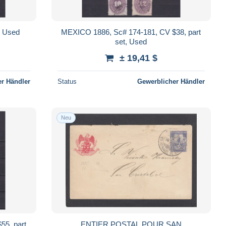
 Used
MEXICO 1886, Sc# 174-181, CV $38, part
set, Used
± 19,41 $
r Händler
Status
Gewerblicher Händler
Neu
55, part
ENTIER POSTAL POUR SAN