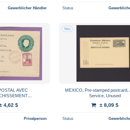
Gewerblicher Händler
Status
Gewerbliche
Neu
POSTAL AVEC
MEXICO, Pre-stamped postcard, A
CHISSEMENT
Service, Unused
RE DE OCAMPO POUR
± 4,62 $
± 8,09 $
ITZ, 1923.
Privatperson
Status
Gewerbliche