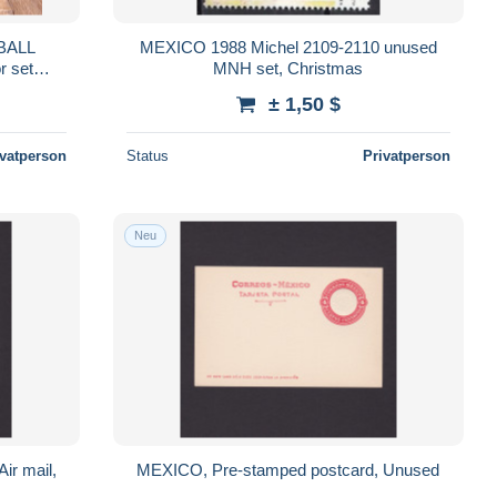
BALL
MEXICO 1988 Michel 2109-2110 unused
r set
MNH set, Christmas
t issue
± 1,50 $
ivatperson
Status
Privatperson
Neu
ir mail,
MEXICO, Pre-stamped postcard, Unused