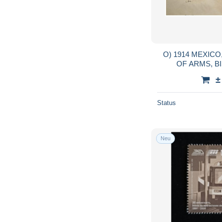
O) 1914 MEXICO,
OF ARMS, BI
HERMOSILLO -
±
CANC
Status
Neu