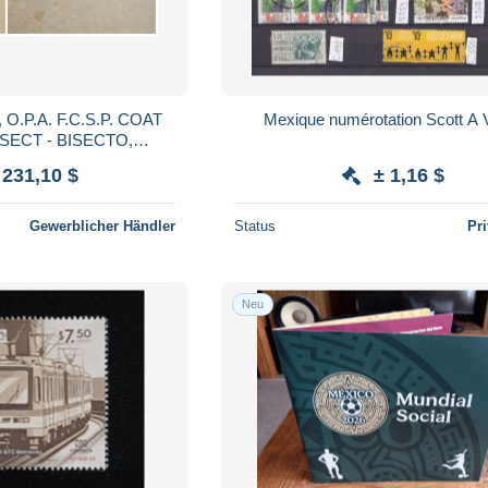
 O.P.A. F.C.S.P. COAT
Mexique num
SECT - BISECTO,
 SONORA, RECEIVED
 231,10 $
± 1,16 $
ELLATION
Gewerblicher Händler
Status
Pr
Neu