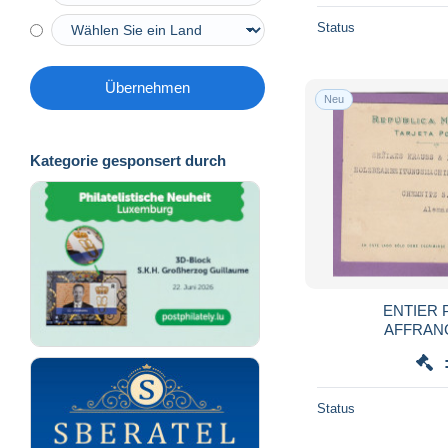
Status
Übernehmen
Neu
Kategorie gesponsert durch
ENTIER 
AFFRAN
COMPLEMENTAI
CHEMN
Status