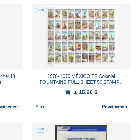
Neu
chel 13
1978- 1979 MÉXICO TB Colonial
s
FOUNTAINS FULL SHEET 50 STAMPS
MNH FUENTES COLONIALES
± 15,60 $
TUBERCULOSIS
ivatperson
Status
Privatperson
Neu