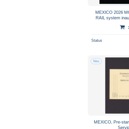
MEXICO 2026 
RAIL system inau
them
Status
Neu
MEXICO, Pre-stamp
Servi