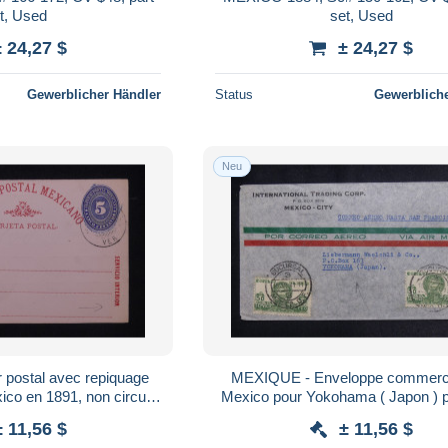
t, Used
set, Used
± 24,27 $
± 24,27 $
Gewerblicher Händler
Status
Gewerbliche
Neu
 postal avec repiquage
MEXIQUE - Enveloppe commerci
co en 1891, non circulé
Mexico pour Yokohama ( Japon ) p
L 185916
en 1941 - L 185785
± 11,56 $
± 11,56 $