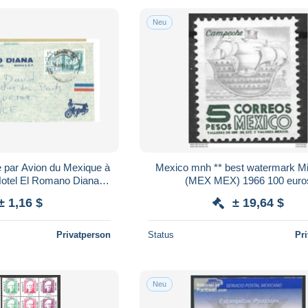
Neu
 par Avion du Mexique à
Mexico mnh ** best watermark Mi
Hotel El Romano Diana
(MEX MEX) 1966 100 euro
co(129364)
± 1,16 $
± 19,64 $
Privatperson
Status
Pr
Neu