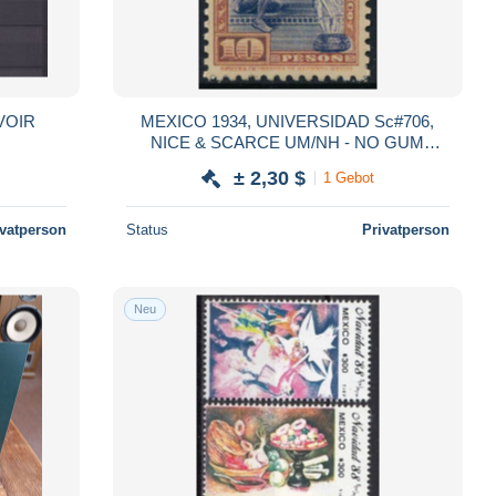
érotation Scott A VOIR
MEXICO 1934, UNIVERSIDAD Sc#706,
NICE & SCARCE UM/NH - NO GUM
FORGERY - FAUX STAMP. #S308
± 2,30 $
1 Gebot
ivatperson
Status
Privatperson
Neu