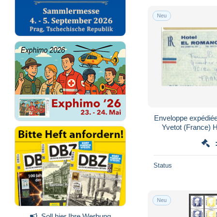
Neu
Enveloppe expédiée
Yvetot (France) 
Mexi
Status
Neu
Soll hier Ihre Werbung