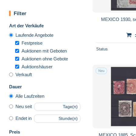
Filter
MEXICO 1930, set
Art der Verkäufe
Laufende Angebote
Festpreise
Status
Auktionen mit Geboten
Auktionen ohne Gebote
Auktionshäuser
Neu
Verkauft
Dauer
Alle Laufzeiten
Neu seit
Tage(n)
Endet in
Stunde(n)
Preis
MEXICO 1885, Sc#