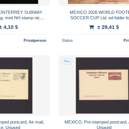
MONTERREY SUBWAY
MEXICO 2026 WORLD FOOT
g. mint NH stamp nice
SOCCER CUP Ltd. ed folder fo
atic issue
STAMPS NOT INCLUDED sold ou
± 4,10 $
± 29,41 $
Privatperson
Status
Pr
Neu
ed postcard, Air mail,
MEXICO, Pre-stamped postcard, A
ce, Unused
Unused