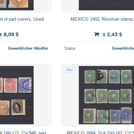
 of part covers, Used
MEXICO 1902, Revenue stamp,
± 8,09 $
± 2,43 $
Gewerblicher Händler
Status
Gewerbliche
Neu
 166-172, CV $48, part
MEXICO 1884, Sc# 150-162, CV $