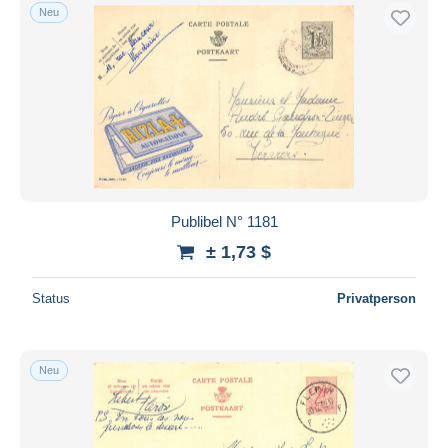
Neu
Publibel N° 1181
± 1,73 $
Status
Privatperson
Neu