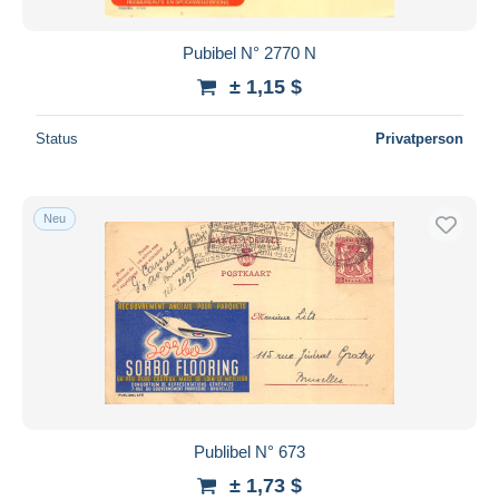
Pubibel N° 2770 N
± 1,15 $
Status
Privatperson
Neu
Publibel N° 673
± 1,73 $