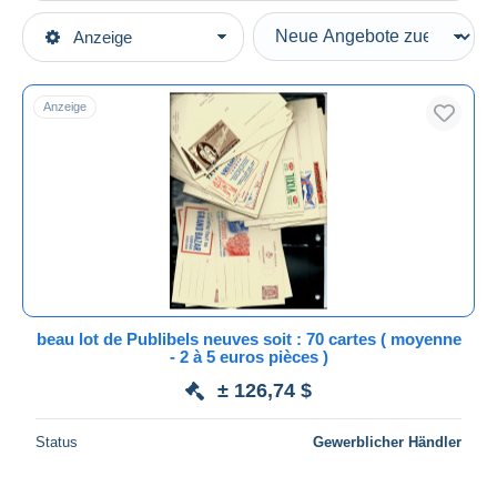
Art der Verkäufe
Anzeige
Hauptkategorien
Laufende Angebote
Briefmarken
Festpreise
Europa
Anzeige
Auktionen mit Geboten
Belgien
Auktionen ohne Gebote
Ganzsachen
Auktionshäuser
Verkauft
Werbepostkarten
Dauer
Alle Laufzeiten
Neu seit
Tage(n)
beau lot de Publibels neuves soit : 70 cartes ( moyenne
- 2 à 5 euros pièces )
Endet in
Stunde(n)
± 126,74 $
Preis
Status
Gewerblicher Händler
Von
bis
$
$
Nur ermäßigt