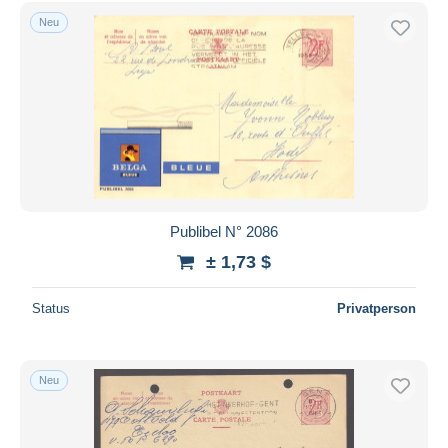
Kostenloser Versand
Neu
Zahlungsmethoden
PayPal
Banküberweisung
Visa
Mastercard
Bancontact
iDeal
Publibel N° 2086
Maestro
± 1,73 $
Gesamte Auswahl aufheben
Status
Privatperson
Wohnsitz des Verkäufers
Weltweit
Neu