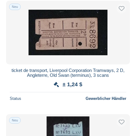
Kostenloser Versand
Neu
Zahlungsmethoden
PayPal
Banküberweisung
Visa
Mastercard
Bancontact
iDeal
ticket de transport, Liverpool Corporation Tramways, 2 D,
Angleterre, Old Swan (terminus), 3 scans
Maestro
± 1,24 $
Gesamte Auswahl aufheben
Wohnsitz des Verkäufers
Status
Gewerblicher Händler
Weltweit
Neu