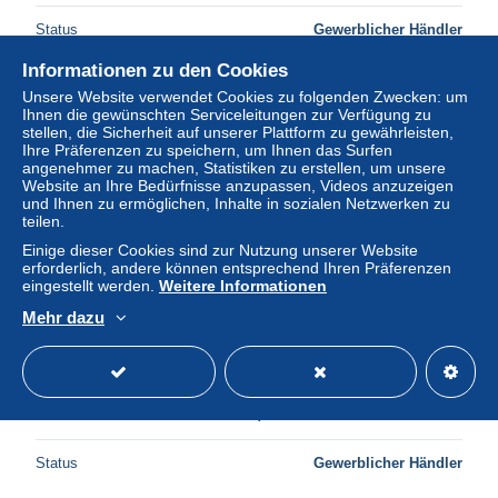
Status
Gewerblicher Händler
Informationen zu den Cookies
Unsere Website verwendet Cookies zu folgenden Zwecken: um
Neu
Ihnen die gewünschten Serviceleitungen zur Verfügung zu
stellen, die Sicherheit auf unserer Plattform zu gewährleisten,
Ihre Präferenzen zu speichern, um Ihnen das Surfen
angenehmer zu machen, Statistiken zu erstellen, um unsere
Website an Ihre Bedürfnisse anzupassen, Videos anzuzeigen
und Ihnen zu ermöglichen, Inhalte in sozialen Netzwerken zu
teilen.
Einige dieser Cookies sind zur Nutzung unserer Website
erforderlich, andere können entsprechend Ihren Präferenzen
eingestellt werden.
Weitere Informationen
Mehr dazu
030121D - TICKET CHEMIN DE FER TRAM - Cie OTL
ticket actionnaire année 1910 10 Cent. 050760 avec
souche
± 2,00 $
Status
Gewerblicher Händler