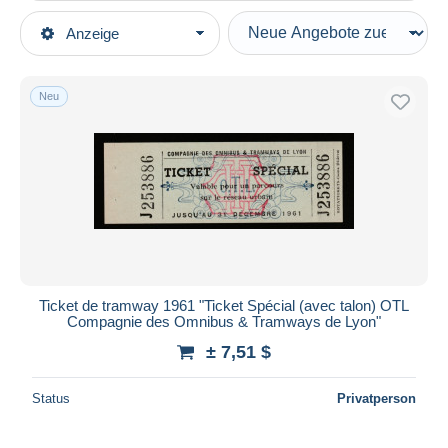
Art der Verkäufe
Anzeige
Hauptkategorien
Laufende Angebote
Alte Papiere
Festpreise
Transporttickets
Neu
Auktionen mit Geboten
Einzelfahrscheine
Auktionen ohne Gebote
Strassenbahnen
Auktionshäuser
Verkauft
Europa
Dauer
Alle Laufzeiten
Neu seit
Tage(n)
Ticket de tramway 1961 "Ticket Spécial (avec talon) OTL
Compagnie des Omnibus & Tramways de Lyon"
Endet in
Stunde(n)
± 7,51 $
Preis
Status
Privatperson
Von
bis
$
$
Nur ermäßigt