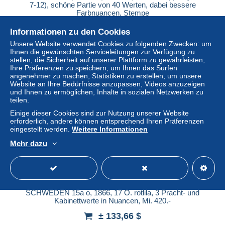
7-12), schöne Partie von 40 Werten, dabei bessere
Farbnuancen, Stempe
± 413,64 $
Informationen zu den Cookies
Unsere Website verwendet Cookies zu folgenden Zwecken: um
Status
Gewerblicher Händler
Ihnen die gewünschten Serviceleitungen zur Verfügung zu
stellen, die Sicherheit auf unserer Plattform zu gewährleisten,
Ihre Präferenzen zu speichern, um Ihnen das Surfen
angenehmer zu machen, Statistiken zu erstellen, um unsere
Website an Ihre Bedürfnisse anzupassen, Videos anzuzeigen
Neu
und Ihnen zu ermöglichen, Inhalte in sozialen Netzwerken zu
teilen.
Einige dieser Cookies sind zur Nutzung unserer Website
erforderlich, andere können entsprechend Ihren Präferenzen
eingestellt werden.
Weitere Informationen
Mehr dazu
SCHWEDEN 15a o, 1866, 17 Ö. rotlila, 3 Pracht- und
Kabinettwerte in Nuancen, Mi. 420.-
± 133,66 $