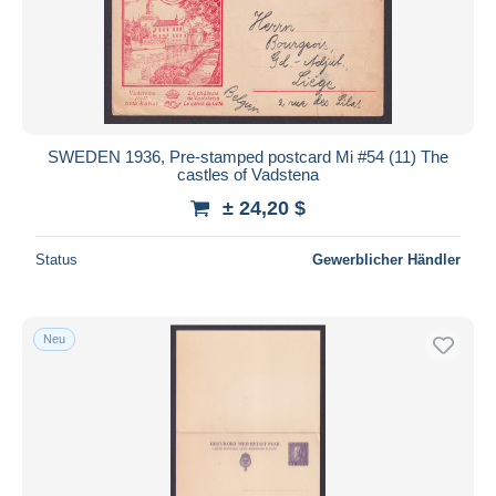
Sammlungen
688
Übernehmen
Steuermarken
283
Komplette Jahrgänge
240
Sonstige
2
SWEDEN 1936, Pre-stamped postcard Mi #54 (11) The
Sonstige & Ohne Zuordnung
8.495
castles of Vadstena
± 24,20 $
Status
Gewerblicher Händler
Neu