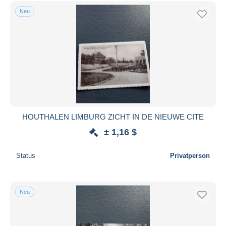
Fourons - Vören
795
Kostenloser Versand
Neu
Genk
3.826
Zahlungsmethoden
Gingelom
156
PayPal
Halen
201
Banküberweisung
Ham
151
Visa
Hamont-Achel
893
Mastercard
Hasselt
4.505
Mehr dazu
Bancontact
Hechtel-Eksel
526
iDeal
HOUTHALEN LIMBURG ZICHT IN DE NIEUWE CITE
Heers
99
Maestro
± 1,16 $
Herk-de-Stad
418
Gesamte Auswahl aufheben
Heusden-Zolder
444
Status
Privatperson
Wohnsitz des Verkäufers
Höselt
167
Weltweit
Houthalen-Helchteren
736
Neu
Kinrooi
88
Kortessem
80
Lanaken
637