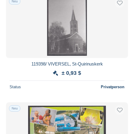
Neu
119398/ VIVERSEL, St-Quirinuskerk
± 0,93 $
Status
Privatperson
Neu