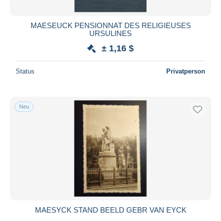
Tongeren
4.264
Wellen
50
MAESEUCK PENSIONNAT DES RELIGIEUSES
URSULINES
Zonhoven
159
± 1,16 $
Zutendaal
196
Sonstige
3
Status
Privatperson
Sonstige & Ohne Zuordnung
1.922
Neu
MAESYCK STAND BEELD GEBR VAN EYCK