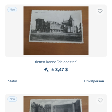
Neu
riemst kanne "de caester"
± 3,47 $
Status
Privatperson
Neu