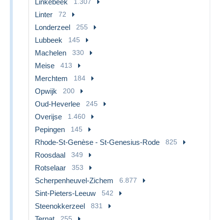
Linkebeek
1.307
Linter
72
Londerzeel
255
Lubbeek
145
Machelen
330
Meise
413
Merchtem
184
Opwijk
200
Oud-Heverlee
245
Overijse
1.460
Pepingen
145
Rhode-St-Genèse - St-Genesius-Rode
825
Roosdaal
349
Rotselaar
353
Scherpenheuvel-Zichem
6.877
Sint-Pieters-Leeuw
542
Steenokkerzeel
831
Ternat
255