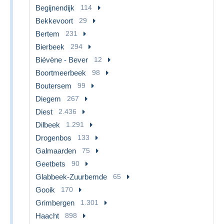
Begijnendijk
114
Bekkevoort
29
Bertem
231
Bierbeek
294
Biévène - Bever
12
Boortmeerbeek
98
Boutersem
99
Diegem
267
Diest
2.436
Dilbeek
1.291
Drogenbos
133
Galmaarden
75
Geetbets
90
Glabbeek-Zuurbemde
65
Gooik
170
Grimbergen
1.301
Haacht
898