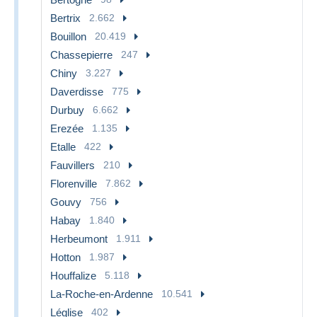
Bertrix
2.662
Bouillon
20.419
Chassepierre
247
Chiny
3.227
Daverdisse
775
Durbuy
6.662
Erezée
1.135
Etalle
422
Fauvillers
210
Florenville
7.862
Gouvy
756
Habay
1.840
Herbeumont
1.911
Hotton
1.987
Houffalize
5.118
La-Roche-en-Ardenne
10.541
Léglise
402