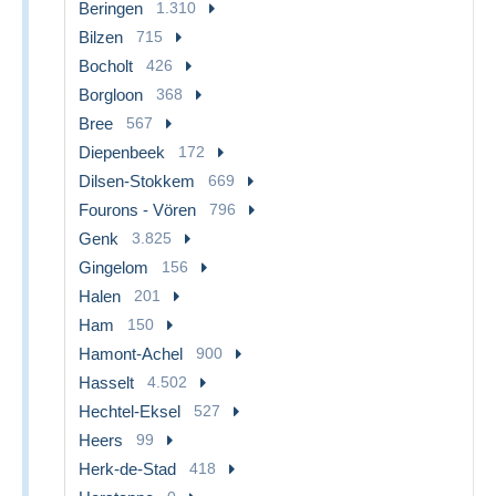
Beringen
1.310
Bilzen
715
Bocholt
426
Borgloon
368
Bree
567
Diepenbeek
172
Dilsen-Stokkem
669
Fourons - Vören
796
Genk
3.825
Gingelom
156
Halen
201
Ham
150
Hamont-Achel
900
Hasselt
4.502
Hechtel-Eksel
527
Heers
99
Herk-de-Stad
418