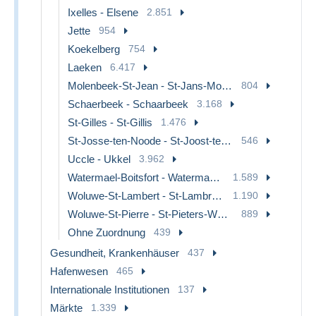
Ixelles - Elsene
2.851
Jette
954
Koekelberg
754
Laeken
6.417
Molenbeek-St-Jean - St-Jans-Molenbeek
804
Schaerbeek - Schaarbeek
3.168
St-Gilles - St-Gillis
1.476
St-Josse-ten-Noode - St-Joost-ten-Node
546
Uccle - Ukkel
3.962
Watermael-Boitsfort - Watermaal-Bosvoorde
1.589
Woluwe-St-Lambert - St-Lambrechts-Woluwe
1.190
Woluwe-St-Pierre - St-Pieters-Woluwe
889
Ohne Zuordnung
439
Gesundheit, Krankenhäuser
437
Hafenwesen
465
Internationale Institutionen
137
Märkte
1.339