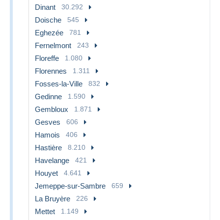
Dinant
30.292
Doische
545
Eghezée
781
Fernelmont
243
Floreffe
1.080
Florennes
1.311
Fosses-la-Ville
832
Gedinne
1.590
Gembloux
1.871
Gesves
606
Hamois
406
Hastière
8.210
Havelange
421
Houyet
4.641
Jemeppe-sur-Sambre
659
La Bruyère
226
Mettet
1.149