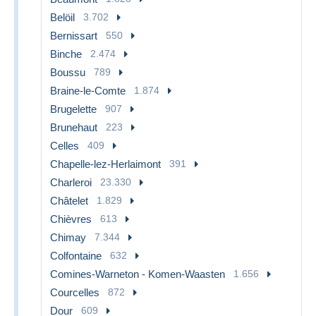
Belöil
3.702
Bernissart
550
Binche
2.474
Boussu
789
Braine-le-Comte
1.874
Brugelette
907
Brunehaut
223
Celles
409
Chapelle-lez-Herlaimont
391
Charleroi
23.330
Châtelet
1.829
Chièvres
613
Chimay
7.344
Colfontaine
632
Comines-Warneton - Komen-Waasten
1.656
Courcelles
872
Dour
609