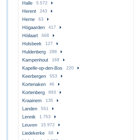
Halle
5.572
Herent
243
Herne
63
Högaarden
417
Höilaart
668
Holsbeek
127
Huldenberg
288
Kampenhout
168
Kapelle-op-den-Bos
220
Keerbergen
553
Kortenaken
46
Kortenberg
893
Kraainem
135
Landen
551
Lennik
1.753
Leuven
15.972
Liedekerke
68