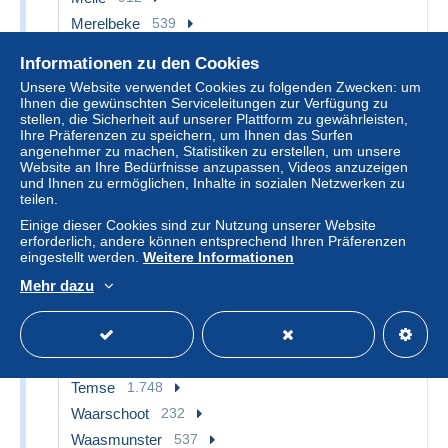
Merelbeke
539
Mörbeke-Waas
376
Informationen zu den Cookies
Nazareth
345
Unsere Website verwendet Cookies zu folgenden Zwecken: um
Nevele
240
Ihnen die gewünschten Serviceleitungen zur Verfügung zu
stellen, die Sicherheit auf unserer Plattform zu gewährleisten,
Ninove
962
Ihre Präferenzen zu speichern, um Ihnen das Surfen
angenehmer zu machen, Statistiken zu erstellen, um unsere
Oosterzele
663
Website an Ihre Bedürfnisse anzupassen, Videos anzuzeigen
Oudenaarde
3.542
und Ihnen zu ermöglichen, Inhalte in sozialen Netzwerken zu
teilen.
Renaix - Ronse
2.874
Einige dieser Cookies sind zur Nutzung unserer Website
Sint-Gillis-Waas
765
erforderlich, andere können entsprechend Ihren Präferenzen
Sint-Laureins
191
eingestellt werden.
Weitere Informationen
Sint-Lievens-Houtem
256
Mehr dazu
Sint-Martens-Latem
404
Sint-Niklaas
4.798
Stekene
389
Temse
1.748
Waarschoot
232
Waasmunster
537