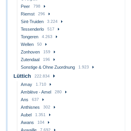
Peer
798
Riemst
296
Sint-Truiden
3.224
Tessenderlo
517
Tongeren
4.263
Wellen
50
Zonhoven
159
Zutendaal
196
Sonstige & Ohne Zuordnung
1.923
Lüttich
222.834
Amay
1.710
Amblève - Amel
280
Ans
637
Anthisnes
302
Aubel
1.351
Awans
104
Aywaille
7.692