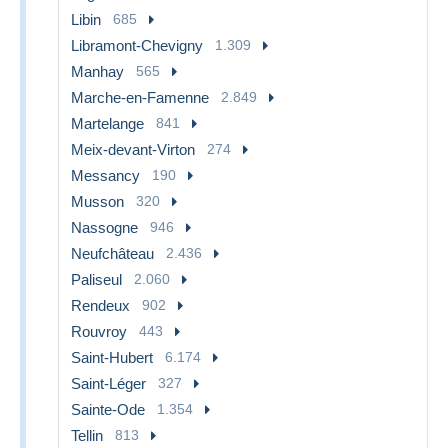
Libin
685
Libramont-Chevigny
1.309
Manhay
565
Marche-en-Famenne
2.849
Martelange
841
Meix-devant-Virton
274
Messancy
190
Musson
320
Nassogne
946
Neufchâteau
2.436
Paliseul
2.060
Rendeux
902
Rouvroy
443
Saint-Hubert
6.174
Saint-Léger
327
Sainte-Ode
1.354
Tellin
813