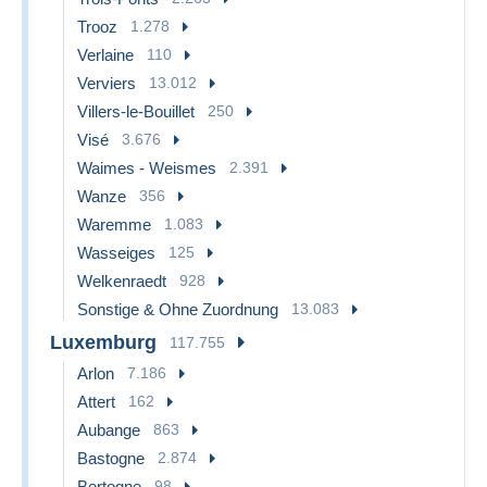
Trooz
1.278
Verlaine
110
Verviers
13.012
Villers-le-Bouillet
250
Visé
3.676
Waimes - Weismes
2.391
Wanze
356
Waremme
1.083
Wasseiges
125
Welkenraedt
928
Sonstige & Ohne Zuordnung
13.083
Luxemburg
117.755
Arlon
7.186
Attert
162
Aubange
863
Bastogne
2.874
Bertogne
98