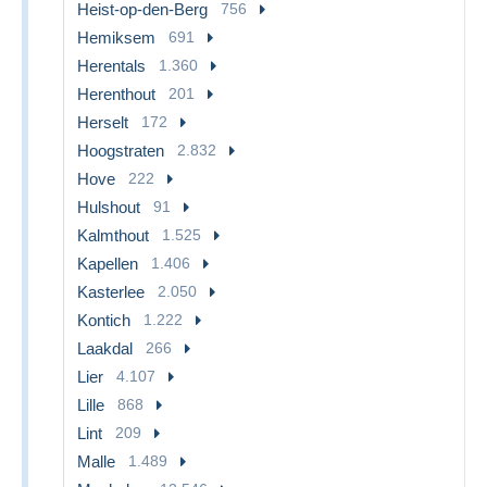
Heist-op-den-Berg
756
Hemiksem
691
Herentals
1.360
Herenthout
201
Herselt
172
Hoogstraten
2.832
Hove
222
Hulshout
91
Kalmthout
1.525
Kapellen
1.406
Kasterlee
2.050
Kontich
1.222
Laakdal
266
Lier
4.107
Lille
868
Lint
209
Malle
1.489