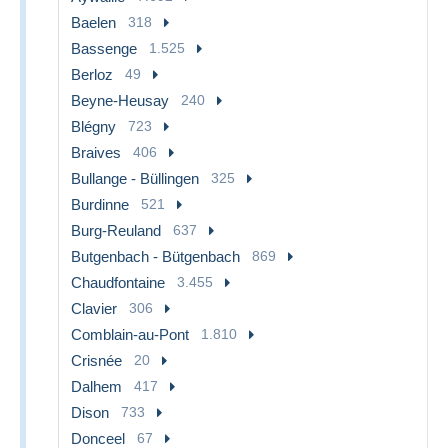
Baelen
318
Bassenge
1.525
Berloz
49
Beyne-Heusay
240
Blégny
723
Braives
406
Bullange - Büllingen
325
Burdinne
521
Burg-Reuland
637
Butgenbach - Bütgenbach
869
Chaudfontaine
3.455
Clavier
306
Comblain-au-Pont
1.810
Crisnée
20
Dalhem
417
Dison
733
Donceel
67