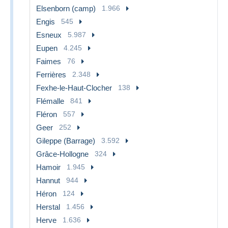
Elsenborn (camp)
1.966
Engis
545
Esneux
5.987
Eupen
4.245
Faimes
76
Ferrières
2.348
Fexhe-le-Haut-Clocher
138
Flémalle
841
Fléron
557
Geer
252
Gileppe (Barrage)
3.592
Grâce-Hollogne
324
Hamoir
1.945
Hannut
944
Héron
124
Herstal
1.456
Herve
1.636