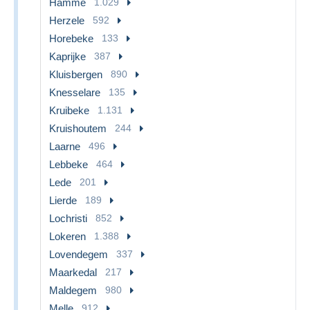
Hamme
1.029
Herzele
592
Horebeke
133
Kaprijke
387
Kluisbergen
890
Knesselare
135
Kruibeke
1.131
Kruishoutem
244
Laarne
496
Lebbeke
464
Lede
201
Lierde
189
Lochristi
852
Lokeren
1.388
Lovendegem
337
Maarkedal
217
Maldegem
980
Melle
912