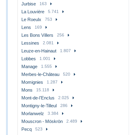
Jurbise
163
La Louvière
5.741
Le Roeulx
753
Lens
169
Les Bons Villers
256
Lessines
2.081
Leuze-en-Hainaut
1.807
Lobbes
1.001
Manage
1.555
Merbes-le-Château
520
Momignies
1.287
Mons
15.118
Mont-de-l'Enclus
2.025
Montigny-le-Tilleul
286
Morlanwelz
3.384
Mouscron - Möskrön
2.489
Pecq
523