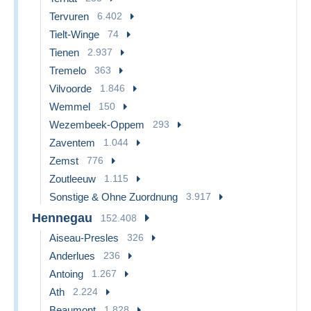
Tervuren
6.402
Tielt-Winge
74
Tienen
2.937
Tremelo
363
Vilvoorde
1.846
Wemmel
150
Wezembeek-Oppem
293
Zaventem
1.044
Zemst
776
Zoutleeuw
1.115
Sonstige & Ohne Zuordnung
3.917
Hennegau
152.408
Aiseau-Presles
326
Anderlues
236
Antoing
1.267
Ath
2.224
Beaumont
1.828