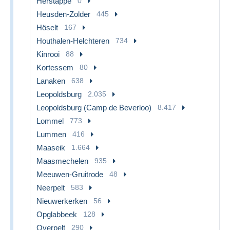
Herstappe
0
Heusden-Zolder
445
Höselt
167
Houthalen-Helchteren
734
Kinrooi
88
Kortessem
80
Lanaken
638
Leopoldsburg
2.035
Leopoldsburg (Camp de Beverloo)
8.417
Lommel
773
Lummen
416
Maaseik
1.664
Maasmechelen
935
Meeuwen-Gruitrode
48
Neerpelt
583
Nieuwerkerken
56
Opglabbeek
128
Overpelt
290