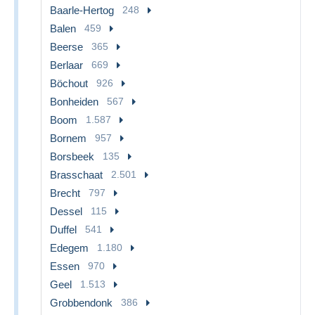
Baarle-Hertog
248
Balen
459
Beerse
365
Berlaar
669
Böchout
926
Bonheiden
567
Boom
1.587
Bornem
957
Borsbeek
135
Brasschaat
2.501
Brecht
797
Dessel
115
Duffel
541
Edegem
1.180
Essen
970
Geel
1.513
Grobbendonk
386