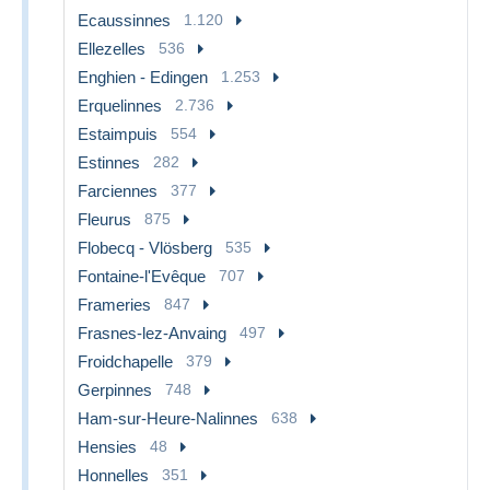
Ecaussinnes
1.120
Ellezelles
536
Enghien - Edingen
1.253
Erquelinnes
2.736
Estaimpuis
554
Estinnes
282
Farciennes
377
Fleurus
875
Flobecq - Vlösberg
535
Fontaine-l'Evêque
707
Frameries
847
Frasnes-lez-Anvaing
497
Froidchapelle
379
Gerpinnes
748
Ham-sur-Heure-Nalinnes
638
Hensies
48
Honnelles
351