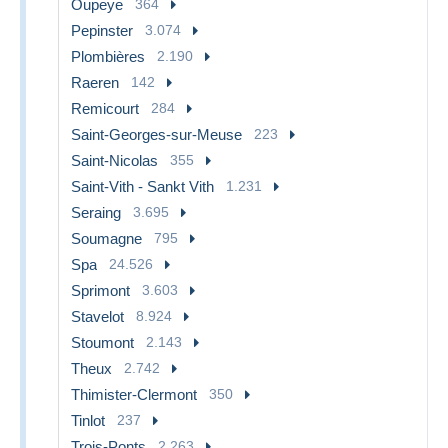
Oupeye
364
Pepinster
3.074
Plombières
2.190
Raeren
142
Remicourt
284
Saint-Georges-sur-Meuse
223
Saint-Nicolas
355
Saint-Vith - Sankt Vith
1.231
Seraing
3.695
Soumagne
795
Spa
24.526
Sprimont
3.603
Stavelot
8.924
Stoumont
2.143
Theux
2.742
Thimister-Clermont
350
Tinlot
237
Trois-Ponts
2.263