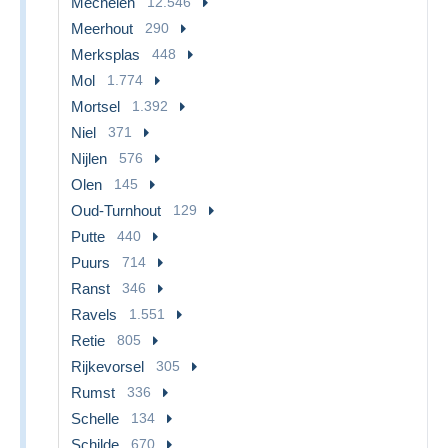
Mechelen
12.546
Meerhout
290
Merksplas
448
Mol
1.774
Mortsel
1.392
Niel
371
Nijlen
576
Olen
145
Oud-Turnhout
129
Putte
440
Puurs
714
Ranst
346
Ravels
1.551
Retie
805
Rijkevorsel
305
Rumst
336
Schelle
134
Schilde
670