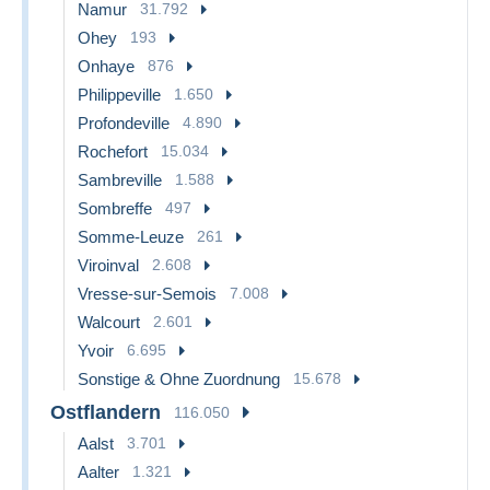
Namur
31.792
Ohey
193
Onhaye
876
Philippeville
1.650
Profondeville
4.890
Rochefort
15.034
Sambreville
1.588
Sombreffe
497
Somme-Leuze
261
Viroinval
2.608
Vresse-sur-Semois
7.008
Walcourt
2.601
Yvoir
6.695
Sonstige & Ohne Zuordnung
15.678
Ostflandern
116.050
Aalst
3.701
Aalter
1.321