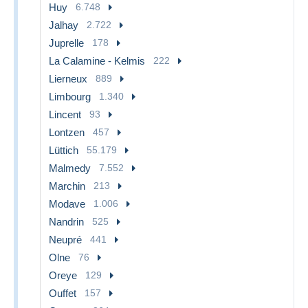
Huy
6.748
Jalhay
2.722
Juprelle
178
La Calamine - Kelmis
222
Lierneux
889
Limbourg
1.340
Lincent
93
Lontzen
457
Lüttich
55.179
Malmedy
7.552
Marchin
213
Modave
1.006
Nandrin
525
Neupré
441
Olne
76
Oreye
129
Ouffet
157