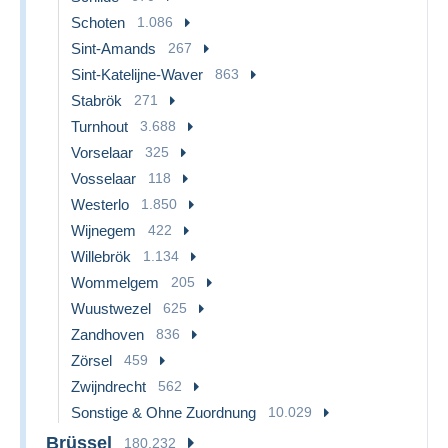
Schoten
1.086
Sint-Amands
267
Sint-Katelijne-Waver
863
Stabrök
271
Turnhout
3.688
Vorselaar
325
Vosselaar
118
Westerlo
1.850
Wijnegem
422
Willebrök
1.134
Wommelgem
205
Wuustwezel
625
Zandhoven
836
Zörsel
459
Zwijndrecht
562
Sonstige & Ohne Zuordnung
10.029
Brüssel
180.232