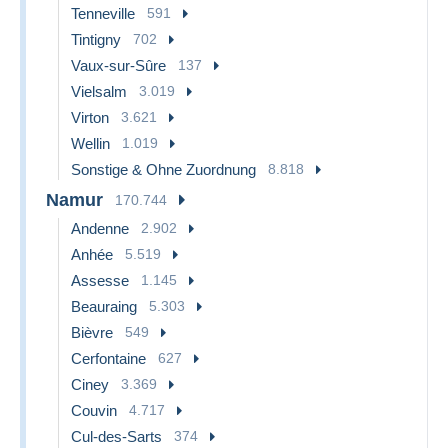
Tenneville
591
Tintigny
702
Vaux-sur-Sûre
137
Vielsalm
3.019
Virton
3.621
Wellin
1.019
Sonstige & Ohne Zuordnung
8.818
Namur
170.744
Andenne
2.902
Anhée
5.519
Assesse
1.145
Beauraing
5.303
Bièvre
549
Cerfontaine
627
Ciney
3.369
Couvin
4.717
Cul-des-Sarts
374