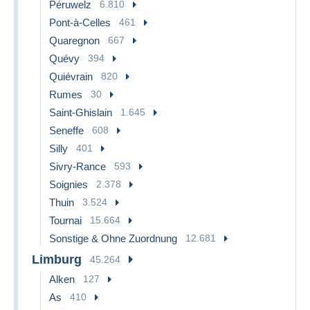
Péruwelz
6.810
Pont-à-Celles
461
Quaregnon
667
Quévy
394
Quiévrain
820
Rumes
30
Saint-Ghislain
1.645
Seneffe
608
Silly
401
Sivry-Rance
593
Soignies
2.378
Thuin
3.524
Tournai
15.664
Sonstige & Ohne Zuordnung
12.681
Limburg
45.264
Alken
127
As
410