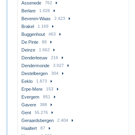
Assenede
762
Berlare
1.026
Beveren-Waas
2.423
Brakel
1.169
Buggenhout
463
De Pinte
88
Deinze
1.662
Denderleeuw
216
Dendermonde
3.027
Destelbergen
304
Eeklo
1.873
Erpe-Mere
153
Evergem
851
Gavere
388
Gent
55.276
Geraardsbergen
2.404
Haaltert
87