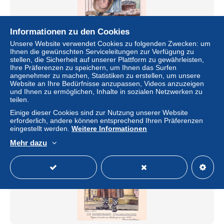
Informationen zu den Cookies
Unsere Website verwendet Cookies zu folgenden Zwecken: um
Brabant - Types et costumes brabançons vers 1835
Ihnen die gewünschten Serviceleitungen zur Verfügung zu
(Dessin de J. Thiriar) Série 3 N°3 - la harengere
stellen, die Sicherheit auf unserer Plattform zu gewährleisten,
Ihre Präferenzen zu speichern, um Ihnen das Surfen
± 1,76 $
1,90 €
-20 %
angenehmer zu machen, Statistiken zu erstellen, um unsere
Website an Ihre Bedürfnisse anzupassen, Videos anzuzeigen
und Ihnen zu ermöglichen, Inhalte in sozialen Netzwerken zu
Status
Gewerblicher Händler
teilen.
Einige dieser Cookies sind zur Nutzung unserer Website
erforderlich, andere können entsprechend Ihren Präferenzen
eingestellt werden.
Weitere Informationen
Neu
Mehr dazu