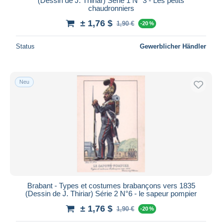
(Dessin de J. Thiriar) Série 1 N° 3 - Les petits
chaudronniers
± 1,76 $
1,90 €
-20 %
Status
Gewerblicher Händler
Neu
Brabant - Types et costumes brabançons vers 1835
(Dessin de J. Thiriar) Série 2 N°6 - le sapeur pompier
± 1,76 $
1,90 €
-20 %