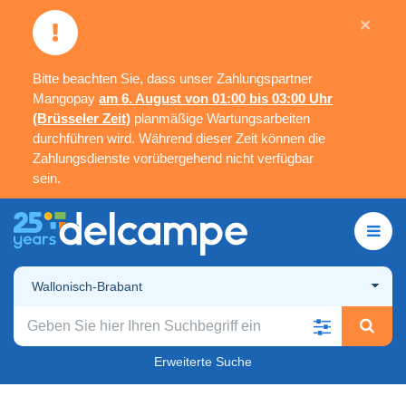
×
Bitte beachten Sie, dass unser Zahlungspartner
Mangopay
am 6. August von 01:00 bis 03:00 Uhr
(Brüsseler Zeit)
planmäßige Wartungsarbeiten
durchführen wird. Während dieser Zeit können die
Zahlungsdienste vorübergehend nicht verfügbar
sein.
Wallonisch-Brabant
Erweiterte Suche