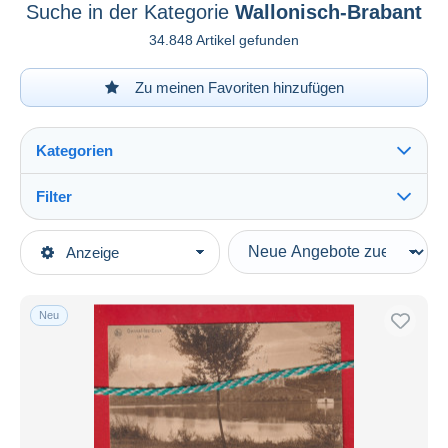
Suche in der Kategorie
Wallonisch-Brabant
34.848 Artikel gefunden
Zu meinen Favoriten hinzufügen
Kategorien
Filter
Alles sehen
Art der Verkäufe
Anzeige
Hauptkategorien
Laufende Angebote
Ansichtskarten
Festpreise
Europa
Neu
Auktionen mit Geboten
Belgien
Auktionen ohne Gebote
Auktionshäuser
Wallonisch-Brabant
Alles sehen
Verkauft
Beauvechain
188
Braine-l'Alleud
1.617
Dauer