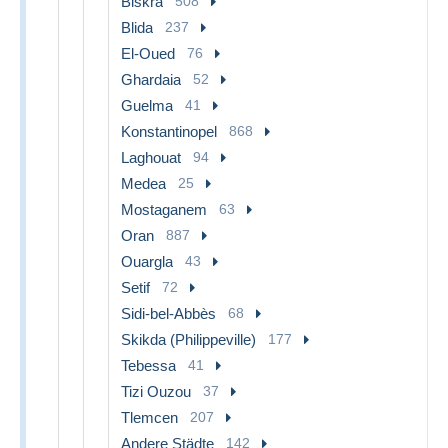
Biskra
508
Blida
237
El-Oued
76
Ghardaia
52
Guelma
41
Konstantinopel
868
Laghouat
94
Medea
25
Mostaganem
63
Oran
887
Ouargla
43
Setif
72
Sidi-bel-Abbès
68
Skikda (Philippeville)
177
Tebessa
41
Tizi Ouzou
37
Tlemcen
207
Andere Städte
142