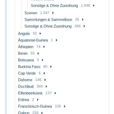
Sonstige & Ohne Zuordnung
1.848
Szenen
1.247
Sammlungen & Sammellose
26
Sonstige & Ohne Zuordnung
366
Angola
33
Äquatorial-Guinea
1
Äthiopien
74
Benin
59
Botsuana
3
Burkina Faso
80
Cap Verde
6
Dahome
146
Dschibuti
368
Elfenbeinküste
137
Eritrea
2
Französisch-Guinea
135
Gabun
228