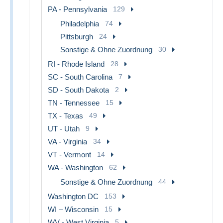
PA - Pennsylvania
129
Philadelphia
74
Pittsburgh
24
Sonstige & Ohne Zuordnung
30
RI - Rhode Island
28
SC - South Carolina
7
SD - South Dakota
2
TN - Tennessee
15
TX - Texas
49
UT - Utah
9
VA - Virginia
34
VT - Vermont
14
WA - Washington
62
Sonstige & Ohne Zuordnung
44
Washington DC
153
WI – Wisconsin
15
WV - West Virginia
5