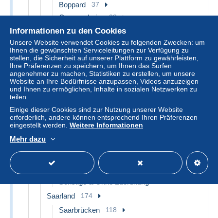
Boppard
37
Germersheim
28
Kaiserslautern
48
Informationen zu den Cookies
Koblenz
145
Unsere Website verwendet Cookies zu folgenden Zwecken: um
Ihnen die gewünschten Serviceleitungen zur Verfügung zu
Landau
100
stellen, die Sicherheit auf unserer Plattform zu gewährleisten,
Ihre Präferenzen zu speichern, um Ihnen das Surfen
Loreley
44
angenehmer zu machen, Statistiken zu erstellen, um unsere
Ludwigshafen
81
Website an Ihre Bedürfnisse anzupassen, Videos anzuzeigen
und Ihnen zu ermöglichen, Inhalte in sozialen Netzwerken zu
Mainz
708
teilen.
Neustadt (Weinstr.)
45
Einige dieser Cookies sind zur Nutzung unserer Website
erforderlich, andere können entsprechend Ihren Präferenzen
Rhein-Hunsrück-Kreis
58
eingestellt werden.
Weitere Informationen
Speyer
48
Mehr dazu
St. Goar
45
Trier
231
Worms
59
Sonstige & Ohne Zuordnung
264
Saarland
174
Saarbrücken
118