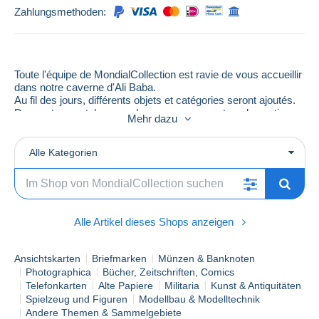
Zahlungsmethoden:
Toute l'équipe de MondialCollection est ravie de vous accueillir
dans notre caverne d'Ali Baba.
Au fil des jours, différents objets et catégories seront ajoutés.
Des cartes postales aux chromos en passant par les actions ,
Mehr dazu
billets , factures , miniatures et encore bien d'autres merveilles
vous attendent...
Alle Kategorien
Pensez a nous mettre en favori.
A très vite, l'équipe de MondialCollection
NB Il peut arriver qu'il manque un angle sur le visuel des
objets mais c'est un défaut du scanner lors de la
Alle Artikel dieses Shops anzeigen
numérisation.
Ansichtskarten
Briefmarken
Münzen & Banknoten
Photographica
Bücher, Zeitschriften, Comics
Telefonkarten
Alte Papiere
Militaria
Kunst & Antiquitäten
Spielzeug und Figuren
Modellbau & Modelltechnik
Andere Themen & Sammelgebiete