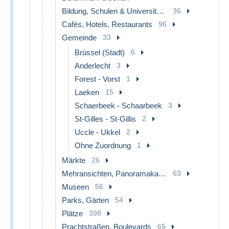
Bildung, Schulen & Universitäten
36
Cafés, Hotels, Restaurants
96
Gemeinde
33
Brüssel (Stadt)
6
Anderlecht
3
Forest - Vorst
1
Laeken
15
Schaerbeek - Schaarbeek
3
St-Gilles - St-Gillis
2
Uccle - Ukkel
2
Ohne Zuordnung
1
Märkte
26
Mehransichten, Panoramakarten
63
Museen
56
Parks, Gärten
54
Plätze
398
Prachtstraßen, Boulevards
65