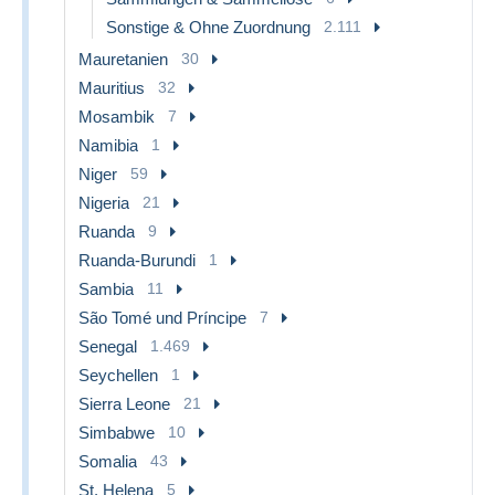
Sonstige & Ohne Zuordnung
2.111
Mauretanien
30
Mauritius
32
Mosambik
7
Namibia
1
Niger
59
Nigeria
21
Ruanda
9
Ruanda-Burundi
1
Sambia
11
São Tomé und Príncipe
7
Senegal
1.469
Seychellen
1
Sierra Leone
21
Simbabwe
10
Somalia
43
St. Helena
5