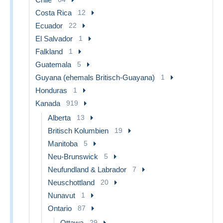
Costa Rica
12
Ecuador
22
El Salvador
1
Falkland
1
Guatemala
5
Guyana (ehemals Britisch-Guayana)
1
Honduras
1
Kanada
919
Alberta
13
Britisch Kolumbien
19
Manitoba
5
Neu-Brunswick
5
Neufundland & Labrador
7
Neuschottland
20
Nunavut
1
Ontario
87
Ottawa
29