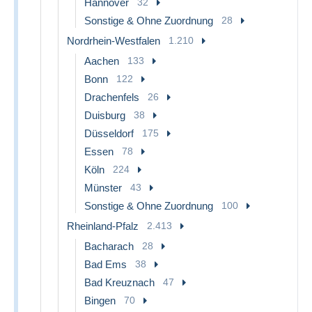
Hannover
32
Sonstige & Ohne Zuordnung
28
Nordrhein-Westfalen
1.210
Aachen
133
Bonn
122
Drachenfels
26
Duisburg
38
Düsseldorf
175
Essen
78
Köln
224
Münster
43
Sonstige & Ohne Zuordnung
100
Rheinland-Pfalz
2.413
Bacharach
28
Bad Ems
38
Bad Kreuznach
47
Bingen
70