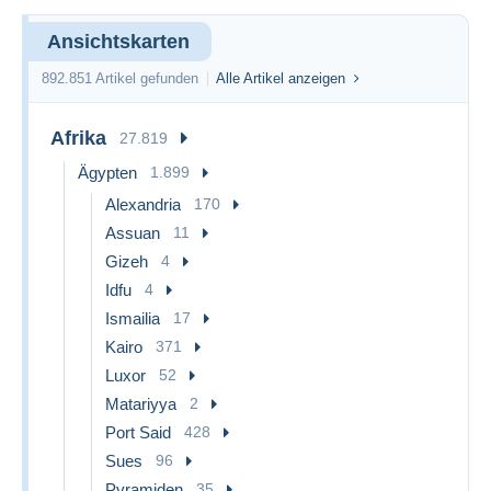
Ansichtskarten
892.851 Artikel gefunden
Alle Artikel anzeigen
Afrika
27.819
Ägypten
1.899
Alexandria
170
Assuan
11
Gizeh
4
Idfu
4
Ismailia
17
Kairo
371
Luxor
52
Matariyya
2
Port Said
428
Sues
96
Pyramiden
35