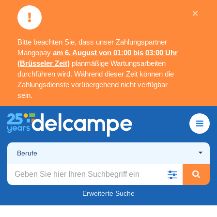
×
Bitte beachten Sie, dass unser Zahlungspartner
Mangopay
am 6. August von 01:00 bis 03:00 Uhr
(Brüsseler Zeit)
planmäßige Wartungsarbeiten
durchführen wird. Während dieser Zeit können die
Zahlungsdienste vorübergehend nicht verfügbar
sein.
Berufe
Erweiterte Suche