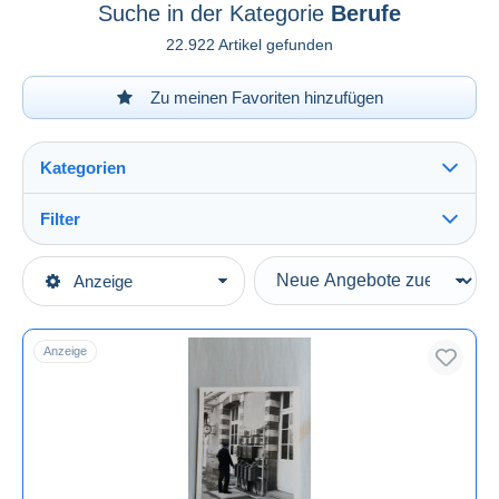
Suche in der Kategorie
Berufe
22.922 Artikel gefunden
Zu meinen Favoriten hinzufügen
Kategorien
Filter
Alles sehen
Art der Verkäufe
Anzeige
Hauptkategorien
Laufende Angebote
Photographica
Festpreise
Fotos
Anzeige
Auktionen mit Geboten
Fotos - Originale
Auktionen ohne Gebote
Auktionshäuser
Berufe
Verkauft
Dauer