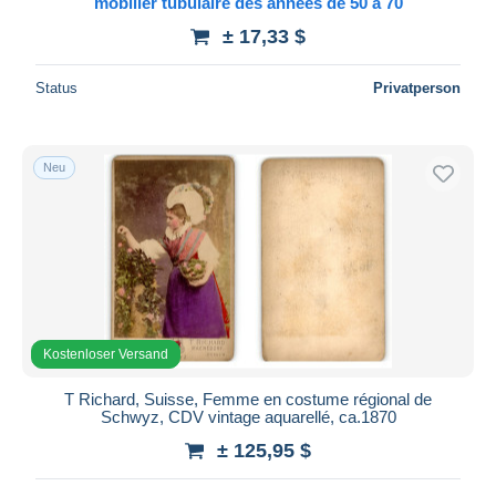
mobilier tubulaire des annees de 50 a 70
Maestro
± 17,33 $
Gesamte Auswahl aufheben
Status
Privatperson
Wohnsitz des Verkäufers
Weltweit
Neu
Übernehmen
Kostenloser Versand
T Richard, Suisse, Femme en costume régional de
Schwyz, CDV vintage aquarellé, ca.1870
± 125,95 $