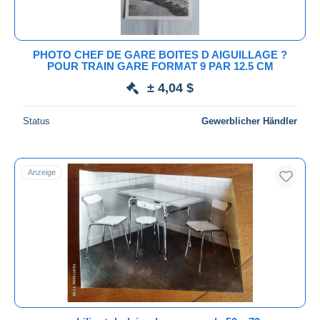
Alle Laufzeiten
Neu seit
Tage(n)
PHOTO CHEF DE GARE BOITES D AIGUILLAGE ?
POUR TRAIN GARE FORMAT 9 PAR 12.5 CM
Endet in
Stunde(n)
± 4,04 $
Preis
Status
Gewerblicher Händler
Von
bis
$
$
Nur ermäßigt
Kostenloser Versand
Anzeige
Zahlungsmethoden
PayPal
Banküberweisung
Visa
Mastercard
Bancontact
iDeal