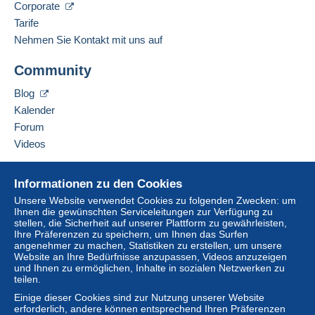
Corporate
Tarife
Nehmen Sie Kontakt mit uns auf
Community
Blog
Kalender
Forum
Videos
Hilfe
Informationen zu den Cookies
Online-Hilfe
Unsere Website verwendet Cookies zu folgenden Zwecken: um
Ihnen die gewünschten Serviceleitungen zur Verfügung zu
Auf Delcampe kaufen
stellen, die Sicherheit auf unserer Plattform zu gewährleisten,
Auf Delcampe verkaufen
Ihre Präferenzen zu speichern, um Ihnen das Surfen
angenehmer zu machen, Statistiken zu erstellen, um unsere
Eine sichere Website
Website an Ihre Bedürfnisse anzupassen, Videos anzuzeigen
und Ihnen zu ermöglichen, Inhalte in sozialen Netzwerken zu
teilen.
Einige dieser Cookies sind zur Nutzung unserer Website
erforderlich, andere können entsprechend Ihren Präferenzen