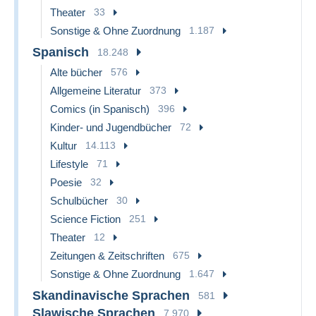
Theater
33
Sonstige & Ohne Zuordnung
1.187
Spanisch
18.248
Alte bücher
576
Allgemeine Literatur
373
Comics (in Spanisch)
396
Kinder- und Jugendbücher
72
Kultur
14.113
Lifestyle
71
Poesie
32
Schulbücher
30
Science Fiction
251
Theater
12
Zeitungen & Zeitschriften
675
Sonstige & Ohne Zuordnung
1.647
Skandinavische Sprachen
581
Slawische Sprachen
7.970