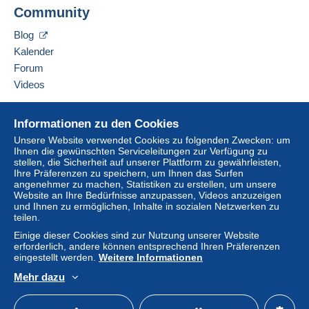
Community
Blog
Kalender
Forum
Videos
Hilfe
Informationen zu den Cookies
Online-Hilfe
Unsere Website verwendet Cookies zu folgenden Zwecken: um
Ihnen die gewünschten Serviceleitungen zur Verfügung zu
Auf Delcampe kaufen
stellen, die Sicherheit auf unserer Plattform zu gewährleisten,
Auf Delcampe verkaufen
Ihre Präferenzen zu speichern, um Ihnen das Surfen
angenehmer zu machen, Statistiken zu erstellen, um unsere
Eine sichere Website
Website an Ihre Bedürfnisse anzupassen, Videos anzuzeigen
und Ihnen zu ermöglichen, Inhalte in sozialen Netzwerken zu
teilen.
Einige dieser Cookies sind zur Nutzung unserer Website
erforderlich, andere können entsprechend Ihren Präferenzen
eingestellt werden.
Weitere Informationen
Mehr dazu
Deutsch
USD
Standardmodus
America