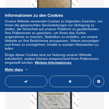
Informationen zu den Cookies
Unsere Website verwendet Cookies zu folgenden Zwecken: um
Ihnen die gewünschten Serviceleitungen zur Verfügung zu
L'Arte della Distillazione Vol. I - Ed. Ars Antiqua - 2007 -
stellen, die Sicherheit auf unserer Plattform zu gewährleisten,
Biblioteca Int. Acquavite e Liquore di Ghemme
Ihre Präferenzen zu speichern, um Ihnen das Surfen
± 46,11 $
angenehmer zu machen, Statistiken zu erstellen, um unsere
Website an Ihre Bedürfnisse anzupassen, Videos anzuzeigen
und Ihnen zu ermöglichen, Inhalte in sozialen Netzwerken zu
Status
Gewerblicher Händler
teilen.
Einige dieser Cookies sind zur Nutzung unserer Website
erforderlich, andere können entsprechend Ihren Präferenzen
eingestellt werden.
Weitere Informationen
Mehr dazu