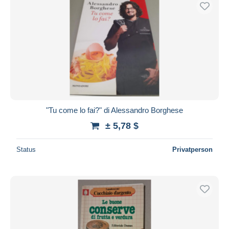
Kostenloser Versand
Zahlungsmethoden
PayPal
Banküberweisung
Visa
Mastercard
Bancontact
"Tu come lo fai?" di Alessandro Borghese
iDeal
± 5,78 $
Maestro
Gesamte Auswahl aufheben
Status
Privatperson
Wohnsitz des Verkäufers
Weltweit