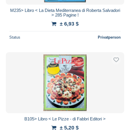
M235> Libro < La Dieta Mediterranea di Roberta Salvadori
> 285 Pagine !
± 6,93 $
Status
Privatperson
B105> Libro < Le Pizze - di Fabbri Editori >
± 5,20 $