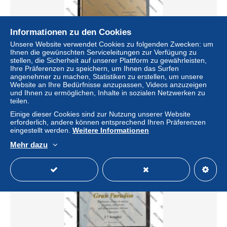
Informationen zu den Cookies
Unsere Website verwendet Cookies zu folgenden Zwecken: um
Ihnen die gewünschten Serviceleitungen zur Verfügung zu
L'Arte della Distillazione Vol. I - Ed. Ars Antiqua - 2007 -
stellen, die Sicherheit auf unserer Plattform zu gewährleisten,
Biblioteca Int. Acquavite e Liquore di Ghemme
Ihre Präferenzen zu speichern, um Ihnen das Surfen
± 46,12 $
angenehmer zu machen, Statistiken zu erstellen, um unsere
Website an Ihre Bedürfnisse anzupassen, Videos anzuzeigen
und Ihnen zu ermöglichen, Inhalte in sozialen Netzwerken zu
Status
Gewerblicher Händler
teilen.
Einige dieser Cookies sind zur Nutzung unserer Website
erforderlich, andere können entsprechend Ihren Präferenzen
eingestellt werden.
Weitere Informationen
Mehr dazu