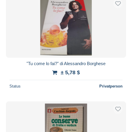
Kostenloser Versand
Zahlungsmethoden
PayPal
Banküberweisung
Visa
Mastercard
Bancontact
"Tu come lo fai?" di Alessandro Borghese
iDeal
± 5,78 $
Maestro
Gesamte Auswahl aufheben
Status
Privatperson
Wohnsitz des Verkäufers
Weltweit