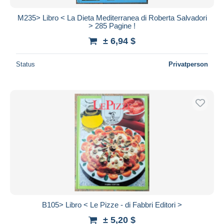
M235> Libro < La Dieta Mediterranea di Roberta Salvadori
> 285 Pagine !
± 6,94 $
Status
Privatperson
B105> Libro < Le Pizze - di Fabbri Editori >
± 5,20 $