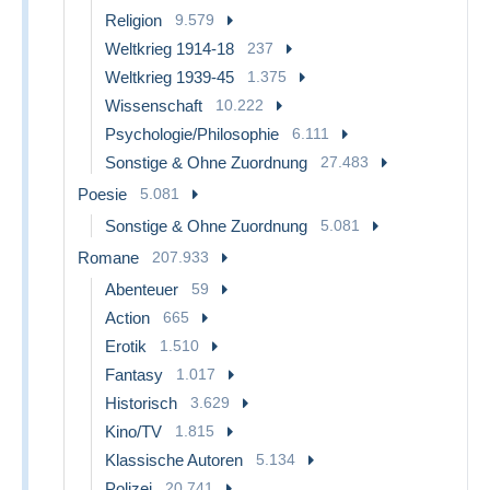
Religion
9.579
Weltkrieg 1914-18
237
Weltkrieg 1939-45
1.375
Wissenschaft
10.222
Psychologie/Philosophie
6.111
Sonstige & Ohne Zuordnung
27.483
Poesie
5.081
Sonstige & Ohne Zuordnung
5.081
Romane
207.933
Abenteuer
59
Action
665
Erotik
1.510
Fantasy
1.017
Historisch
3.629
Kino/TV
1.815
Klassische Autoren
5.134
Polizei
20.741