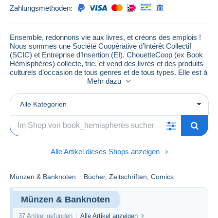
Zahlungsmethoden:
Ensemble, redonnons vie aux livres, et créons des emplois !
Nous sommes une Société Coopérative d’Intérêt Collectif
(SCIC) et Entreprise d’Insertion (EI). ChouetteCoop (ex Book
Hémisphères) collecte, trie, et vend des livres et des produits
culturels d’occasion de tous genres et de tous types. Elle est à
ce titre un acteur de l’économie sociale et solidaire et à
Mehr dazu
l'agrément Entreprise Solidaire d’Utilité Sociale.
Notre action est de permettre à des personnes éloignées
Alle Kategorien
du monde du travail, des Contrats à Durée Déterminée
d’Insertion (CDDI), leur permettant ainsi de se réinsérer
professionnellement et socialement.
Alle Artikel dieses Shops anzeigen
Münzen & Banknoten
Bücher, Zeitschriften, Comics
Münzen & Banknoten
37 Artikel gefunden
Alle Artikel anzeigen