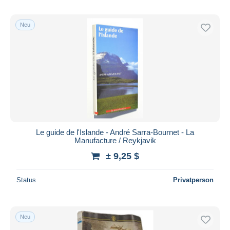
Neu
Le guide de l'Islande - André Sarra-Bournet - La
Manufacture / Reykjavik
± 9,25 $
Status
Privatperson
Neu