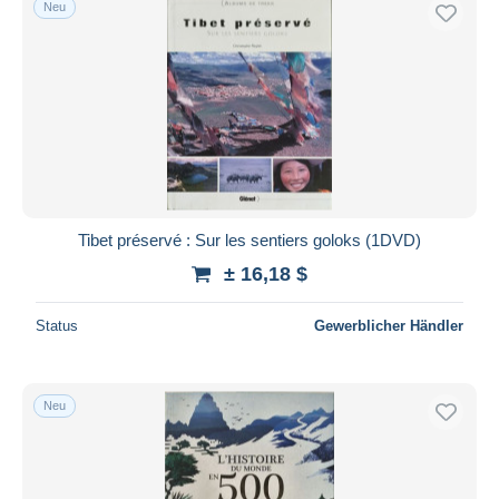
Neu
Kostenloser Versand
Zahlungsmethoden
PayPal
Banküberweisung
Visa
Mastercard
Bancontact
Tibet préservé : Sur les sentiers goloks (1DVD)
iDeal
± 16,18 $
Maestro
Gesamte Auswahl aufheben
Status
Gewerblicher Händler
Wohnsitz des Verkäufers
Weltweit
Neu