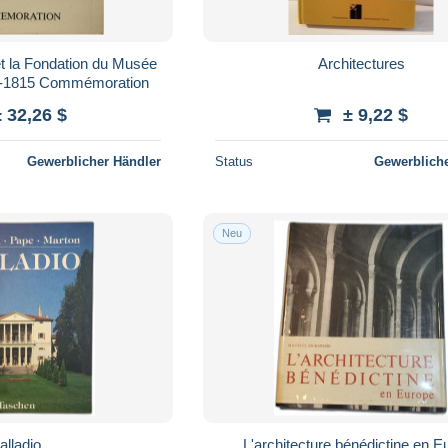
t la Fondation du Musée
Architectures
5-1815 Commémoration
± 32,26 $
± 9,22 $
Gewerblicher Händler
Status
Gewerbliche
Neu
alladio
L'architecture bénédictine en E