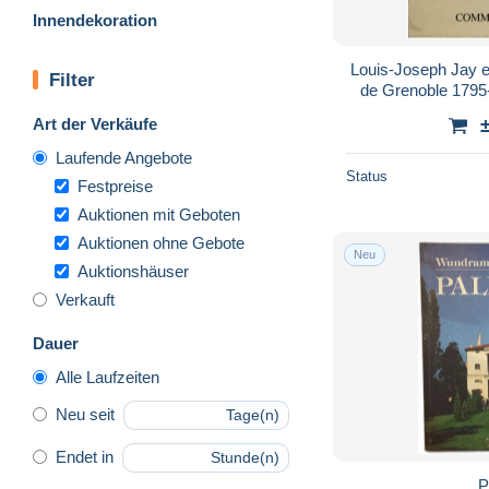
Innendekoration
Louis-Joseph Jay e
Filter
de Grenoble 179
Art der Verkäufe
Laufende Angebote
Status
Festpreise
Auktionen mit Geboten
Auktionen ohne Gebote
Neu
Auktionshäuser
Verkauft
Dauer
Alle Laufzeiten
Neu seit
Tage(n)
Endet in
Stunde(n)
P