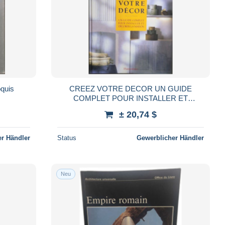
oquis
CREEZ VOTRE DECOR UN GUIDE
COMPLET POUR INSTALLER ET
DECORER LA MAISON: - TECHNIQUES -
± 20,74 $
PHOTOGRAPHIES
r Händler
Status
Gewerblicher Händler
Neu