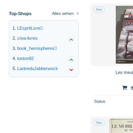
Neu
Top-Shops
Alles sehen
LEspritLivre
crea-livres
book_hemispheres
tonton82
LantreduJabberwock
Les meub
Status
Neu