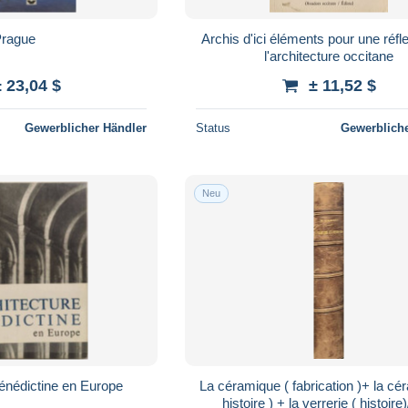
rague
Archis d'ici éléments pour une réfl
l'architecture occitane
± 23,04 $
± 11,52 $
Gewerblicher Händler
Status
Gewerbliche
Neu
bénédictine en Europe
La céramique ( fabrication )+ la cé
histoire ) + la verrerie ( histoire