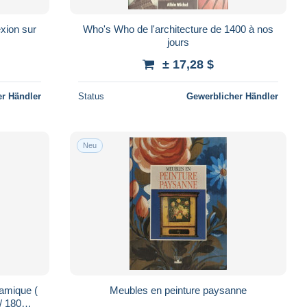
exion sur
Who's Who de l'architecture de 1400 à nos
jours
± 17,28 $
r Händler
Status
Gewerblicher Händler
Neu
ramique (
Meubles en peinture paysanne
)/ 180