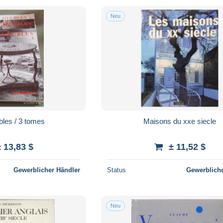
Neu
les / 3 tomes
Maisons du xxe siecle
± 13,83 $
± 11,52 $
Gewerblicher Händler
Status
Gewerbliche
Neu