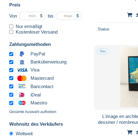
Preis
Von
bis
$
$
Nur ermäßigt
Status
Kostenloser Versand
Zahlungsmethoden
Neu
PayPal
Banküberweisung
Visa
Mastercard
Bancontact
iDeal
Maestro
Gesamte Auswahl aufheben
L'image en archit
dessiner / nombreuse
Wohnsitz des Verkäufers
c
Weltweit