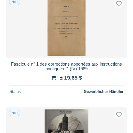
Neu
Kostenloser Versand
Zahlungsmethoden
PayPal
Banküberweisung
Visa
Mastercard
Bancontact
Fascicule n° 1 des corrections apportées aux instructions
iDeal
nautiques D (IV) 1969
Maestro
± 19,65 $
Gesamte Auswahl aufheben
Status
Gewerblicher Händler
Wohnsitz des Verkäufers
Weltweit
Neu