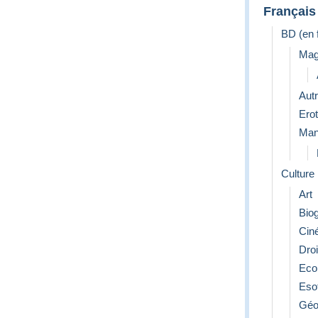
Français
BD (en 
Mag
Aut
Erot
Man
Culture
Art
Bio
Cin
Droi
Eco
Eso
Géo