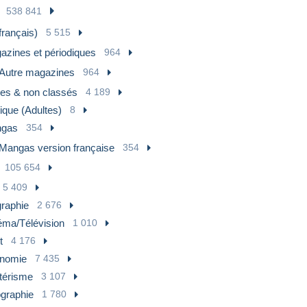
538 841
français)
5 515
azines et périodiques
964
Autre magazines
964
res & non classés
4 189
ique (Adultes)
8
gas
354
Mangas version française
354
105 654
5 409
graphie
2 676
éma/Télévision
1 010
t
4 176
nomie
7 435
térisme
3 107
graphie
1 780