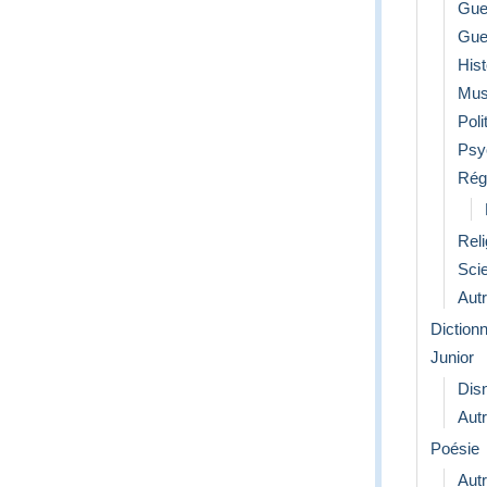
Gue
Gue
Hist
Mus
Poli
Psy
Rég
Reli
Sci
Aut
Diction
Junior
Dis
Aut
Poésie
Aut