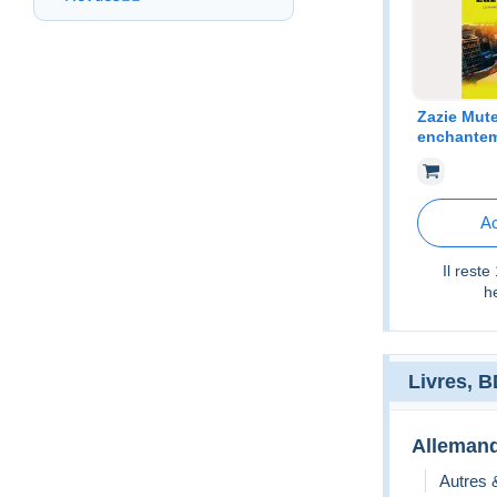
Zazie Mute
enchantem
travail de
Tanguy (2
Ac
Il reste
h
Livres, 
Alleman
Autres 