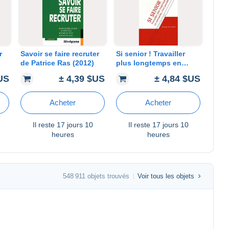
r
Savoir se faire recruter
Si senior ! Travailler
de Patrice Ras (2012)
plus longtemps en
entreprise c'est
$US
± 4,39 $US
± 4,84 $US
possible de Rodolphe
Delacroix (2012)
Acheter
Acheter
Il reste
17 jours 10
Il reste
17 jours 10
heures
heures
548 911 objets trouvés
Voir tous les objets