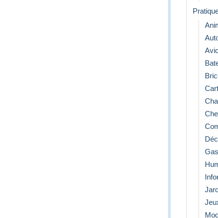
Pratiqu
Ani
Aut
Avi
Bat
Bric
Cart
Cha
Che
Com
Déco
Gas
Hum
Info
Jar
Jeu
Mo