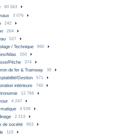
e
80 563
maux
3 076
o
242
on
264
eau
527
olage / Technique
865
es/Atlas
260
sse/Pêche
374
min de fer & Tramway
30
ptabilité/Gestion
571
ration intérieure
740
tronomie
12 766
our
4 247
rmatique
4 539
dinage
2 213
x de société
903
de
115