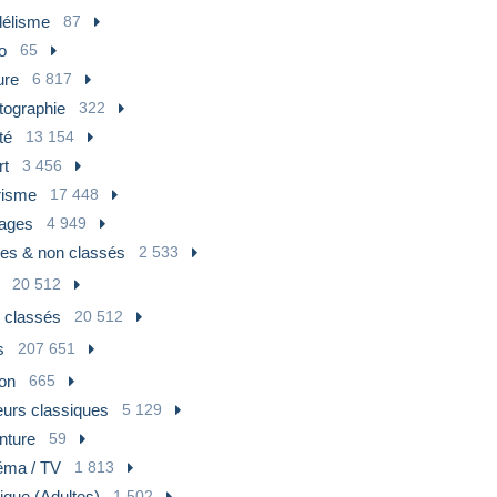
élisme
87
o
65
ure
6 817
tographie
322
té
13 154
rt
3 456
risme
17 448
ages
4 949
res & non classés
2 533
20 512
 classés
20 512
s
207 651
ion
665
eurs classiques
5 129
nture
59
éma / TV
1 813
ique (Adultes)
1 502