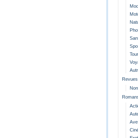
Mod
Mot
Nat
Pho
San
Spo
Tou
Voy
Aut
Revues
Non
Roman
Act
Aut
Ave
Cin
Erot