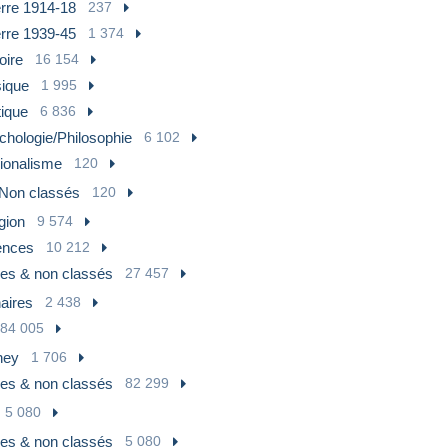
rre 1914-18
237
rre 1939-45
1 374
oire
16 154
ique
1 995
tique
6 836
chologie/Philosophie
6 102
ionalisme
120
Non classés
120
gion
9 574
ences
10 212
res & non classés
27 457
naires
2 438
84 005
ney
1 706
res & non classés
82 299
5 080
res & non classés
5 080