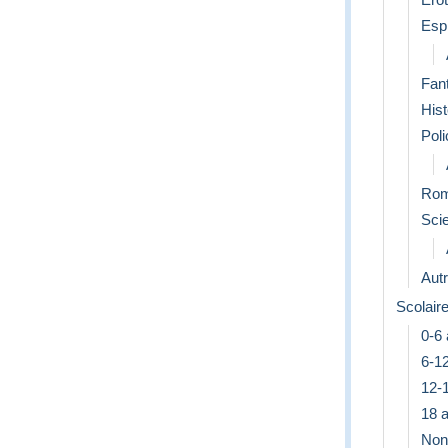
Esp
Fan
Hist
Poli
Rom
Scie
Aut
Scolair
0-6
6-1
12-
18 a
Non