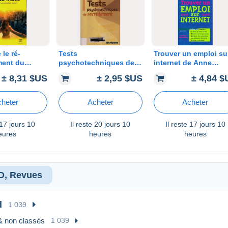
 le ré-
Tests
Trouver un emploi su
ent du
psychotechniques de
internet de Anne
 Catherine
recrutement (2009) de
Dhoquois (2000)
± 8,31 $US
± 2,95 $US
± 4,84 
017)
Sabine Duhamel
heter
Acheter
Acheter
17 jours 10
Il reste
20 jours 10
Il reste
17 jours 10
eures
heures
heures
BD, Revues
d
1 039
& non classés
1 039