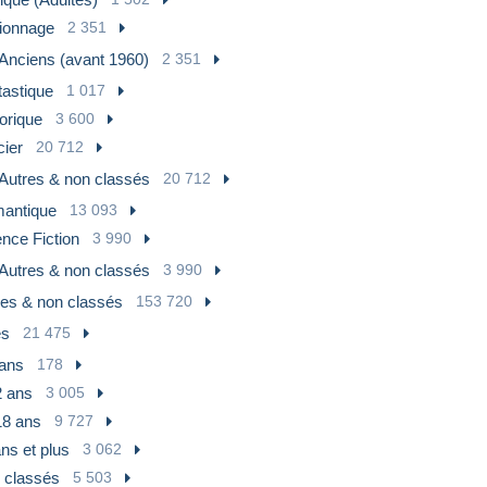
ionnage
2 351
Anciens (avant 1960)
2 351
tastique
1 017
orique
3 600
cier
20 712
Autres & non classés
20 712
antique
13 093
nce Fiction
3 990
Autres & non classés
3 990
res & non classés
153 720
es
21 475
 ans
178
2 ans
3 005
18 ans
9 727
ns et plus
3 062
 classés
5 503