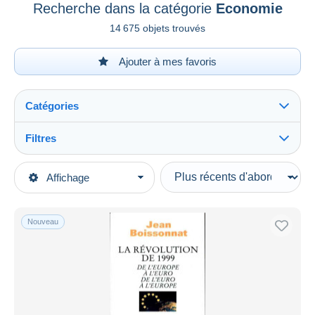
Recherche dans la catégorie
Economie
14 675 objets trouvés
Ajouter à mes favoris
Catégories
Filtres
Tout voir
Types de vente
Affichage
Catégories principales
En cours
Livres, BD, Revues
Prix fixes
Français
Nouveau
Enchères avec offres
Culture
Enchères sans offres
Maisons de vente
Economie
Vendus
Durée