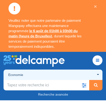
×
Veuillez noter que notre partenaire de paiement
Mangopay effectuera une maintenance
programmée
le 6 août de 01h00 à 03h00 du
matin (heure de Bruxelles)
, durant laquelle les
services de paiement pourraient être
temporairement indisponibles.
Economie
Recherche avancée