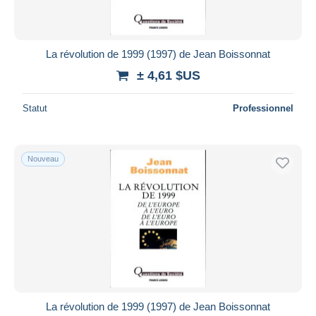
Toutes les durées
Nouveau
jours
La révolution de 1999 (1997) de Jean Boissonnat
depuis
± 4,61 $US
Fermant
heures
dans
Statut
Professionnel
Prix
De
à
$US
$US
Nouveau
Uniquement en réduction
Livraison gratuite
Méthodes de paiement
PayPal
Virement bancaire
Visa
Mastercard
Bancontact
La révolution de 1999 (1997) de Jean Boissonnat