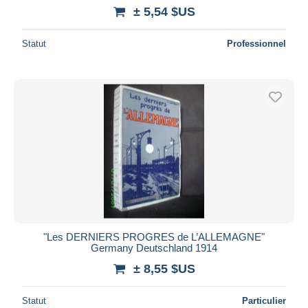
iDeal
± 5,54 $US
Maestro
Statut
Professionnel
Tout désélectionner
Résidence du vendeur
Monde entier
Appliquer
"Les DERNIERS PROGRES de L’ALLEMAGNE"
Germany Deutschland 1914
± 8,55 $US
Statut
Particulier