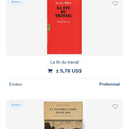
Nuevo
Sólo con descuento
Envío gratis
Métodos de pago
PayPal
Transferencia bancaria
Visa
Mastercard
Bancontact
La fin du travail
iDeal
± 5,78 US$
Maestro
Deseleccionar todo
Estatus
Profesional
Residencia del vendedor
Mundo entero
Nuevo