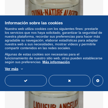
Información sobre las cookies
Nuestra web utiliza cookies con los siguientes fines: prestarle
los servicios que nos haya solicitado, garantizar la seguridad de
nuestra plataforma, recordar sus preferencias para hacer más
-ANCIEN ENCRIER CERAMIQUE PUBLICITE QUINA
agradable su navegación, elaborar estadísticas para adaptar
NATURE ALBERTIN P GAZEL ROANNE E
nuestra web a sus necesidades, mostrar vídeos y permitirle
± 44,94 US$
compartir contenidos en las redes sociales.
Algunas de estas cookies son necesarias para el
funcionamiento de nuestro sitio web, otras pueden establecerse
Estatus
Profesional
según sus preferencias.
Más información
Ver más