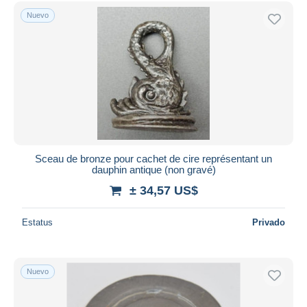
Sólo con descuento
Nuevo
Envío gratis
Métodos de pago
PayPal
Transferencia bancaria
Visa
Mastercard
Bancontact
iDeal
Sceau de bronze pour cachet de cire représentant un
dauphin antique (non gravé)
Maestro
± 34,57 US$
Deseleccionar todo
Estatus
Privado
Residencia del vendedor
Mundo entero
Nuevo