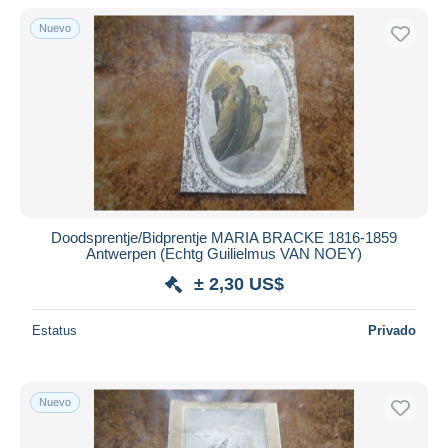
Nuevo
Sólo con descuento
Envío gratis
Métodos de pago
PayPal
Transferencia bancaria
Visa
Mastercard
Bancontact
Doodsprentje/Bidprentje MARIA BRACKE 1816-1859
iDeal
Antwerpen (Echtg Guilielmus VAN NOEY)
Maestro
± 2,30 US$
Deseleccionar todo
Estatus
Privado
Residencia del vendedor
Mundo entero
Nuevo