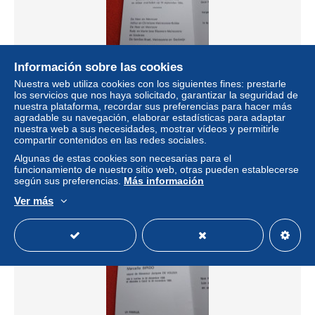
Información sobre las cookies
Nuestra web utiliza cookies con los siguientes fines: prestarle
Doodsprentje Marie Braet / Gent 24/2/1930 - 14/9/1994 (
los servicios que nos haya solicitado, garantizar la seguridad de
Rene Meiresonne )
nuestra plataforma, recordar sus preferencias para hacer más
± 1,22 US$
agradable su navegación, elaborar estadísticas para adaptar
nuestra web a sus necesidades, mostrar vídeos y permitirle
compartir contenidos en las redes sociales.
Estatus
Privado
Algunas de estas cookies son necesarias para el
funcionamiento de nuestro sitio web, otras pueden establecerse
según sus preferencias.
Más información
Ver más
Nuevo