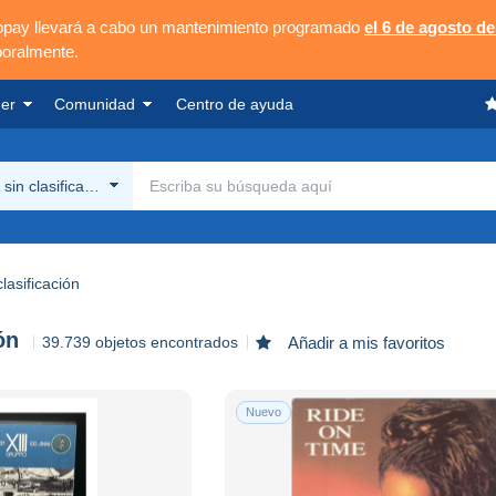
opay llevará a cabo un mantenimiento programado
el 6 de agosto de
poralmente.
er
Comunidad
Centro de ayuda
sin clasificación
lasificación
ón
39.739 objetos encontrados
Añadir a mis favoritos
Nuevo