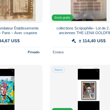
Envío gratis
Fondateur Établissements
collections Scripophilie– Lot de 2 actions
– Paris – Avec coupons
anciennes THE LENA GOLDF
LIMITED – Mines d'or – Avec c
34,67 US$
± 114,40 US$
Privado
Estatus
Nuevo