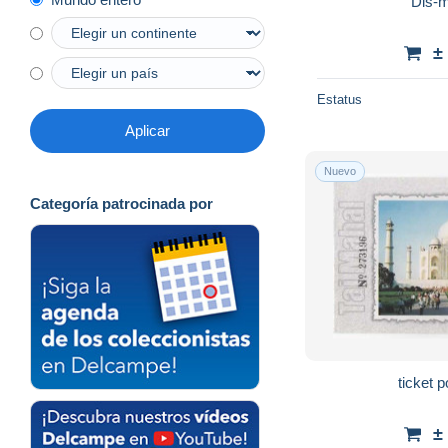
Dis-
±
Estatus
Aplicar
Nuevo
Categoría patrocinada por
ticket p
±