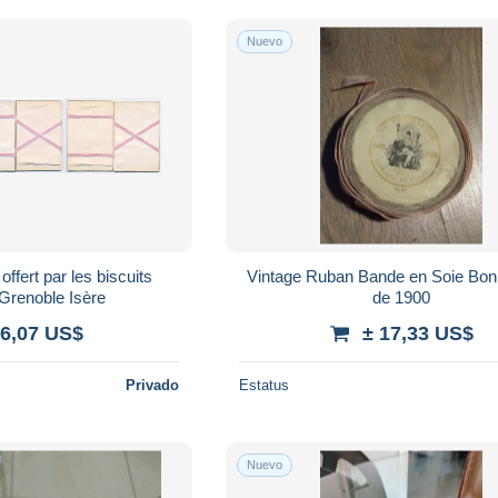
Nuevo
ffert par les biscuits
Vintage Ruban Bande en Soie Bo
BOITON Grenoble Isère
de 1900
 6,07 US$
± 17,33 US$
Privado
Estatus
Nuevo