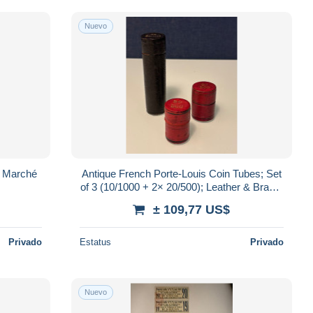
Nuevo
n Marché
Antique French Porte-Louis Coin Tubes; Set
of 3 (10/1000 + 2× 20/500); Leather & Brass,
late 19th/early 20th century
± 109,77 US$
Privado
Estatus
Privado
Nuevo