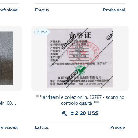
rofesional
Estatus
Profesional
Nuevo
°°° altri temi e collezioni n. 13787 - scontrino
ln, 60
controllo qualità °°°
n
± 2,20 US$
rofesional
Estatus
Privado