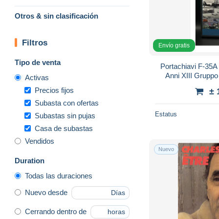
Otros & sin clasificación
Filtros
Envío gratis
Tipo de venta
Portachiavi F-35
Anni XIII Gruppo
Activas
Aeronau
Precios fijos
± 
Subasta con ofertas
Estatus
Subastas sin pujas
Casa de subastas
Vendidos
Nuevo
Duration
Todas las duraciones
Nuevo desde
Días
Cerrando dentro de
horas