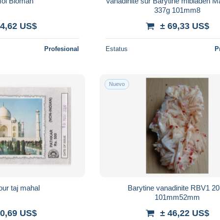
moi Bioman
Vanadinite sur Barytine mibladen 
337g 101mm8
 4,62 US$
± 69,33 US$
Profesional
Estatus
P
Nuevo
our taj mahal
Barytine vanadinite RBV1 2
101mm52mm
 0,69 US$
± 46,22 US$