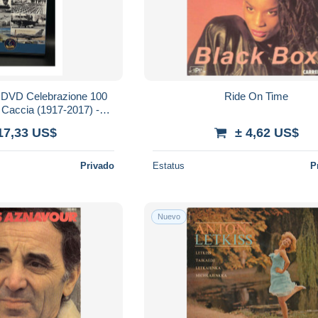
A DVD Celebrazione 100
Ride On Time
 Caccia (1917-2017) -
tica Militare
17,33 US$
± 4,62 US$
Privado
Estatus
P
Nuevo