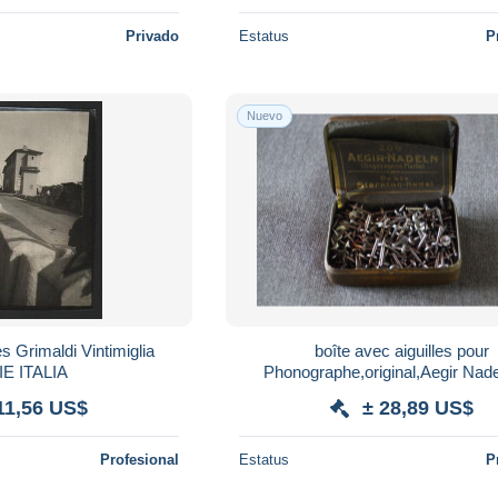
Privado
Estatus
P
Nuevo
 Grimaldi Vintimiglia
boîte avec aiguilles pour
IE ITALIA
Phonographe,original,Aegir Nade
mm/45 mm. pour collectio
11,56 US$
± 28,89 US$
Profesional
Estatus
P