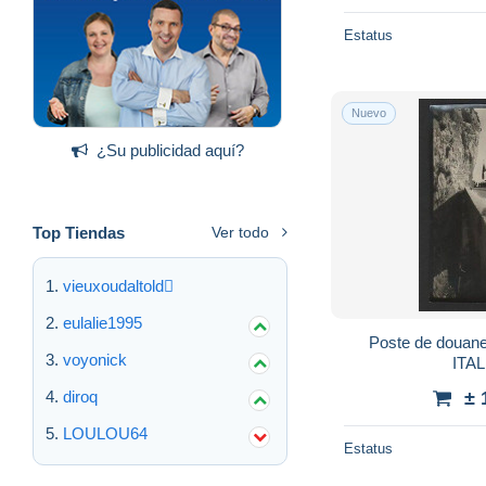
Estatus
Nuevo
¿Su publicidad aquí?
Top Tiendas
Ver todo
vieuxoudaltold
eulalie1995
Poste de douanes
voyonick
ITAL
diroq
± 
LOULOU64
Estatus