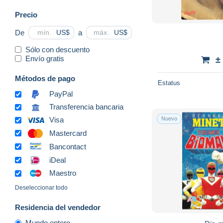
Precio
De
a
US$
US$
Sólo con descuento
Envío gratis
±
Métodos de pago
Estatus
PayPal
Transferencia bancaria
Nuevo
Visa
Mastercard
Bancontact
iDeal
Maestro
Deseleccionar todo
Residencia del vendedor
Mundo entero