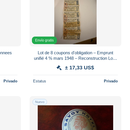
Envío gratis
connees
Lot de 8 coupons d'obligation – Emprunt
unifié 4 % mars 1948 – Reconstruction Loir-
et-Cher – Scripophilie
± 17,33 US$
Privado
Estatus
Privado
Nuevo