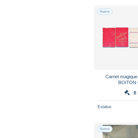
Nuevo
Carnet magique o
±
Estatus
Nuevo