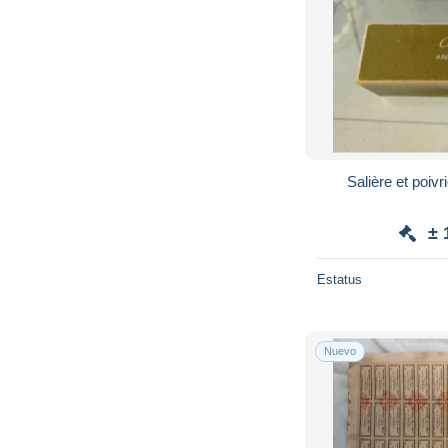
Salière et poivr
± 
Estatus
Nuevo