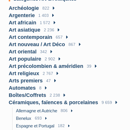
Archéologie
822
Argenterie
1 403
Art africain
1 572
Art asiatique
2 236
Art contemporain
657
Art nouveau / Art Déco
867
Art oriental
342
Art populaire
2 902
Art précolombien & améridien
39
Art religieux
2 767
Arts premiers
47
Automates
8
Boîtes/Coffrets
2 238
Céramiques, faïences & porcelaines
9 659
Allemagne et Autriche
806
Benelux
693
Espagne et Portugal
182