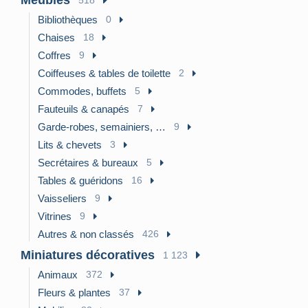
Meubles
518
Bibliothèques
0
Chaises
18
Coffres
9
Coiffeuses & tables de toilette
2
Commodes, buffets
5
Fauteuils & canapés
7
Garde-robes, semainiers, …
9
Lits & chevets
3
Secrétaires & bureaux
5
Tables & guéridons
16
Vaisseliers
9
Vitrines
9
Autres & non classés
426
Miniatures décoratives
1 123
Animaux
372
Fleurs & plantes
37