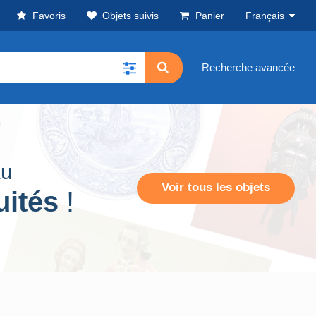
Favoris
Objets suivis
Panier
Français
Recherche avancée
au
Voir tous les objets
uités
!