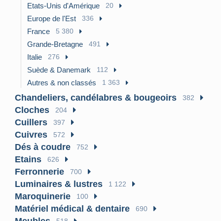
Etats-Unis d'Amérique
20
Europe de l'Est
336
France
5 380
Grande-Bretagne
491
Italie
276
Suède & Danemark
112
Autres & non classés
1 363
Chandeliers, candélabres & bougeoirs
382
Cloches
204
Cuillers
397
Cuivres
572
Dés à coudre
752
Etains
626
Ferronnerie
700
Luminaires & lustres
1 122
Maroquinerie
100
Matériel médical & dentaire
690