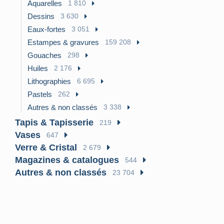
Aquarelles
1 810
Dessins
3 630
Eaux-fortes
3 051
Estampes & gravures
159 208
Gouaches
298
Huiles
2 176
Lithographies
6 695
Pastels
262
Autres & non classés
3 338
Tapis & Tapisserie
219
Vases
647
Verre & Cristal
2 679
Magazines & catalogues
544
Autres & non classés
23 704