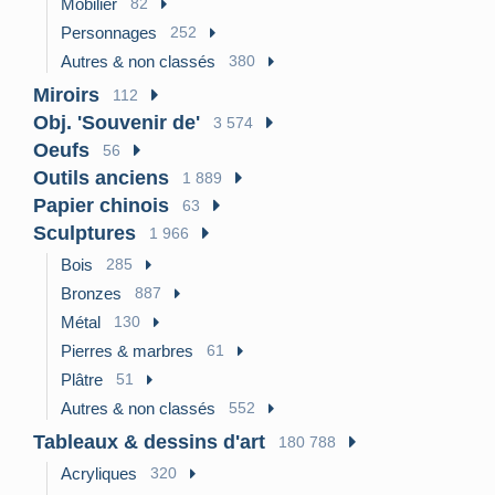
Mobilier
82
Personnages
252
Autres & non classés
380
Miroirs
112
Obj. 'Souvenir de'
3 574
Oeufs
56
Outils anciens
1 889
Papier chinois
63
Sculptures
1 966
Bois
285
Bronzes
887
Métal
130
Pierres & marbres
61
Plâtre
51
Autres & non classés
552
Tableaux & dessins d'art
180 788
Acryliques
320