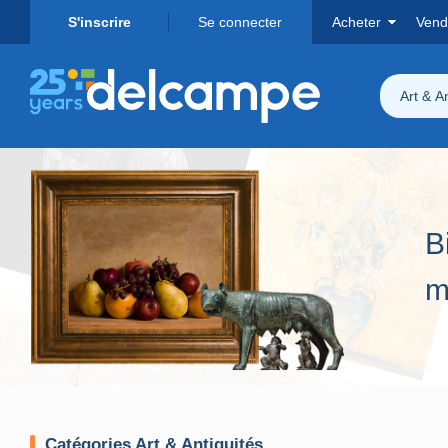
S'inscrire
Se connecter
Acheter
Vend
Art & A
B
m
Catégories Art & Antiquités