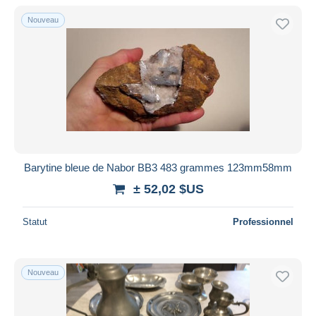
De
à
$US
$US
Nouveau
Uniquement en réduction
Livraison gratuite
Méthodes de paiement
PayPal
Virement bancaire
Visa
Mastercard
Bancontact
Barytine bleue de Nabor BB3 483 grammes 123mm58mm
iDeal
± 52,02 $US
Maestro
Statut
Professionnel
Tout désélectionner
Résidence du vendeur
Monde entier
Nouveau