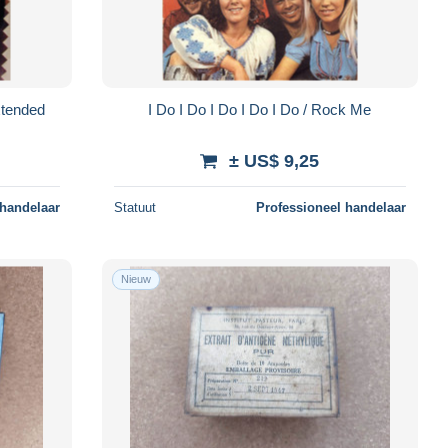
xtended
I Do I Do I Do I Do I Do / Rock Me
± US$ 9,25
 handelaar
Statuut
Professioneel handelaar
Nieuw