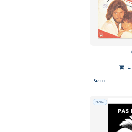
±
Statuut
Nieuw