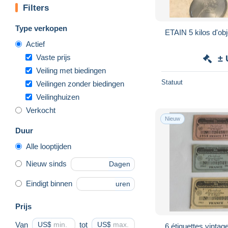
Filters
Type verkopen
ETAIN 5 kilos d'obj
Actief
Vaste prijs
± 
Veiling met biedingen
Statuut
Veilingen zonder biedingen
Veilinghuizen
Verkocht
Nieuw
Duur
Alle looptijden
Nieuw sinds
Dagen
Eindigt binnen
uren
Prijs
Van
US$
tot
US$
6 étiquettes vintage