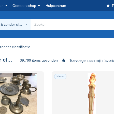
en
Gemeenschap
Hulpcentrum
F
& zonder classificatie
onder classificatie
Andere & zonder classificatie
39.799 items gevonden
Toevoegen aan mijn favori
Nieuw