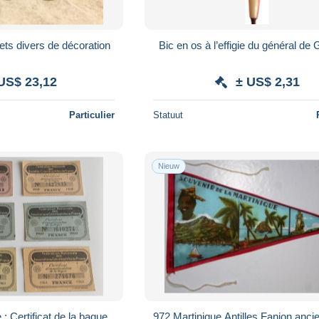
ets divers de décoration
Bic en os à l’effigie du général d
US$ 23,12
± US$ 2,31
Particulier
Statuut
Nieuw
 : Certificat de la bague,
972 Martinique Antilles Fanion anci