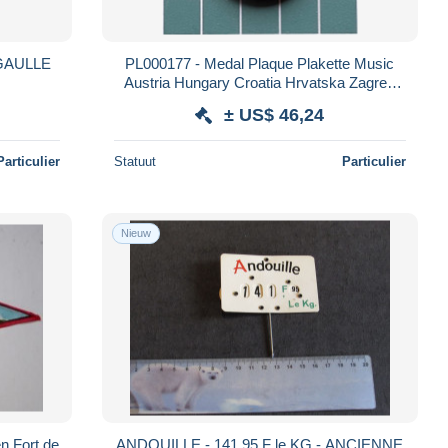
e GAULLE
PL000177 - Medal Plaque Plakette Music
Austria Hungary Croatia Hrvatska Zagreb
Pjevacko Drustvo Kolo 1902
± US$ 46,24
Particulier
Statuut
Particulier
Nieuw
en Fort de
ANDOUILLE - 141,95 F le KG - ANCIENNE