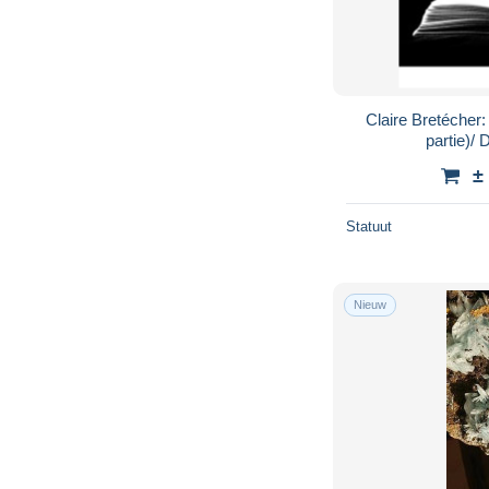
Claire Bretécher:
partie)/
±
Statuut
Nieuw