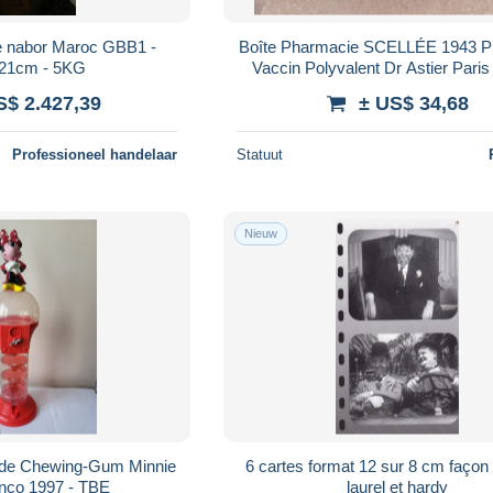
de nabor Maroc GBB1 -
Boîte Pharmacie SCELLÉE 1943 Phi
21cm - 5KG
Vaccin Polyvalent Dr Astier Paris
Vignette Fisc.
S$ 2.427,39
± US$ 34,68
Professioneel handelaar
Statuut
Nieuw
r de Chewing-Gum Minnie
6 cartes format 12 sur 8 cm façon 
co 1997 - TBE
laurel et hardy