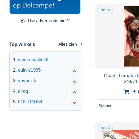
Nieuw
Uw advertentie hier?
Top winkels
Alles zien
vieuxoudaltold
eulalie1995
Quartz hematoid
voyonick
344g 
diroq
± 
LOULOU64
Statuut
Nieuw