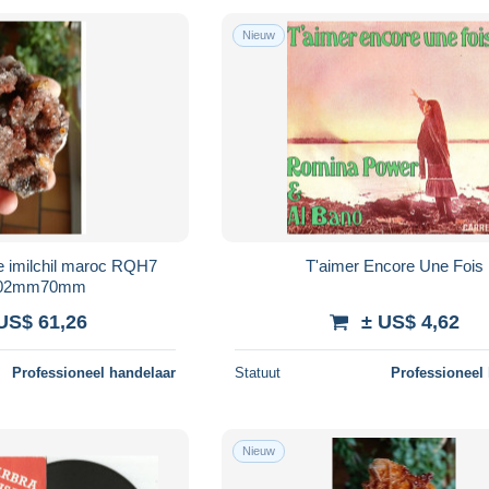
Nieuw
e imilchil maroc RQH7
T'aimer Encore Une Fois
102mm70mm
US$ 61,26
± US$ 4,62
Professioneel handelaar
Statuut
Professioneel
Nieuw