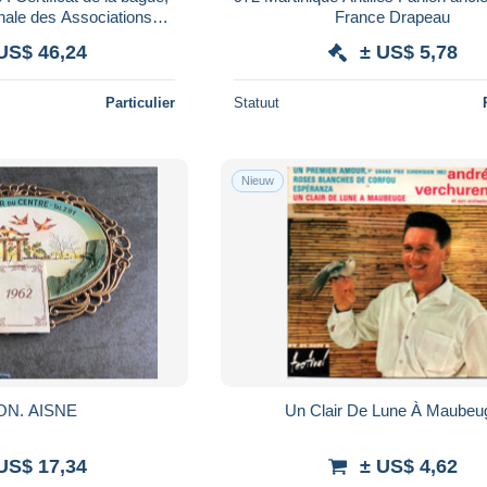
nale des Associations
France Drapeau
 de France pigeons
US$ 46,24
± US$ 5,78
Particulier
Statuut
Nieuw
HIRSON. AISNE
Un Clair De Lune À Maubeu
US$ 17,34
± US$ 4,62