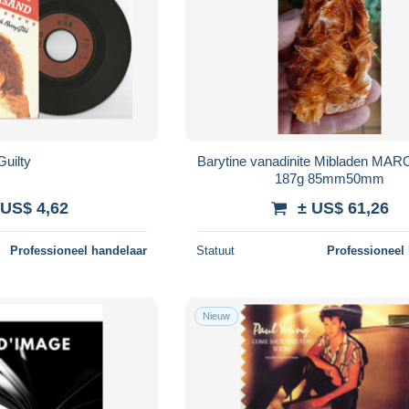
Guilty
Barytine vanadinite Mibladen MA
187g 85mm50mm
 US$ 4,62
± US$ 61,26
Professioneel handelaar
Statuut
Professioneel
Nieuw