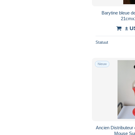
Barytine bleue 
21cmx
± U
Statuut
Nieuw
Ancien Distributeu
Mouse Sun