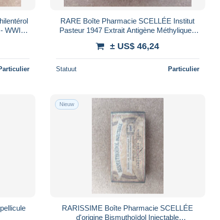
lentérol
RARE Boîte Pharmacie SCELLÉE Institut
 - WWII
Pasteur 1947 Extrait Antigène Méthylique -
Emballage Provisoire Sceau IP
± US$ 46,24
Particulier
Statuut
Particulier
Nieuw
pellicule
RARISSIME Boîte Pharmacie SCELLÉE
d'origine Bismuthoïdol Injectable