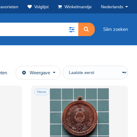
avorieten
Volglijst
Winkelmandje
Nederlands
Slim zoeken
eten
Weergave
Nieuw